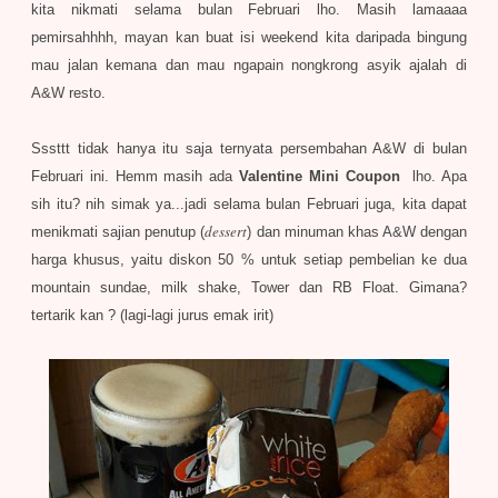
kita nikmati selama bulan Februari lho. Masih lamaaaa
pemirsahhhh, mayan kan buat isi weekend kita daripada bingung
mau jalan kemana dan mau ngapain nongkrong asyik ajalah di
A&W resto.
Sssttt tidak hanya itu saja ternyata persembahan A&W di bulan
Februari ini. Hemm masih ada
Valentine Mini Coupon
lho. Apa
sih itu? nih simak ya...jadi selama bulan Februari juga, kita dapat
dessert
menikmati sajian penutup (
) dan minuman khas A&W dengan
harga khusus, yaitu diskon 50 % untuk setiap pembelian ke dua
mountain sundae, milk shake, Tower dan RB Float. Gimana?
tertarik kan ? (lagi-lagi jurus emak irit)