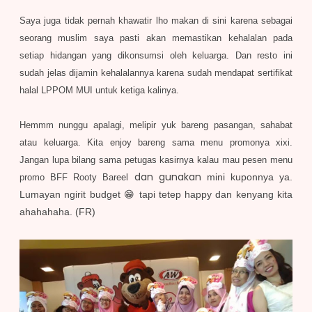
Saya juga tidak pernah khawatir lho makan di sin
i karena
sebagai
seorang muslim
saya pasti akan memastikan kehalalan
pada
setiap hidangan yang dikonsumsi oleh keluarga
. Dan resto ini
sudah jelas dijamin kehalalannya
karena sudah mendapat sertifikat
halal LPPOM MUI u
ntuk
ketiga kalinya.
Hemmm nunggu apalagi, melipir yuk bareng pasangan
, sahabat
atau
keluarga
. Kita
enjoy
bareng
sama menu promonya xixi
.
Jangan lupa bilang sama
petugas
kasirnya
kalau
mau pesen menu
dan gunakan
mini kuponnya ya.
promo BFF
R
ooty
B
areel
Lumayan ngirit budget
😁 tapi tetep happ
y dan kenyang kita
ahahahaha
. (FR)