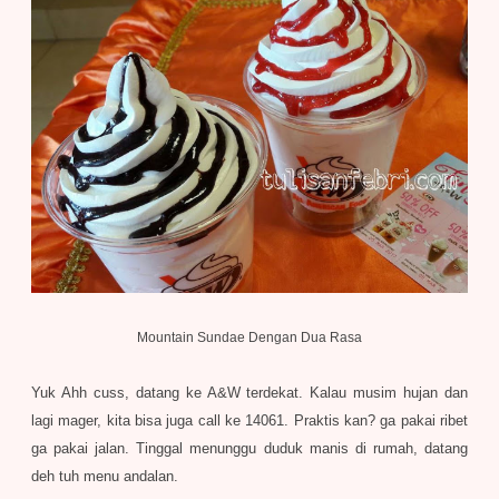
Mountain Sundae Dengan Dua Rasa
Yuk Ahh cuss, datang ke A&W ter
dekat.
K
alau
musim hu
jan da
n
lagi mager, k
ita bisa
juga call ke 14061. Praktis kan? ga pakai ribet
ga pakai
jalan
. Tinggal menunggu d
uduk manis di rumah, datang
deh tuh menu andalan.