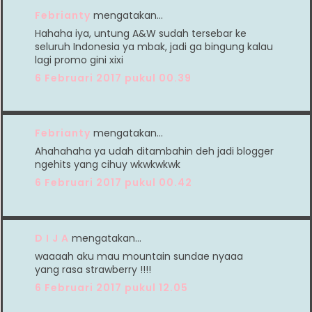
Febrianty
mengatakan…
Hahaha iya, untung A&W sudah tersebar ke
seluruh Indonesia ya mbak, jadi ga bingung kalau
lagi promo gini xixi
6 Februari 2017 pukul 00.39
Febrianty
mengatakan…
Ahahahaha ya udah ditambahin deh jadi blogger
ngehits yang cihuy wkwkwkwk
6 Februari 2017 pukul 00.42
D I J A
mengatakan…
waaaah aku mau mountain sundae nyaaa
yang rasa strawberry !!!!
6 Februari 2017 pukul 12.05