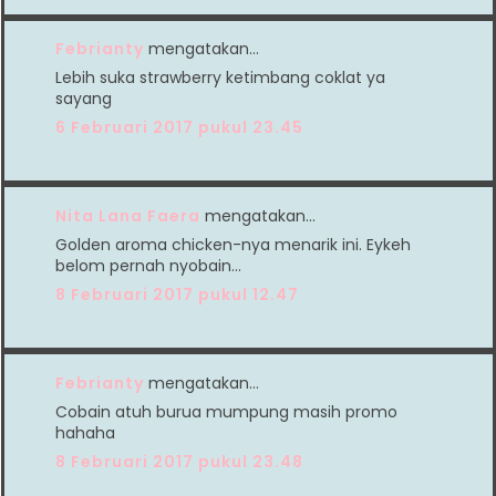
Febrianty
mengatakan…
Lebih suka strawberry ketimbang coklat ya
sayang
6 Februari 2017 pukul 23.45
Nita Lana Faera
mengatakan…
Golden aroma chicken-nya menarik ini. Eykeh
belom pernah nyobain...
8 Februari 2017 pukul 12.47
Febrianty
mengatakan…
Cobain atuh burua mumpung masih promo
hahaha
8 Februari 2017 pukul 23.48