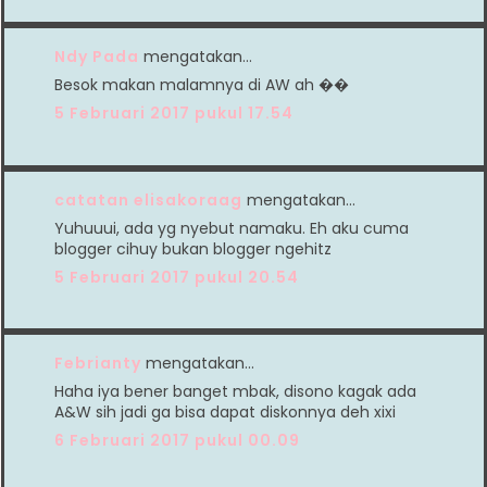
Ndy Pada
mengatakan…
Besok makan malamnya di AW ah ��
5 Februari 2017 pukul 17.54
catatan elisakoraag
mengatakan…
Yuhuuui, ada yg nyebut namaku. Eh aku cuma
blogger cihuy bukan blogger ngehitz
5 Februari 2017 pukul 20.54
Febrianty
mengatakan…
Haha iya bener banget mbak, disono kagak ada
A&W sih jadi ga bisa dapat diskonnya deh xixi
6 Februari 2017 pukul 00.09