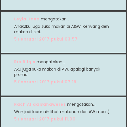
Leyla Hana
mengatakan…
Anak2ku juga suka makan di A&W. Kenyang deh
makan di sini.
5 Februari 2017 pukul 03.57
Ria Bilqis
mengatakan…
Aku juga suka makan di AW, apalagi banyak
promo.
5 Februari 2017 pukul 07.19
Rach Alida Bahaweres
mengatakan…
Wah jadi lapar nih lihat makanan dari AW mba :)
5 Februari 2017 pukul 11.00