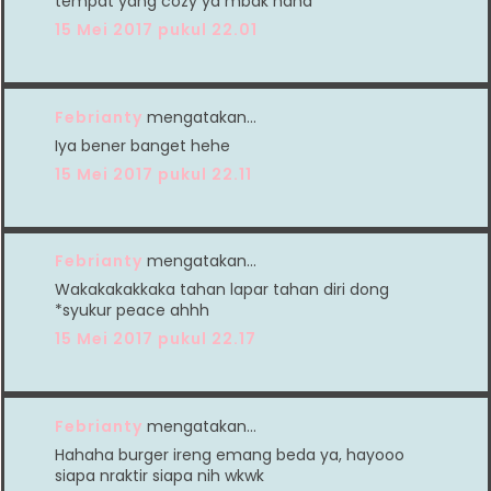
tempat yang cozy ya mbak haha
15 Mei 2017 pukul 22.01
Febrianty
mengatakan…
Iya bener banget hehe
15 Mei 2017 pukul 22.11
Febrianty
mengatakan…
Wakakakakkaka tahan lapar tahan diri dong
*syukur peace ahhh
15 Mei 2017 pukul 22.17
Febrianty
mengatakan…
Hahaha burger ireng emang beda ya, hayooo
siapa nraktir siapa nih wkwk