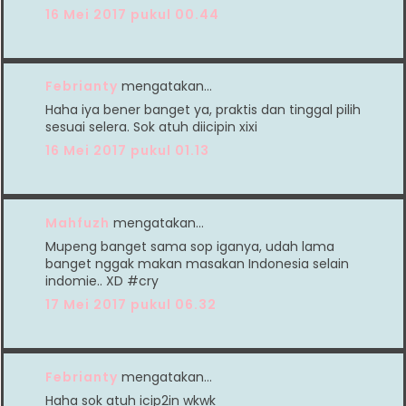
16 Mei 2017 pukul 00.44
Febrianty
mengatakan…
Haha iya bener banget ya, praktis dan tinggal pilih
sesuai selera. Sok atuh diicipin xixi
16 Mei 2017 pukul 01.13
Mahfuzh
mengatakan…
Mupeng banget sama sop iganya, udah lama
banget nggak makan masakan Indonesia selain
indomie.. XD #cry
17 Mei 2017 pukul 06.32
Febrianty
mengatakan…
Haha sok atuh icip2in wkwk