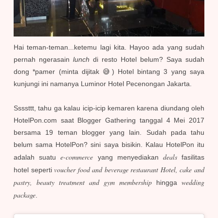
Hai teman-teman...ketemu lagi kita. Hayoo ada yang sudah
pernah ngerasain
lunch
di resto Hotel belum? Saya sudah
dong *pamer (minta dijitak 😅) Hotel bintang 3 yang saya
kunjungi ini namanya Luminor Hotel Pecenongan Jakarta.
Ssssttt, tahu ga kalau icip-icip kemaren karena diundang oleh
HotelPon.com saat Blogger Gathering tanggal 4 Mei 2017
bersama 19 teman blogger yang lain. Sudah pada tahu
belum sama HotelPon? sini saya bisikin. Kalau HotelPon itu
e-commerce
deals
adalah suatu
yang menyediakan
fasilitas
voucher food and beverage restaurant Hotel, cake and
hotel seperti
pastry, beauty treatment and gym membership
wedding
hingga
package
.