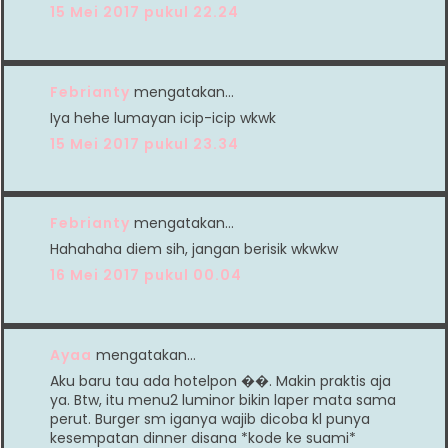
15 Mei 2017 pukul 22.24
Febrianty
mengatakan…
Iya hehe lumayan icip-icip wkwk
15 Mei 2017 pukul 23.34
Febrianty
mengatakan…
Hahahaha diem sih, jangan berisik wkwkw
16 Mei 2017 pukul 00.04
Ayaa
mengatakan…
Aku baru tau ada hotelpon ��. Makin praktis aja
ya. Btw, itu menu2 luminor bikin laper mata sama
perut. Burger sm iganya wajib dicoba kl punya
kesempatan dinner disana *kode ke suami*