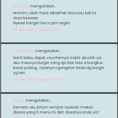
Wichan
mengatakan…
Hmmm, okeh fixed, MbakFeb dosa kau kali ini,
dosa besaaar.
Nyesel banget baca jam segini.
14 Mei 2017 pukul 13.51
Utie Adnu
mengatakan…
Nanti kalau dapat vouchernya traktir akuuhh ya..
aku maunya burger ireng aja biar bisa d bungkus
bawa pulang.. rasanya ngangenin beda dg burger
yg lain
14 Mei 2017 pukul 14.04
Oline
mengatakan…
Kemarin aku brlum sempat nyobain makan
disana yang 5 menu ini deh. Rasanya enak ya?