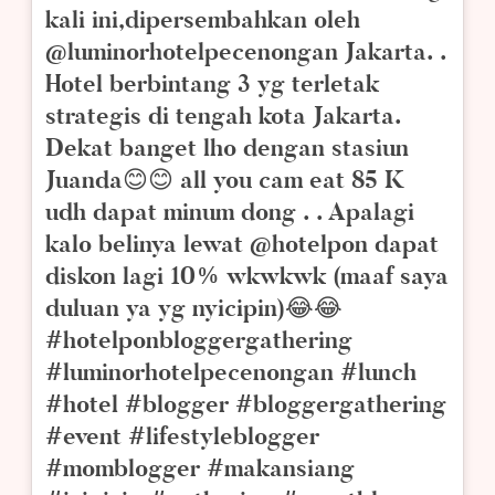
kali ini,dipersembahkan oleh
@luminorhotelpecenongan Jakarta. .
Hotel berbintang 3 yg terletak
strategis di tengah kota Jakarta.
Dekat banget lho dengan stasiun
Juanda😊😊 all you cam eat 85 K
udh dapat minum dong . . Apalagi
kalo belinya lewat @hotelpon dapat
diskon lagi 10% wkwkwk (maaf saya
duluan ya yg nyicipin)😂😂
#hotelponbloggergathering
#luminorhotelpecenongan #lunch
#hotel #blogger #bloggergathering
#event #lifestyleblogger
#momblogger #makansiang