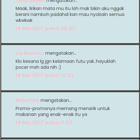
Tuty Queen
mengatakan…
Maak, lirikan mata mu itu loh mak bikin aku nggak
berani namboh padahal kan mau nyobain semua
wkwkwk
14 Mei 2017 pukul 08.00
ria buchari
mengatakan…
Klo kesana lg jgn kelamaan futu yak..hayuklah
pocer msh ada nih :)
14 Mei 2017 pukul 10.22
Nefertite
mengatakan…
Promo-promonya memang menarik untuk
makanan yang enak-enak itu ya
14 Mei 2017 pukul 11.53