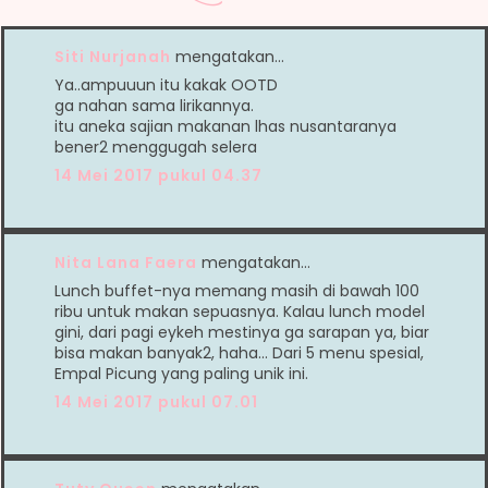
Siti Nurjanah
mengatakan…
Ya..ampuuun itu kakak OOTD
ga nahan sama lirikannya.
itu aneka sajian makanan lhas nusantaranya
bener2 menggugah selera
14 Mei 2017 pukul 04.37
Nita Lana Faera
mengatakan…
Lunch buffet-nya memang masih di bawah 100
ribu untuk makan sepuasnya. Kalau lunch model
gini, dari pagi eykeh mestinya ga sarapan ya, biar
bisa makan banyak2, haha... Dari 5 menu spesial,
Empal Picung yang paling unik ini.
14 Mei 2017 pukul 07.01