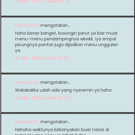
15 Mei 2017 pukul 05.31
Febrianty
mengatakan…
Haha bener banget, kosongin perut ya biar muat
menu-menu pendampingnya wkwkk. Iya empal
picungnya pantas juga dijadikan menu unggulan
ya
15 Mei 2017 pukul 21.52
Febrianty
mengatakan…
Wakakakka udah ada yang nyeremin ya haha
15 Mei 2017 pukul 21.53
Febrianty
mengatakan…
Hahaha waktunya kebanyakan buat narsis di