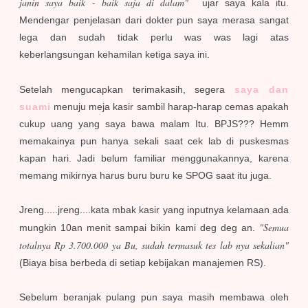
janin saya baik - baik saja di dalam"
ujar saya kala itu.
Mendengar penjelasan dari dokter pun saya merasa sangat
lega dan sudah tidak perlu was was lagi atas
keberlangsungan kehamilan ketiga saya ini.
Setelah mengucapkan terimakasih, segera
saya dan
suami
menuju meja kasir sambil harap-harap cemas apakah
cukup uang yang saya bawa malam Itu. BPJS??? Hemm
memakainya pun hanya sekali saat cek lab di puskesmas
kapan hari. Jadi belum familiar menggunakannya, karena
memang mikirnya harus buru buru ke SPOG saat itu juga.
Jreng.....jreng....kata mbak kasir yang inputnya kelamaan ada
"Semua
mungkin 10an menit sampai bikin kami deg deg an.
totalnya Rp 3.700.000 ya Bu, sudah termasuk tes lab nya sekalian"
(Biaya bisa berbeda di setiap kebijakan manajemen RS).
Sebelum beranjak pulang pun saya masih membawa oleh