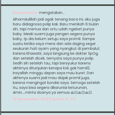
Nayumawar
mengatakan…
Alhamdulillah jadi agak tenang baca ini, aku juga
baru didiagnosa polip kak. Baru menikah 6 bulan
sih, tapi mertua dan ortu udah ngebet punya
baby. Meski suami juga pengen segera punya
baby, tp dia belum setuju saya promil. Sampe
suatu ketika saya mens dan ada daging segar
seukuran hati ayam yang nyangkut di pembalut.
Karena khawatir, saya langsung ke dokter SpOg,
dan setelah dicek, ternyata saya punya polip.
Sedih sih setelah tau, tapi bersyukur karena
akhirnya ditunjukan kenapa kok gak hamil2.
Insyallah minggu depan saya mau kuret. Dan
akhirnya suami jadi mau diajak promil juga,
karena mengingat kondisi saya. Semoga setelah
itu, saya bisa segera dikaruniai keturunan,
Amin....minta doanya ya semua 🙏🏻🙏🏻🙏🏻
19 Desember 2020 pukul 13.34