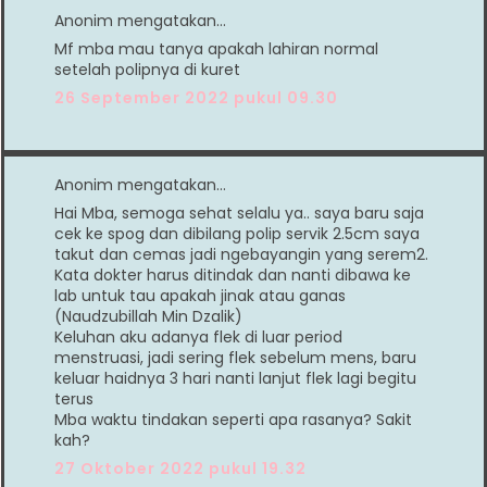
Anonim mengatakan…
Mf mba mau tanya apakah lahiran normal
setelah polipnya di kuret
26 September 2022 pukul 09.30
Anonim mengatakan…
Hai Mba, semoga sehat selalu ya.. saya baru saja
cek ke spog dan dibilang polip servik 2.5cm saya
takut dan cemas jadi ngebayangin yang serem2.
Kata dokter harus ditindak dan nanti dibawa ke
lab untuk tau apakah jinak atau ganas
(Naudzubillah Min Dzalik)
Keluhan aku adanya flek di luar period
menstruasi, jadi sering flek sebelum mens, baru
keluar haidnya 3 hari nanti lanjut flek lagi begitu
terus
Mba waktu tindakan seperti apa rasanya? Sakit
kah?
27 Oktober 2022 pukul 19.32