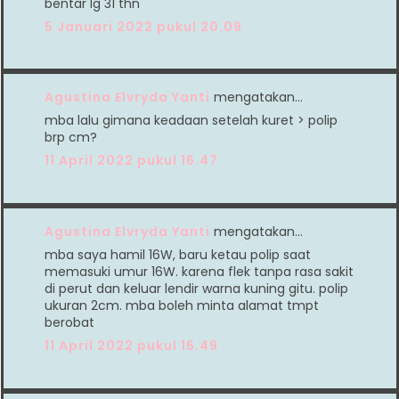
bentar lg 31 thn
5 Januari 2022 pukul 20.09
Agustina Elvryda Yanti
mengatakan…
mba lalu gimana keadaan setelah kuret > polip
brp cm?
11 April 2022 pukul 16.47
Agustina Elvryda Yanti
mengatakan…
mba saya hamil 16W, baru ketau polip saat
memasuki umur 16W. karena flek tanpa rasa sakit
di perut dan keluar lendir warna kuning gitu. polip
ukuran 2cm. mba boleh minta alamat tmpt
berobat
11 April 2022 pukul 16.49