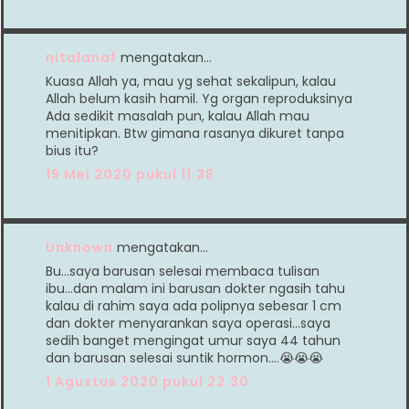
nitalanaf
mengatakan…
Kuasa Allah ya, mau yg sehat sekalipun, kalau
Allah belum kasih hamil. Yg organ reproduksinya
Ada sedikit masalah pun, kalau Allah mau
menitipkan. Btw gimana rasanya dikuret tanpa
bius itu?
19 Mei 2020 pukul 11.38
Unknown
mengatakan…
Bu...saya barusan selesai membaca tulisan
ibu...dan malam ini barusan dokter ngasih tahu
kalau di rahim saya ada polipnya sebesar 1 cm
dan dokter menyarankan saya operasi...saya
sedih banget mengingat umur saya 44 tahun
dan barusan selesai suntik hormon....😭😭😭
1 Agustus 2020 pukul 22.30