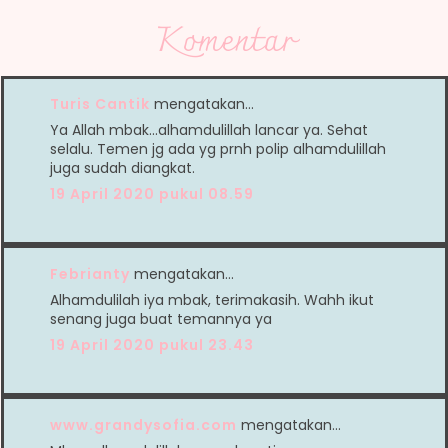
Komentar
Turis Cantik
mengatakan…
Ya Allah mbak...alhamdulillah lancar ya. Sehat
selalu. Temen jg ada yg prnh polip alhamdulillah
juga sudah diangkat.
19 April 2020 pukul 08.59
Febrianty
mengatakan…
Alhamdulilah iya mbak, terimakasih. Wahh ikut
senang juga buat temannya ya
19 April 2020 pukul 23.43
www.grandysofia.com
mengatakan…