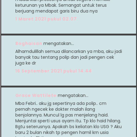
keturunan ya Mbak. Semangat untuk terus
berjuang mendapat garis biru dua nya
1 Maret 2021 pukul 02.07
Boghaisan
mengatakan…
Alhamdulillah semua dilancarkan ya mba, aku jadi
banyak tau tentang polip dan jadi pengen cek
juga ke dr
16 September 2021 pukul 14.44
Grace Wattilete
mengatakan…
Mba Febri.. aku jg sepertinya ada polip.. cm
pernah ngecek ke dokter malah ilang
benjolannya. Muncul lg pas menjelang haid.
Menjuntai sperti usus ayam itu. Tp klo haid hilang.
Bgtu seterusnya. Apakah bs keliatan klo USG ? Aku
baru 2 bulan nikah tp pengen hamil krn usia