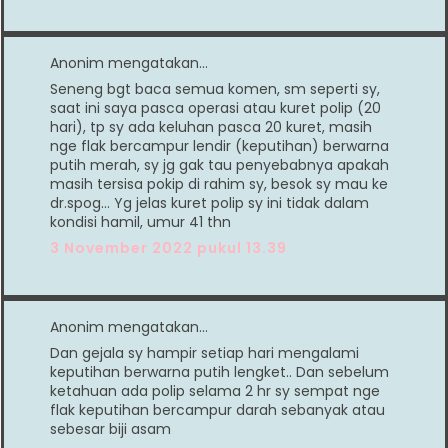
Anonim mengatakan…
Seneng bgt baca semua komen, sm seperti sy,
saat ini saya pasca operasi atau kuret polip (20
hari), tp sy ada keluhan pasca 20 kuret, masih
nge flak bercampur lendir (keputihan) berwarna
putih merah, sy jg gak tau penyebabnya apakah
masih tersisa pokip di rahim sy, besok sy mau ke
dr.spog... Yg jelas kuret polip sy ini tidak dalam
kondisi hamil, umur 41 thn
3 November 2022 pukul 13.39
Anonim mengatakan…
Dan gejala sy hampir setiap hari mengalami
keputihan berwarna putih lengket.. Dan sebelum
ketahuan ada polip selama 2 hr sy sempat nge
flak keputihan bercampur darah sebanyak atau
sebesar biji asam