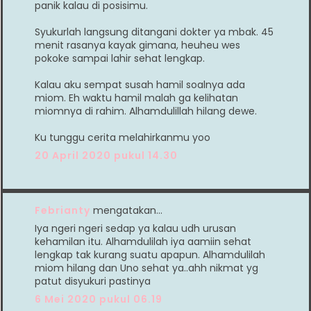
panik kalau di posisimu.
Syukurlah langsung ditangani dokter ya mbak. 45
menit rasanya kayak gimana, heuheu wes
pokoke sampai lahir sehat lengkap.
Kalau aku sempat susah hamil soalnya ada
miom. Eh waktu hamil malah ga kelihatan
miomnya di rahim. Alhamdulillah hilang dewe.
Ku tunggu cerita melahirkanmu yoo
20 April 2020 pukul 14.30
Febrianty
mengatakan…
Iya ngeri ngeri sedap ya kalau udh urusan
kehamilan itu. Alhamdulilah iya aamiin sehat
lengkap tak kurang suatu apapun. Alhamdulilah
miom hilang dan Uno sehat ya..ahh nikmat yg
patut disyukuri pastinya
6 Mei 2020 pukul 06.19