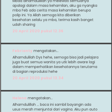
Mbaa alhamdulillah ya melewati semuanya
apalagi dalam masa kehamilan, aku ga nyangka
mba Feb ada cerita masa kehamilan berupa
polip ini. Ya Allah semoga kita diberikan
kesehatan selalu ya mba, terima kasih banget
udah sharing
20 April 2020 pukul 12.36
Febrianty
mengatakan…
Alhamdulilah Dys hehe, semoga bisa jadi pelajara
juga buat semua wanita ya utk lebih aware lagi
dalam memperhatikan kesehatannya terutama
di bagian reproduksi hehe
20 April 2020 pukul 13.34
Helena
mengatakan…
Alhamdulillah ... baca ini sambil bayangin ada
usus merah menjuntai dari vagina. Aku pun auto