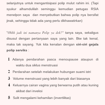
selanjutnya untuk mengantisipasi polip mulut rahim ini. (Tapi
syukur alhamdulilah seminggu kemudian petugas RSIA
menelpon saya dan menyebutkan bahwa polip nya bersifat
jinak, sehingga tidak ada yang perlu dikhawatirkan)
Ohhh jadi ini namanya Polip ya dok?"
"
tany
a saya, sekaligus
disusul dengan pertanyaan saya yang lain. Btw t
ak kenal,
maka tak sayang. Yuk kita kenalan dengan
ciri-ciri gejala
polip serviks
:
Adanya pendarahan pasca menoupause ataupun di
waktu dua siklus menstruasi
Perdarahan setelah melakukan hubungan suami istri
Volume menstruasi yang lebih banyak dari biasanya
Keluarnya cairan vagina yang berwarna putih atau kuning
akibat dari inveksi
Sulit mengalami kehamilan (invertilitas)