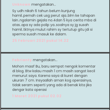
Unknown
mengatakan…
Sy udh nikah 6 tahun belum kunjung
hamil..pernah cek usg perut aja..blm ke tahapan
lain..ngalamin gejala no.4dan 5 kya cerita mba di
atas..apa sy ada polip ya..soalnya sy jg susah
hamil..tktnya mulut rahim sy tertutup gitu jdi si
sperma susah masuk ke dalam.
25 Februari 2021 pukul 14.22
Febrianty
mengatakan…
Mohon maaf Bu, baru sempat nengok komentar
di blog. Btw kalau masih 1 cm masih sangat kecil
menurut saya. Karena saya di kuret dengan
ukuran 7 cm. Insyaallah aman kog operasinya,
tidak seram seperti yang ada di benak kita jika
dengar kata operasi
1 Maret 2021 pukul 02.02