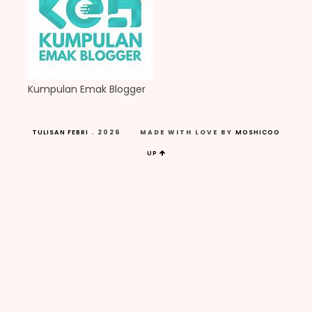
Kumpulan Emak Blogger
TULISAN FEBRI
.
2026
MADE WITH LOVE BY
MOSHICOO
UP