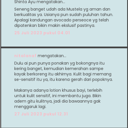
Shinta Ayu mengatakan…
Seneng banget udah ada Mustela yg aman dan
berkualitas ya. Usianya pun sudah puluhan tahun.
Apalagi kandungan avocado perseoce yg telah
dipatenkan bikin makin ekslusif pastinya.
25 Juli 2023 pukul 04.01
nitalanaf
mengatakan…
Dulu ai pun punya ponakan yg bokongnya itu
kering banget, kemudian kemerahan sampe
kayak berkoreng itu akhirnya. Kulit bagi memang
se-sensitif itu ya, itu karena gerah dari popoknya.
Makanya adanya lotion khusus bayi, terlebih
untuk kulit sensitif, ini membantu juga. Bikin
adem gitu kulitnya, jadi dia bawaannya gak
menggaruk lagi.
27 Juli 2023 pukul 12.31