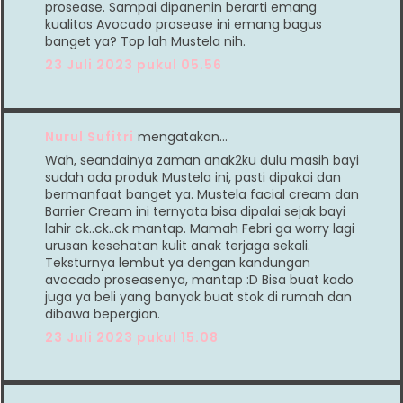
prosease. Sampai dipanenin berarti emang
kualitas Avocado prosease ini emang bagus
banget ya? Top lah Mustela nih.
23 Juli 2023 pukul 05.56
Nurul Sufitri
mengatakan…
Wah, seandainya zaman anak2ku dulu masih bayi
sudah ada produk Mustela ini, pasti dipakai dan
bermanfaat banget ya. Mustela facial cream dan
Barrier Cream ini ternyata bisa dipalai sejak bayi
lahir ck..ck..ck mantap. Mamah Febri ga worry lagi
urusan kesehatan kulit anak terjaga sekali.
Teksturnya lembut ya dengan kandungan
avocado proseasenya, mantap :D Bisa buat kado
juga ya beli yang banyak buat stok di rumah dan
dibawa bepergian.
23 Juli 2023 pukul 15.08