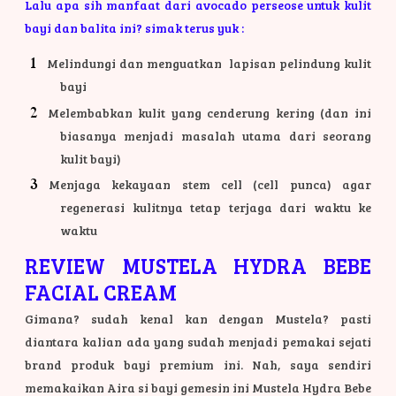
Lalu apa sih manfaat dari avocado perseose untuk kulit
bayi dan balita ini? simak terus yuk :
Melindungi dan menguatkan lapisan pelindung kulit
bayi
Melembabkan kulit yang cenderung kering (dan ini
biasanya menjadi masalah utama dari seorang
kulit bayi)
Menjaga kekayaan stem cell (cell punca) agar
regenerasi kulitnya tetap terjaga dari waktu ke
waktu
REVIEW MUSTELA HYDRA BEBE
G
FACIAL CREAM
a
m
Gimana? sudah kenal kan dengan Mustela? pasti
b
diantara kalian ada yang sudah menjadi pemakai sejati
a
brand produk bayi premium ini. Nah, saya sendiri
r
memakaikan Aira si bayi gemesin ini Mustela Hydra Bebe