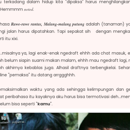
au terkadang dalam hidup kita "dipaksa" harus menghilangka
iki. Hemmmm
noted
.
bahasa
Rawe-rawe rantas, Malang-malang putung
adalah (tanaman) ya
gi jalan harus dipatahkan. Tapi sepakat sih dengan mengk
itu xixi.
.misalnya ya, lagi enak-enak ngedraft ehhh ada chat masuk, 
hh belum siapin suami makan malam, ehhh mau ngedraft lagi
h akhirnya kebablas juga. Alhasil draftnya terbengkelai. Sehari
line "pemaksa" itu datang arrggghhh.
emaksimalkan waktu yang ada sehingga kelimpungan dan ged
lihat peribahasa itu kayaknya aku harus bisa termotivasi deh.
elum bisa seperti "
kamu
".