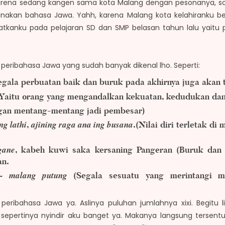
ena sedang kangen sama kota Malang dengan pesonanya, so i
akan bahasa Jawa. Yahh, karena Malang kota kelahiranku ber
tkanku pada pelajaran SD dan SMP belasan tahun lalu yaitu 
a peribahasa Jawa yang sudah banyak dikenal lho. Seperti:
gala perbuatan baik dan buruk pada akhirnya juga akan te
Yaitu orang yang mengandalkan kekuatan, kedudukan dan
gan mentang-mentang jadi pembesar)
ng lathi
ajining raga ana ing busana
,
.(Nilai diri terletak di m
gane
, kabeh kuwi saka kersaning Pangeran (Buruk dan b
an.
g- malang putung
(Segala sesuatu yang merintangi m
i peribahasa Jawa ya. Aslinya puluhan jumlahnya xixi. Begitu l
a sepertinya nyindir aku banget ya. Makanya langsung tersent