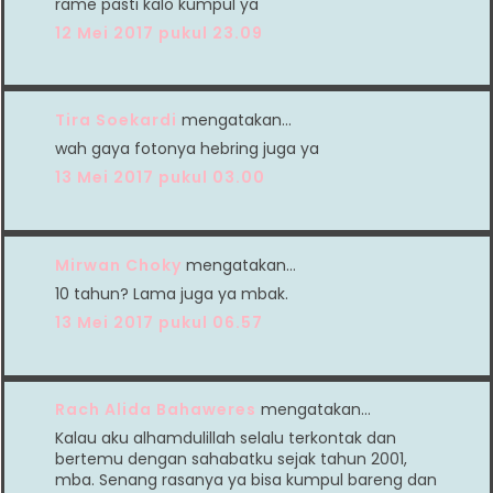
rame pasti kalo kumpul ya
12 Mei 2017 pukul 23.09
Tira Soekardi
mengatakan…
wah gaya fotonya hebring juga ya
13 Mei 2017 pukul 03.00
Mirwan Choky
mengatakan…
10 tahun? Lama juga ya mbak.
13 Mei 2017 pukul 06.57
Rach Alida Bahaweres
mengatakan…
Kalau aku alhamdulillah selalu terkontak dan
bertemu dengan sahabatku sejak tahun 2001,
mba. Senang rasanya ya bisa kumpul bareng dan