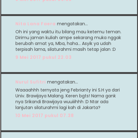
Nita Lana Faera
mengatakan…
Oh ini yang waktu itu bilang mau ketemu teman.
Dirimu jaman kuliah ampe sekarang muka nggak
berubah amat ya, Mba, haha... Asyik ya udah
terpisah lama, silaturahmi masih tetap jalan :D
9 Mei 2017 pukul 22.03
Nurul Sufitri
mengatakan…
Waaaahhh ternyata jeng Febrianty ini S.H ya dari
Univ. Brawijaya Malang. Keren bgts! Nama gank
nya Srikandi Brawijaya wuuiiihhh :D Ntar ada
lanjutan silaturahmi lagi kah di Jakarta?
10 Mei 2017 pukul 07.38