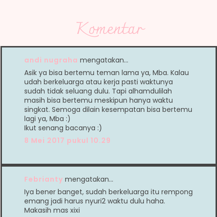
Komentar
andi nugraha
mengatakan…
Asik ya bisa bertemu teman lama ya, Mba. Kalau
udah berkeluarga atau kerja pasti waktunya
sudah tidak seluang dulu. Tapi alhamdulilah
masih bisa bertemu meskipun hanya waktu
singkat. Semoga dilain kesempatan bisa bertemu
lagi ya, Mba :)
Ikut senang bacanya :)
8 Mei 2017 pukul 10.29
Febrianty
mengatakan…
Iya bener banget, sudah berkeluarga itu rempong
emang jadi harus nyuri2 waktu dulu haha.
Makasih mas xixi