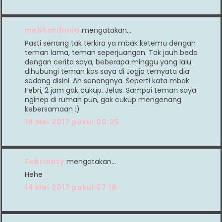
melihatdunia
mengatakan…
Pasti senang tak terkira ya mbak ketemu dengan
teman lama, teman seperjuangan. Tak jauh beda
dengan cerita saya, beberapa minggu yang lalu
dihubungi teman kos saya di Jogja ternyata dia
sedang disini. Ah senangnya. Seperti kata mbak
Febri, 2 jam gak cukup. Jelas. Sampai teman saya
nginep di rumah pun, gak cukup mengenang
kebersamaan :)
14 Mei 2017 pukul 00.25
Febrianty
mengatakan…
Hehe
14 Mei 2017 pukul 07.16