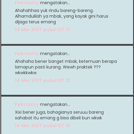
Febrianty
mengatakan…
Ahahahhaa yuk rindu bareng-bareng.
Alhamdulilah ya mbak, yang kayak gini harus
dijaga terus emang
14 Mei 2017 pukul 07.17
Febrianty
mengatakan…
Ahahaha bener banget mbak, ketemuan berapa
lamapun pasti kurang. Wewh praktek ???
wkwkkwkw
14 Mei 2017 pukul 07.21
Febrianty
mengatakan…
Xixi bener juga, bahagianya seruuu bareng
sahabat itu emang g bisa dibeli bun wkwk
14 Mei 2017 pukul 07.31