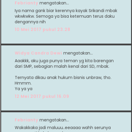
Febrianty
mengatakan…
Iya nama gank biar kerennya kayak Srikandi mbak
wkwkwkw. Semoga ya bisa ketemuan terus daku
dengannya nih
10 Mei 2017 pukul 23.28
Widya Candra Dewi
mengatakan…
Aaakkk, aku juga punya teman yg kita barengan
dari SMP, sebagian malah kenal dari SD, mbak.
Ternyata dikau anak hukum bisnis unbraw, tho.
Hmmm.
Ya ya ya
12 Mei 2017 pukul 16.09
Febrianty
mengatakan…
Wakakkaka jadi maluuu..eeaaaa wahh serunya