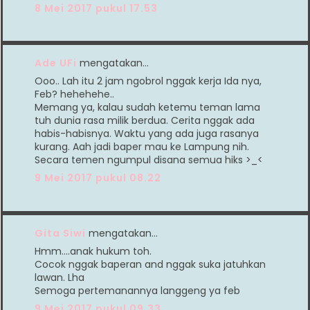
8 Mei 2017 pukul 17.53
Ade UFi
mengatakan…
Ooo.. Lah itu 2 jam ngobrol nggak kerja Ida nya,
Feb? hehehehe..
Memang ya, kalau sudah ketemu teman lama
tuh dunia rasa milik berdua. Cerita nggak ada
habis-habisnya. Waktu yang ada juga rasanya
kurang. Aah jadi baper mau ke Lampung nih.
Secara temen ngumpul disana semua hiks >_<
9 Mei 2017 pukul 08.22
Gita Siwi
mengatakan…
Hmm....anak hukum toh.
Cocok nggak baperan and nggak suka jatuhkan
lawan. Lha
Semoga pertemanannya langgeng ya feb
9 Mei 2017 pukul 09.33