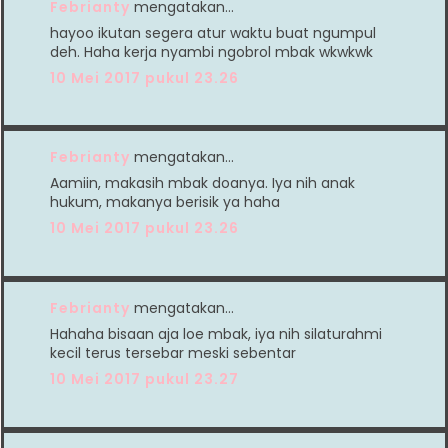
Febrianty
mengatakan…
hayoo ikutan segera atur waktu buat ngumpul
deh. Haha kerja nyambi ngobrol mbak wkwkwk
10 Mei 2017 pukul 23.26
Febrianty
mengatakan…
Aamiin, makasih mbak doanya. Iya nih anak
hukum, makanya berisik ya haha
10 Mei 2017 pukul 23.26
Febrianty
mengatakan…
Hahaha bisaan aja loe mbak, iya nih silaturahmi
kecil terus tersebar meski sebentar
10 Mei 2017 pukul 23.27