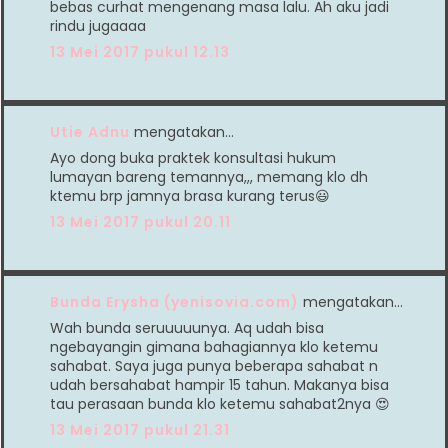
bebas curhat mengenang masa lalu. Ah aku jadi
rindu jugaaaa
13 Mei 2017 pukul 12.13
Utie Adnu
mengatakan…
Ayo dong buka praktek konsultasi hukum
lumayan bareng temannya,,, memang klo dh
ktemu brp jamnya brasa kurang terus😃
13 Mei 2017 pukul 20.11
Bunda Erysha (yenisovia.com)
mengatakan…
Wah bunda seruuuuunya. Aq udah bisa
ngebayangin gimana bahagiannya klo ketemu
sahabat. Saya juga punya beberapa sahabat n
udah bersahabat hampir 15 tahun. Makanya bisa
tau perasaan bunda klo ketemu sahabat2nya 😍
13 Mei 2017 pukul 21.31