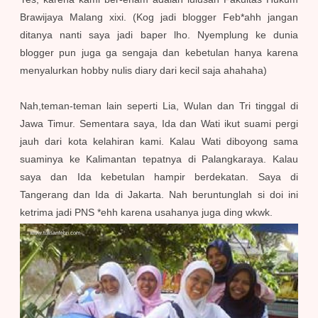
Brawijaya Malang xixi. (Kog jadi blogger Feb*ahh jangan
ditanya nanti saya jadi baper lho. Nyemplung ke dunia
blogger pun juga ga sengaja dan kebetulan hanya karena
menyalurkan hobby nulis diary dari kecil saja ahahaha)
Nah,teman-teman lain seperti Lia, Wulan dan Tri tinggal di
Jawa Timur. Sementara saya, Ida dan Wati ikut suami pergi
jauh dari kota kelahiran kami. Kalau Wati diboyong sama
suaminya ke Kalimantan tepatnya di Palangkaraya. Kalau
saya dan Ida kebetulan hampir berdekatan. Saya di
Tangerang dan Ida di Jakarta. Nah beruntunglah si doi ini
ketrima jadi PNS *ehh karena usahanya juga ding wkwk.