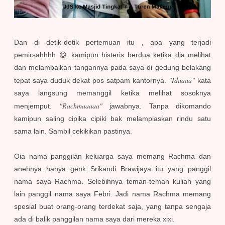
Dan di detik-detik pertemuan itu , apa yang terjadi
pemirsahhhh 😆 kamipun histeris berdua ketika dia melihat
dan melambaikan tangannya pada saya di gedung belakang
"Idaaaa"
tepat saya duduk dekat pos satpam kantornya.
kata
saya langsung memanggil ketika melihat sosoknya
"Rachmaaaaa"
menjemput.
jawabnya. Tanpa dikomando
kamipun saling cipika cipiki bak melampiaskan rindu satu
sama lain. Sambil cekikikan pastinya.
Oia nama panggilan keluarga saya memang Rachma dan
anehnya hanya genk Srikandi Brawijaya itu yang panggil
nama saya Rachma. Selebihnya teman-teman kuliah yang
lain panggil nama saya Febri. Jadi nama Rachma memang
spesial buat orang-orang terdekat saja, yang tanpa sengaja
ada di balik panggilan nama saya dari mereka xixi.