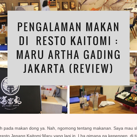
h pada makan dong ya. Nah, ngomong tentang makanan. Saya mau shari
resto Jepang Kaitomi:Maru yang lagi in. Lha gimana ga kepengen, di t