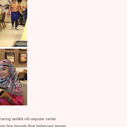
ng seidkit nih seputar cerita
ime line pernah lihat beberapa teman