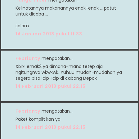
Kelihatannya makanannya enak-enak ... patut
untuk dicoba ...
salam
14 Januari 2018 pukul 11.33
Febrianty
mengatakan…
Xixixi emak2 ya dimana-mana tetep aja
ngitungnya wkwkwk. Yuhuu mudah-mudahan ya
segera bisa icip-icip di cabang Depok
14 Februari 2018 pukul 22.15
Febrianty
mengatakan…
Paket komplit kan ya
14 Februari 2018 pukul 22.15