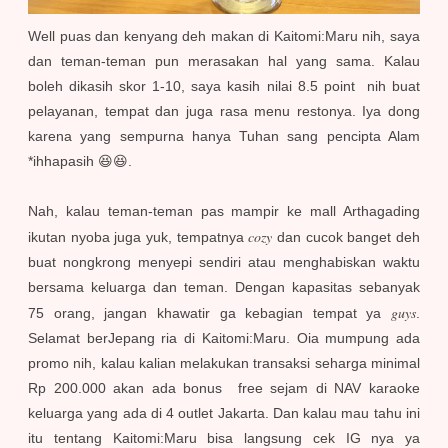
Well puas dan kenyang deh makan di Kaitomi:Maru nih, saya
dan teman-teman pun merasakan hal yang sama. Kalau
boleh dikasih skor 1-10, saya kasih nilai 8.5 point nih buat
pelayanan, tempat dan juga rasa menu restonya. Iya dong
karena yang sempurna hanya Tuhan sang pencipta Alam
*ihhapasih 😆😆.
Nah, kalau teman-teman pas mampir ke mall Arthagading
cozy
ikutan nyoba juga yuk, tempatnya
dan cucok banget deh
buat nongkrong menyepi sendiri atau menghabiskan waktu
bersama keluarga dan teman. Dengan kapasitas sebanyak
guys
75 orang, jangan khawatir ga kebagian tempat ya
.
Selamat berJepang ria di Kaitomi:Maru. Oia mumpung ada
promo nih, kalau kalian melakukan transaksi seharga minimal
Rp 200.000 akan ada bonus free sejam di NAV karaoke
keluarga yang ada di 4 outlet Jakarta. Dan kalau mau tahu ini
itu tentang Kaitomi:Maru bisa langsung cek IG nya ya