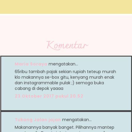
Komentar
Maria Soraya
mengatakan…
65ribu tambah pajak sekian rupiah teteup murah
klo makannya se-box gitu, kenyang murah enak
dan instagrammable pulak ;) semoga buka
cabang di depok yaaaa
23 Oktober 2017 pukul 20.52
Tukang Jalan jajan
mengatakan…
Makanannya banyak banget. Pilihannya mantep