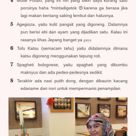
Muse Potato, yang ini nih yang bikin saya kurang satu
porsinya haha *mintadigetok 😍karena ga berasa jika
lagi makan kentang saking lembut dan halusnya.
Agegioza, yaitu kulit pangsit yang digoreng. Dalamnya
pun berisi ebi dan ayam yang dijadikan satu. Kalau ini
guys.
rasanya khas Jepang banget ya
Tofu Katsu (semacam tahu) yaitu didalamnya dimana
katsu digoreng menggunakan tepung roti.
Spagheti bolognese, yaitu spagheti yang dibumbu
maknyus dan ada pedes-pedesnya sedikit.
Terakhir ada nasi putih dong, dengan dibaurin kacang
edaname dan nori untuk mempermanis penampilan.