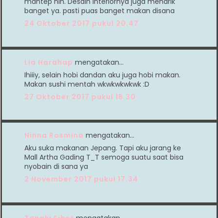
mantep nih. Desain interiornya juga menarik
banget ya. pasti puas banget makan disana
24 Oktober 2017 pukul 20.47
Lia Harahap
mengatakan…
Ihiiiy, selain hobi dandan aku juga hobi makan.
Makan sushi mentah wkwkwkwkwk :D
27 Oktober 2017 pukul 18.30
Ninna Rosmina
mengatakan…
Aku suka makanan Jepang. Tapi aku jarang ke
Mall Artha Gading T_T semoga suatu saat bisa
nyobain di sana ya
2 November 2017 pukul 17.34
Tangki Fiber
mengatakan…