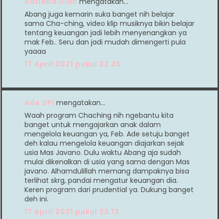
Adriana Dian
mengatakan…
Abang juga kemarin suka banget nih belajar
sama Cha-ching, video klip musiknya bikin belajar
tentang keuangan jadi lebih menyenangkan ya
mak Feb.. Seru dan jadi mudah dimengerti pula
yaaaa
17 April 2021 pukul 22.35
Ade UFi
mengatakan…
Waah program Chaching nih ngebantu kita
banget untuk mengajarkan anak dalam
mengelola keuangan ya, Feb. Ade setuju banget
deh kalau mengelola keuangan diajarkan sejak
usia Mas Javano. Dulu waktu Abang aja sudah
mulai dikenalkan di usia yang sama dengan Mas
javano. Alhamdulillah memang dampaknya bisa
terlihat skrg, pandai mengatur keuangan dia.
Keren program dari prudential ya. Dukung banget
deh ini.
17 April 2021 pukul 23.13