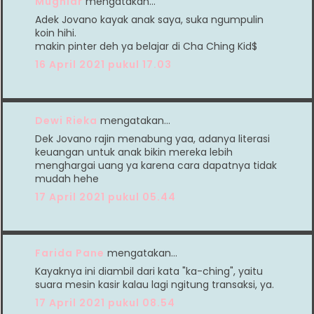
Mugniar
mengatakan…
Adek Jovano kayak anak saya, suka ngumpulin
koin hihi.
makin pinter deh ya belajar di Cha Ching Kid$
16 April 2021 pukul 17.03
Dewi Rieka
mengatakan…
Dek Jovano rajin menabung yaa, adanya literasi
keuangan untuk anak bikin mereka lebih
menghargai uang ya karena cara dapatnya tidak
mudah hehe
17 April 2021 pukul 05.44
Farida Pane
mengatakan…
Kayaknya ini diambil dari kata "ka-ching", yaitu
suara mesin kasir kalau lagi ngitung transaksi, ya.
17 April 2021 pukul 08.54