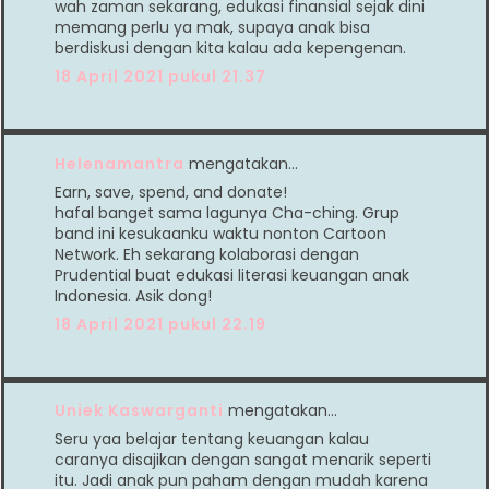
wah zaman sekarang, edukasi finansial sejak dini
memang perlu ya mak, supaya anak bisa
berdiskusi dengan kita kalau ada kepengenan.
18 April 2021 pukul 21.37
Helenamantra
mengatakan…
Earn, save, spend, and donate!
hafal banget sama lagunya Cha-ching. Grup
band ini kesukaanku waktu nonton Cartoon
Network. Eh sekarang kolaborasi dengan
Prudential buat edukasi literasi keuangan anak
Indonesia. Asik dong!
18 April 2021 pukul 22.19
Uniek Kaswarganti
mengatakan…
Seru yaa belajar tentang keuangan kalau
caranya disajikan dengan sangat menarik seperti
itu. Jadi anak pun paham dengan mudah karena