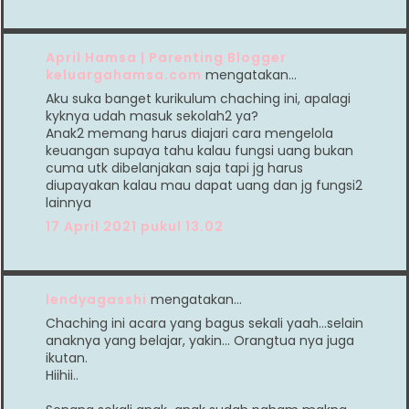
April Hamsa | Parenting Blogger
keluargahamsa.com
mengatakan…
Aku suka banget kurikulum chaching ini, apalagi
kyknya udah masuk sekolah2 ya?
Anak2 memang harus diajari cara mengelola
keuangan supaya tahu kalau fungsi uang bukan
cuma utk dibelanjakan saja tapi jg harus
diupayakan kalau mau dapat uang dan jg fungsi2
lainnya
17 April 2021 pukul 13.02
lendyagasshi
mengatakan…
Chaching ini acara yang bagus sekali yaah...selain
anaknya yang belajar, yakin... Orangtua nya juga
ikutan.
Hiihii..