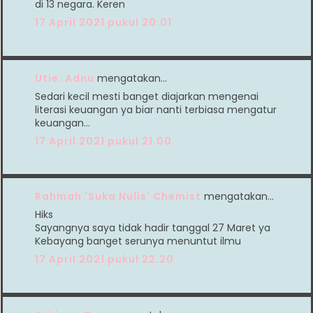
di 13 negara. Keren
17 April 2021 pukul 20.01
Utie. Adnu
mengatakan…
Sedari kecil mesti banget diajarkan mengenai
literasi keuangan ya biar nanti terbiasa mengatur
keuangan...
17 April 2021 pukul 21.00
Rahmah 'Suka Nulis' Chemist
mengatakan…
Hiks
Sayangnya saya tidak hadir tanggal 27 Maret ya
Kebayang banget serunya menuntut ilmu
17 April 2021 pukul 22.20