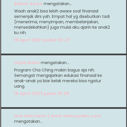
Rahmi Aziza
mengatakan…
Waah anak2 bisa lebih aware soal finansial
semenjak dini yah. Empat hal yg disebutkan tadi
(menerima, menyimpan, membelanjakan,
mensedekahkan) juga mulai aku ajarin ke anak2
ku nih.
18 April 2021 pukul 03.27
Leyla Hana
mengatakan…
Program Cha Ching makin bagus aja nih.
Semangat mengajarkan edukasi finansial ke
anak-anak ya biar kelak mereka bisa ngatur
uang.
18 April 2021 pukul 19.28
Ima Satrianto | www.tamasyaku.com
mengatakan…