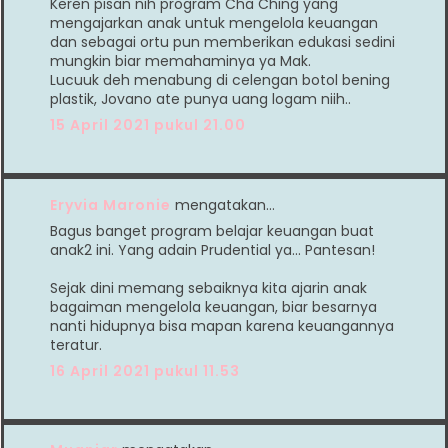
Keren pisan nih program Cha Ching yang
mengajarkan anak untuk mengelola keuangan
dan sebagai ortu pun memberikan edukasi sedini
mungkin biar memahaminya ya Mak.
Lucuuk deh menabung di celengan botol bening
plastik, Jovano ate punya uang logam niih..
15 April 2021 pukul 21.00
Eryvia Maronie
mengatakan…
Bagus banget program belajar keuangan buat
anak2 ini. Yang adain Prudential ya... Pantesan!
Sejak dini memang sebaiknya kita ajarin anak
bagaiman mengelola keuangan, biar besarnya
nanti hidupnya bisa mapan karena keuangannya
teratur.
16 April 2021 pukul 11.53