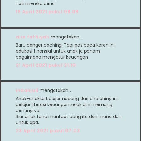
hati mereka ceria.
19 April 2021 pukul 08.09
alia fathiyah
mengatakan…
Baru denger caching. Tapi pas baca keren ini
edukasi finansial untuk anak jd paham
bagaimana mengatur keuangan
21 April 2021 pukul 21.10
indahjuli
mengatakan…
Anak-anakku belajar nabung dari cha ching ini,
belajar literasi keuangan sejak dini memang
penting ya.
Biar anak tahu manfaat uang itu dari mana dan
untuk apa.
23 April 2021 pukul 07.03