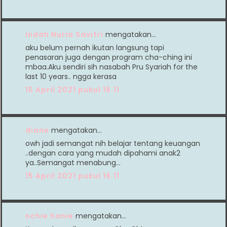
Indah Nuria Savitri
mengatakan…
aku belum pernah ikutan langsung tapi
penasaran juga dengan program cha-ching ini
mbaa.Aku sendiri sih nasabah Pru Syariah for the
last 10 years.. ngga kerasa
15 April 2021 pukul 16.11
diane
mengatakan…
owh jadi semangat nih belajar tentang keuangan
..dengan cara yang mudah dipahami anak2
ya..Semangat menabung...
15 April 2021 pukul 16.11
nchie hanie
mengatakan…