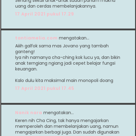
Senang sekali anak-anak sudah paham makna
uang dan cerdas membelanjakannya.
17 April 2021 pukul 17.29
tantiamelia.com
mengatakan…
Aiiih galfok sama mas Jovano yang tambah
ganteng!
Iya nih namanya cha-ching kok lucu ya, dan bikin
anak terngiang ngiang jadi cepet belajar fungsi
keuangan.
Kalo dulu kita maksimal main monopoli doang
17 April 2021 pukul 17.45
Nanik nara
mengatakan…
Keren nih Cha Cing, tak hanya mengajarkan
memperoleh dan membelanjakan uang, namun
mengajarkan berbagi juga. Dan sudah digunakan