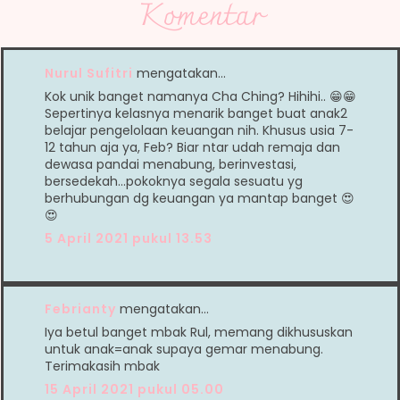
Komentar
Nurul Sufitri
mengatakan…
Kok unik banget namanya Cha Ching? Hihihi.. 😁😁
Sepertinya kelasnya menarik banget buat anak2
belajar pengelolaan keuangan nih. Khusus usia 7-
12 tahun aja ya, Feb? Biar ntar udah remaja dan
dewasa pandai menabung, berinvestasi,
bersedekah...pokoknya segala sesuatu yg
berhubungan dg keuangan ya mantap banget 😍
😍
5 April 2021 pukul 13.53
Febrianty
mengatakan…
Iya betul banget mbak Rul, memang dikhususkan
untuk anak=anak supaya gemar menabung.
Terimakasih mbak
15 April 2021 pukul 05.00