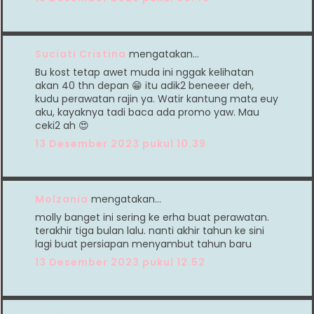
Suciati Cristina
mengatakan…
Bu kost tetap awet muda ini nggak kelihatan
akan 40 thn depan 😁 itu adik2 beneeer deh,
kudu perawatan rajin ya. Watir kantung mata euy
aku, kayaknya tadi baca ada promo yaw. Mau
ceki2 ah 😍
13 Desember 2023 pukul 10.39
Molzania
mengatakan…
molly banget ini sering ke erha buat perawatan.
terakhir tiga bulan lalu. nanti akhir tahun ke sini
lagi buat persiapan menyambut tahun baru
13 Desember 2023 pukul 12.52