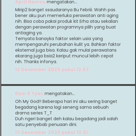
April Hamsa
mengatakan…
Mirip2 banget ssaudaranya Bu Febriii. Wahh pas
bener aku pun memerluka perawatan anti aging
nih. Bisa coba pakai produk kit Erha atau sekalian
dengan perawatan programnya pilih yang buat
antiaging ya.
Ternyata banayka faktor selain usia yang
mempengaruhi perubahan kulit ya. Bahkan faktor
eksternal juga bisa. Kalau gak mulai perawatans
ekarang juga bsia2 keriput muncul lebih cepat
nih. Thanks infonya.
13 Desember 2023 pukul 12.57
Rani R Tyas
mengatakan…
Oh My God!! Beberapa hari ini aku sering banget
begadang karena lagi seneng sama sebuah
drama series T_T
Duh ngeri banget deh kalau begadang jadi salah
satu penyebab penuaan dini.
13 Desember 2023 pukul 13.21