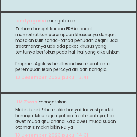
lendyagassi
mengatakan…
Terharu banget karena ERHA sangat
memerhatikan perempuan khususnya dengan
masalah kulit tanda-tanda penuaan begini. Jadi
treatmentnya uda ada paket khusus yang
tentunya berfokus pada hal-hal yang dikeluhkan.
Program Ageless Limitles ini bisa membantu
perempuan lebih percaya diri dan bahagia.
13 Desember 2023 pukul 13.41
HM Zwan
mengatakan…
Makin kesini Erha makin banyak inovasi produk
barunya. Mau juga nyobain treatmentnya, biar
awet muda gitu ahaha. Kalo awet muda sudah
otomatis makin bikin PD ya
13 Desember 2023 pukul 14.31