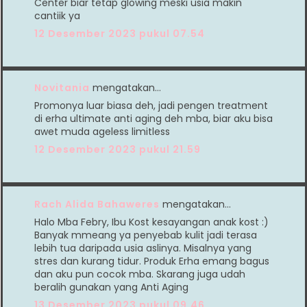
Center biar tetap glowing meski usia makin
cantiik ya
12 Desember 2023 pukul 07.54
Novitania
mengatakan…
Promonya luar biasa deh, jadi pengen treatment
di erha ultimate anti aging deh mba, biar aku bisa
awet muda ageless limitless
12 Desember 2023 pukul 21.59
Rach Alida Bahaweres
mengatakan…
Halo Mba Febry, Ibu Kost kesayangan anak kost :)
Banyak mmeang ya penyebab kulit jadi terasa
lebih tua daripada usia aslinya. Misalnya yang
stres dan kurang tidur. Produk Erha emang bagus
dan aku pun cocok mba. Skarang juga udah
beralih gunakan yang Anti Aging
13 Desember 2023 pukul 09.46