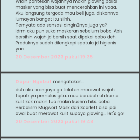
Widih pantesan wajahnya makin glowing pakai
masker yang bisa buat mencerahkan ini yaaa.
Aku langsung tergoda mau beli juga, diskonnya
lumayan banget itu siihh.
Ternyata ada sensasi dingin2nya juga ya?
Idrm aku pun suka maskeran sebelum bobo. Abis
bersihin wajah jd bersih saat dipakai bobo deh.
Produknya sudah dilengkapi spatula jd higienis
yaa.
20 Desember 2023 pukul 19.35
Dapur Ngebut
mengatakan…
duh aku orangnya ga telaten merawat wajah.
tepatnya pemalas gitu. mau berubah ah karna
kulit kok makin tua makin kusem hiks. coba
Herbalism Mugwort Mask dari Scarlett bisa jadi
awal buat merawat kulit supaya glowing... let's go!
20 Desember 2023 pukul 19.48