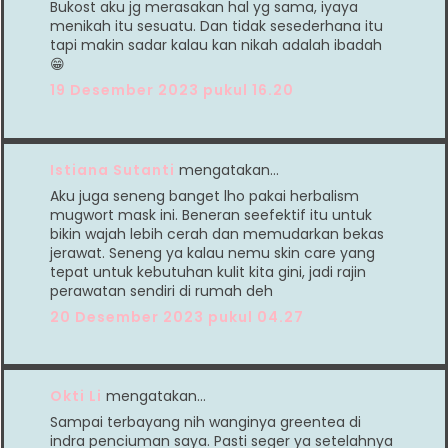
Bukost aku jg merasakan hal yg sama, iyaya
menikah itu sesuatu. Dan tidak sesederhana itu
tapi makin sadar kalau kan nikah adalah ibadah
😁
19 Desember 2023 pukul 16.20
Istiana Sutanti
mengatakan…
Aku juga seneng banget lho pakai herbalism
mugwort mask ini. Beneran seefektif itu untuk
bikin wajah lebih cerah dan memudarkan bekas
jerawat. Seneng ya kalau nemu skin care yang
tepat untuk kebutuhan kulit kita gini, jadi rajin
perawatan sendiri di rumah deh
20 Desember 2023 pukul 04.27
Okti Li
mengatakan…
Sampai terbayang nih wanginya greentea di
indra penciuman saya. Pasti seger ya setelahnya