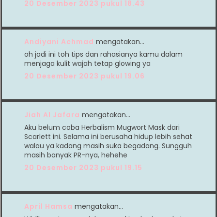
20 Desember 2023 pukul 18.43
Andiyani Achmad
mengatakan…
oh jadi ini toh tips dan rahasianya kamu dalam
menjaga kulit wajah tetap glowing ya
20 Desember 2023 pukul 19.06
Jiah Al Jafara
mengatakan…
Aku belum coba Herbalism Mugwort Mask dari
Scarlett ini. Selama ini berusaha hidup lebih sehat
walau ya kadang masih suka begadang. Sungguh
masih banyak PR-nya, hehehe
20 Desember 2023 pukul 19.15
April Hamsa
mengatakan…