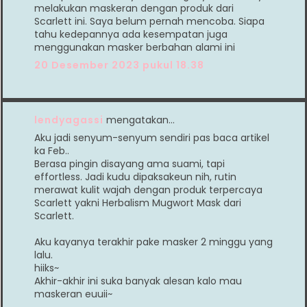
melakukan maskeran dengan produk dari
Scarlett ini. Saya belum pernah mencoba. Siapa
tahu kedepannya ada kesempatan juga
menggunakan masker berbahan alami ini
20 Desember 2023 pukul 18.38
lendyagassi
mengatakan…
Aku jadi senyum-senyum sendiri pas baca artikel
ka Feb..
Berasa pingin disayang ama suami, tapi
effortless. Jadi kudu dipaksakeun nih, rutin
merawat kulit wajah dengan produk terpercaya
Scarlett yakni Herbalism Mugwort Mask dari
Scarlett.
Aku kayanya terakhir pake masker 2 minggu yang
lalu.
hiiks~
Akhir-akhir ini suka banyak alesan kalo mau
maskeran euuii~