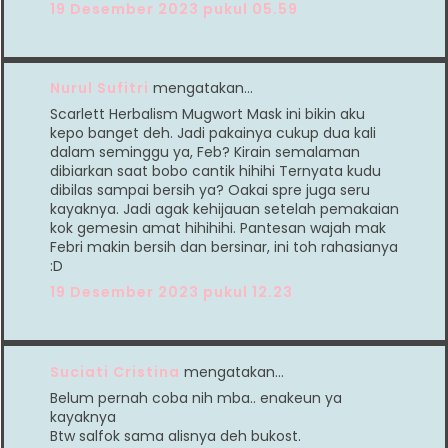
19 Desember 2023 pukul 05.59
Nurul Sufitri
mengatakan…
Scarlett Herbalism Mugwort Mask ini bikin aku
kepo banget deh. Jadi pakainya cukup dua kali
dalam seminggu ya, Feb? Kirain semalaman
dibiarkan saat bobo cantik hihihi Ternyata kudu
dibilas sampai bersih ya? Oakai spre juga seru
kayaknya. Jadi agak kehijauan setelah pemakaian
kok gemesin amat hihihihi. Pantesan wajah mak
Febri makin bersih dan bersinar, ini toh rahasianya
:D
19 Desember 2023 pukul 12.23
Suciati Cristina
mengatakan…
Belum pernah coba nih mba.. enakeun ya
kayaknya
Btw salfok sama alisnya deh bukost.