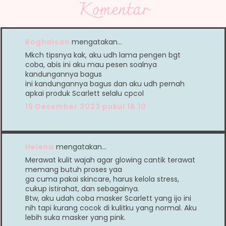
Komentar
Boghaisan
mengatakan…
Mkch tipsnya kak, aku udh lama pengen bgt
coba, abis ini aku mau pesen soalnya
kandungannya bagus
ini kandungannya bagus dan aku udh pernah
apkai produk Scarlett selalu cpcol
16 Desember 2023 pukul 18.10
Helena
mengatakan…
Merawat kulit wajah agar glowing cantik terawat
memang butuh proses yaa
ga cuma pakai skincare, harus kelola stress,
cukup istirahat, dan sebagainya.
Btw, aku udah coba masker Scarlett yang ijo ini
nih tapi kurang cocok di kulitku yang normal. Aku
lebih suka masker yang pink.