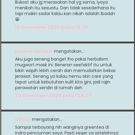
Bukost aku jg merasakan hal yg sama, iyaya
menikah itu sesuatu. Dan tidak sesederhana itu
tapi makin sadar kalau kan nikah adalah ibadah
😁
19 Desember 2023 pukul 16.20
Istiana Sutanti
mengatakan…
Aku juga seneng banget lho pakai herbalism
mugwort mask ini. Beneran seefektif itu untuk
bikin wajah lebih cerah dan memudarkan bekas
jerawat. Seneng ya kalau nemu skin care yang
tepat untuk kebutuhan kulit kita gini, jadi rajin
perawatan sendiri di rumah deh
20 Desember 2023 pukul 04.27
Okti Li
mengatakan…
Sampai terbayang nih wanginya greentea di
indra penciuman saya. Pasti seger ya setelahnya