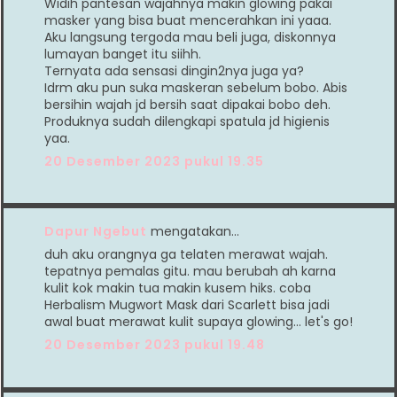
Widih pantesan wajahnya makin glowing pakai
masker yang bisa buat mencerahkan ini yaaa.
Aku langsung tergoda mau beli juga, diskonnya
lumayan banget itu siihh.
Ternyata ada sensasi dingin2nya juga ya?
Idrm aku pun suka maskeran sebelum bobo. Abis
bersihin wajah jd bersih saat dipakai bobo deh.
Produknya sudah dilengkapi spatula jd higienis
yaa.
20 Desember 2023 pukul 19.35
Dapur Ngebut
mengatakan…
duh aku orangnya ga telaten merawat wajah.
tepatnya pemalas gitu. mau berubah ah karna
kulit kok makin tua makin kusem hiks. coba
Herbalism Mugwort Mask dari Scarlett bisa jadi
awal buat merawat kulit supaya glowing... let's go!
20 Desember 2023 pukul 19.48