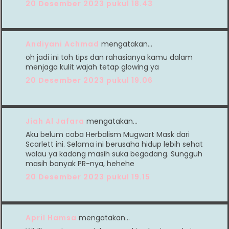
20 Desember 2023 pukul 18.43
Andiyani Achmad
mengatakan…
oh jadi ini toh tips dan rahasianya kamu dalam
menjaga kulit wajah tetap glowing ya
20 Desember 2023 pukul 19.06
Jiah Al Jafara
mengatakan…
Aku belum coba Herbalism Mugwort Mask dari
Scarlett ini. Selama ini berusaha hidup lebih sehat
walau ya kadang masih suka begadang. Sungguh
masih banyak PR-nya, hehehe
20 Desember 2023 pukul 19.15
April Hamsa
mengatakan…