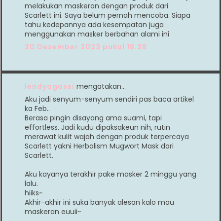
melakukan maskeran dengan produk dari
Scarlett ini. Saya belum pernah mencoba. Siapa
tahu kedepannya ada kesempatan juga
menggunakan masker berbahan alami ini
20 Desember 2023 pukul 18.38
lendyagassi
mengatakan…
Aku jadi senyum-senyum sendiri pas baca artikel
ka Feb..
Berasa pingin disayang ama suami, tapi
effortless. Jadi kudu dipaksakeun nih, rutin
merawat kulit wajah dengan produk terpercaya
Scarlett yakni Herbalism Mugwort Mask dari
Scarlett.
Aku kayanya terakhir pake masker 2 minggu yang
lalu.
hiiks~
Akhir-akhir ini suka banyak alesan kalo mau
maskeran euuii~