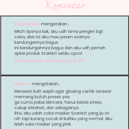
Komentar
Boghaisan
mengatakan…
Mkch tipsnya kak, aku udh lama pengen bgt
coba, abis ini aku mau pesen soalnya
kandungannya bagus
ini kandungannya bagus dan aku udh pernah
apkai produk Scarlett selalu cpcol
16 Desember 2023 pukul 18.10
Helena
mengatakan…
Merawat kulit wajah agar glowing cantik terawat
memang butuh proses yaa
ga cuma pakai skincare, harus kelola stress,
cukup istirahat, dan sebagainya.
Btw, aku udah coba masker Scarlett yang ijo ini
nih tapi kurang cocok di kulitku yang normal. Aku
lebih suka masker yang pink.