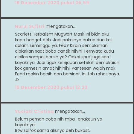
19 Desember 2023 pukul 05.59
Nurul Sufitri
mengatakan…
Scarlett Herbalism Mugwort Mask ini bikin aku
kepo banget deh. Jadi pakainya cukup dua kali
dalam seminggu ya, Feb? Kirain semalaman
dibiarkan saat bobo cantik hihihi Ternyata kudu
dibilas sampai bersih ya? Oakai spre juga seru
kayaknya. Jadi agak kehijauan setelah pemakaian
kok gemesin amat hihihihi. Pantesan wajah mak
Febri makin bersih dan bersinar, ini toh rahasianya
:D
19 Desember 2023 pukul 12.23
Suciati Cristina
mengatakan…
Belum pernah coba nih mba.. enakeun ya
kayaknya
Btw salfok sama alisnya deh bukost.