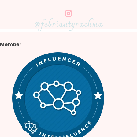
@febriantyrachma
Member