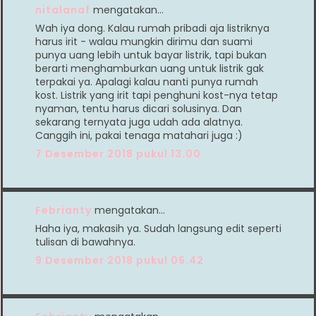
nitalanaf
mengatakan…
Wah iya dong. Kalau rumah pribadi aja listriknya
harus irit - walau mungkin dirimu dan suami
punya uang lebih untuk bayar listrik, tapi bukan
berarti menghamburkan uang untuk listrik gak
terpakai ya. Apalagi kalau nanti punya rumah
kost. Listrik yang irit tapi penghuni kost-nya tetap
nyaman, tentu harus dicari solusinya. Dan
sekarang ternyata juga udah ada alatnya.
Canggih ini, pakai tenaga matahari juga :)
7 Desember 2018 pukul 13.00
Febrianty
mengatakan…
Haha iya, makasih ya. Sudah langsung edit seperti
tulisan di bawahnya.
9 Desember 2018 pukul 06.42