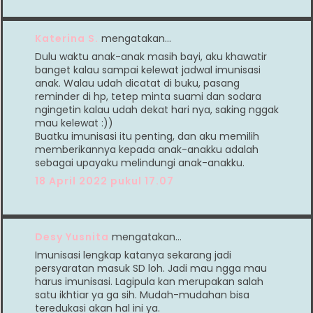
Katerina S.
mengatakan…
Dulu waktu anak-anak masih bayi, aku khawatir
banget kalau sampai kelewat jadwal imunisasi
anak. Walau udah dicatat di buku, pasang
reminder di hp, tetep minta suami dan sodara
ngingetin kalau udah dekat hari nya, saking nggak
mau kelewat :))
Buatku imunisasi itu penting, dan aku memilih
memberikannya kepada anak-anakku adalah
sebagai upayaku melindungi anak-anakku.
18 April 2022 pukul 17.07
Desy Yusnita
mengatakan…
Imunisasi lengkap katanya sekarang jadi
persyaratan masuk SD loh. Jadi mau ngga mau
harus imunisasi. Lagipula kan merupakan salah
satu ikhtiar ya ga sih. Mudah-mudahan bisa
teredukasi akan hal ini ya.