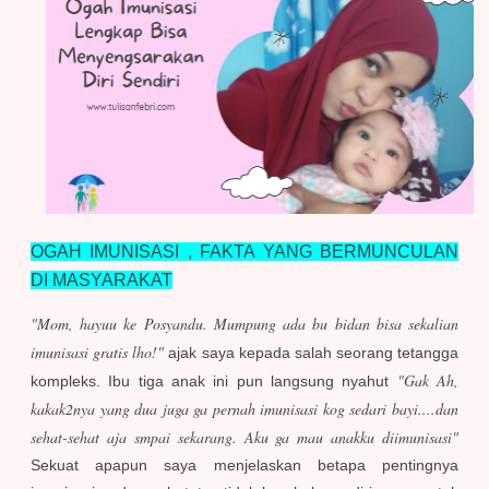
OGAH IMUNISASI , FAKTA YANG BERMUNCULAN
DI MASYARAKAT
"Mom, hayuu ke Posyandu. Mumpung ada bu bidan bisa sekalian
imunisasi gratis lho!"
ajak saya kepada salah seorang tetangga
"Gak Ah,
kompleks. Ibu tiga anak ini pun langsung nyahut
kakak2nya yang dua juga ga pernah imunisasi kog sedari bayi....dan
sehat-sehat aja smpai sekarang. Aku ga mau anakku diimunisasi"
Sekuat apapun saya menjelaskan betapa pentingnya