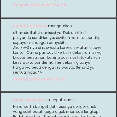
19 April 2022 pukul 04.39
Suciati Cristina
mengatakan…
alhamdulillah..imunisasi ya. Dek cantik di
posyandu sendirian ya, asyikk. Imunisasi penting
supaya mencegah penyakit2.
Aku ke-3 nya di rs swasta karena sekalian dicover
kantor. Cuma pas covid ke klinik dekat rumah yg
khusus persalinan, karena pas masih takut2 kan
ke rs waktu pandemik mencekam gitu, iya
harganya beda dengan rs swasta. Sehat2 ya
semuanyaaa^^
19 April 2022 pukul 10.22
Nia K. Haryanto
mengatakan…
Huhu, sedih banget deh rasanya denger anak
yang sakit parah gegara gak imunisasi lengkap.
Padahal ya bisa dicegah segala sakit berbahaya