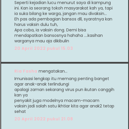
Seperti kejadian lucu menurut saya di kampung
ini. Kan ia seorang tokoh masyarakat kah ya, tapi
ia suka bilang ke warga, jangan mau divaksin...
Eh pas ada pembagian bansos dll, syaratnya kan
harus vaksin dulu tuh,
Apa coba, ia vaksin dong. Demi bisa
mendapatkan bansosnya hahaha ....kasihan
warganya mau aja dikibulin
20 April 2022 pukul 15.03
Ria Fasha
mengatakan…
Imunisasi lengkap itu memang penting banget
agar anak-anak terlindungi
apalagi zaman sekarang virus pun ikutan canggih
kan ya
penyakit juga modelnya macam-macam
vaksin jadi salah satu ikhtiar kita agar anak2 tetap
sehat
20 April 2022 pukul 21.08