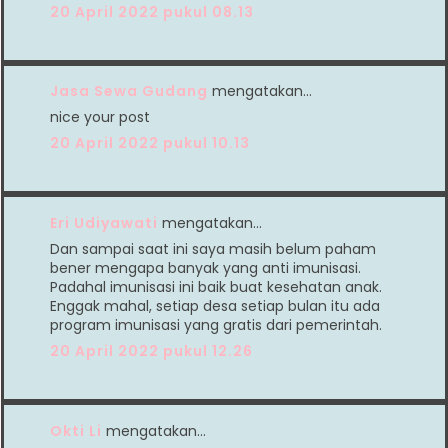
20 April 2022 pukul 08.13
Jasa Sewa Gudang
mengatakan…
nice your post
20 April 2022 pukul 10.13
Eri Udiyawati
mengatakan…
Dan sampai saat ini saya masih belum paham
bener mengapa banyak yang anti imunisasi.
Padahal imunisasi ini baik buat kesehatan anak.
Enggak mahal, setiap desa setiap bulan itu ada
program imunisasi yang gratis dari pemerintah.
20 April 2022 pukul 12.26
Okti Li
mengatakan…