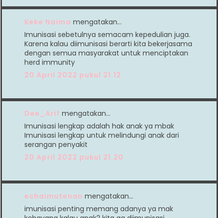
Keke Naima
mengatakan…
Imunisasi sebetulnya semacam kepedulian juga.
Karena kalau diimunisasi berarti kita bekerjasama
dengan semua masyarakat untuk menciptakan
herd immunity
20 April 2022 pukul 21.12
Dee_Arif
mengatakan…
Imunisasi lengkap adalah hak anak ya mbak
Imunisasi lengkap untuk melindungi anak dari
serangan penyakit
20 April 2022 pukul 21.20
echaimutenan
mengatakan…
imunisasi penting memang adanya ya mak
kebayang kalau anak2 kita ga diimunisasi