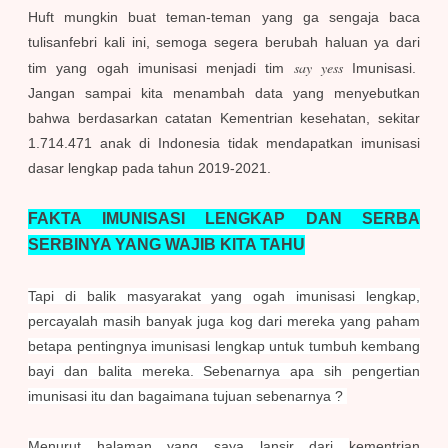
Huft mungkin buat teman-teman yang ga sengaja baca
tulisanfebri kali ini, semoga segera berubah haluan ya dari
say yess
tim yang ogah imunisasi menjadi tim
Imunisasi.
Jangan sampai kita menambah data yang menyebutkan
bahwa berdasarkan catatan Kementrian kesehatan, sekitar
1.714.471 anak di Indonesia tidak mendapatkan imunisasi
dasar lengkap pada tahun 2019-2021.
FAKTA IMUNISASI LENGKAP DAN SERBA
SERBINYA YANG WAJIB KITA TAHU
Tapi di balik masyarakat yang ogah imunisasi lengkap,
percayalah masih banyak juga kog dari mereka yang paham
betapa pentingnya imunisasi lengkap untuk tumbuh kembang
bayi dan balita mereka.
Sebenarnya apa sih pengertian
imunisasi itu dan bagaimana tujuan sebenarnya ?
Menurut halaman yang saya lansir dari
kementrian