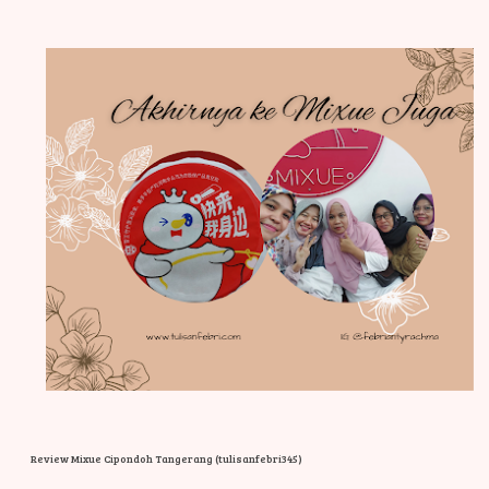
Review Mixue Cipondoh Tangerang (tulisanfebri345)