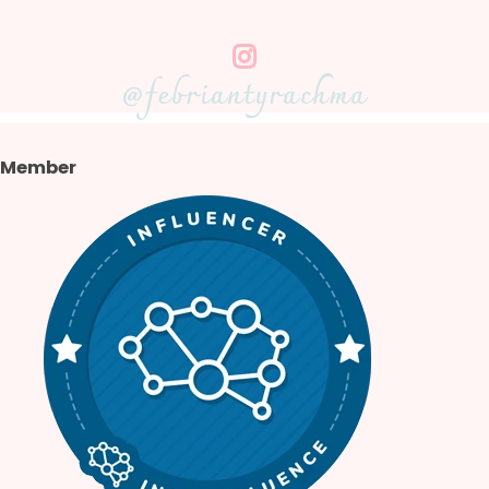
@febriantyrachma
Member