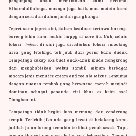
pengunjung untuk memfotokan kami berlima.
Alhamdulilahnya, masnya juga baik, mau motoin kami
dengan seru dan dalam jumlah yang banya
Jepret sana jepret sini, dalam keadaan tertawa bareng-
bareng bikin kami makin happy di sore itu. Nah, selain
lokasi
indoor
, di sini juga disediakan lokasi smooking
area
yang letaknya tak jauh dari posisi kami duduk.
Tempatnya cukup oke buat anak-anak muda nongkrong
dan menghabiskan waktu sambil minum berbagai
macam jenis menu ice cream and tea ala Mixue. Tentunya
dengan nuansa tembok yang berwarna merah menjadi
dominan sebagai penanda ciri khas es krim asal
Tionghoa ini.
Tempatnya tidak begitu luas memang dan cenderung
sempit. Terlebih jika ada yang lewat di belakang kami,
jadilah jalan lorong semakin terlihat penuh sesak. Tapi,
jangan khawatir ya gaess kalau soal kebersihan. Tempat