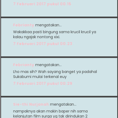
7 Februari 2017 pukul 00.15
Febrianty
mengatakan…
Wakakkaa pasti bingung sama krucil krucil ya
kalau ngajak nontong xixi.
7 Februari 2017 pukul 00.23
Febrianty
mengatakan…
Lho mas sih? Wah sayang banget ya padahal
Sukabumi mulai terkenal euy
7 Februari 2017 pukul 00.29
Sie-thi Nurjanah
mengatakan…
nampaknya akan makin baper nih sama
kelanjutan film surga yg tak dirindukan 2