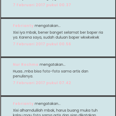
7 Februari 2017 pukul 00.37
Febrianty
mengatakan…
Xixi iya mbak, bener banget selamat ber baper ria
ya. Karena saya, sudah duluan baper wkwkwkwk
7 Februari 2017 pukul 00.56
Nur Rochma
mengatakan…
Huaa...mba bisa foto-foto sama artis dan
penulisnya.
7 Februari 2017 pukul 07.42
Febrianty
mengatakan…
Xixi alhamdulilah mbak, harus buang muka tuh
kalau mau foto sama artis dan siap dikatakan