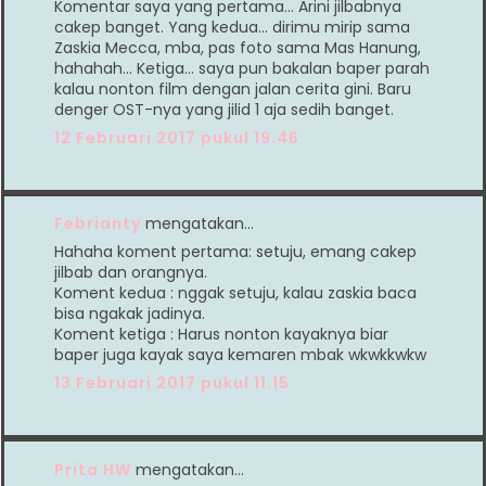
Komentar saya yang pertama... Arini jilbabnya
cakep banget. Yang kedua... dirimu mirip sama
Zaskia Mecca, mba, pas foto sama Mas Hanung,
hahahah... Ketiga... saya pun bakalan baper parah
kalau nonton film dengan jalan cerita gini. Baru
denger OST-nya yang jilid 1 aja sedih banget.
12 Februari 2017 pukul 19.46
Febrianty
mengatakan…
Hahaha koment pertama: setuju, emang cakep
jilbab dan orangnya.
Koment kedua : nggak setuju, kalau zaskia baca
bisa ngakak jadinya.
Koment ketiga : Harus nonton kayaknya biar
baper juga kayak saya kemaren mbak wkwkkwkw
13 Februari 2017 pukul 11.15
Prita HW
mengatakan…