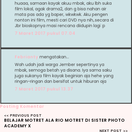
huaaa, samaan kayak akuu mbak, aku lbh suka
film lokal, agak drama2, dan g bisa nahan air
mata pas ada yg baper, wkwkwk. Aku pengen
nonton ini film, mesti cari DVD nya nih,.secara di
Jbr bioskopnya masi rencana diidupin lagi :p
7 Maret 2017 pukul 07.04
Febrianty
mengatakan…
Wah udah jadi warga Jember sepertinya ya
mbak, semoga betah ya disana. Iya sama saku
juga sukanya film kayak beginian aja hehe yang
ringan-ringan dan bersifat untuk hiburan aja
7 Maret 2017 pukul 13.37
Posting Komentar
BELAJAR MOTRET ALA RIO MOTRET DI SISTER PHOTO
ACADEMY X