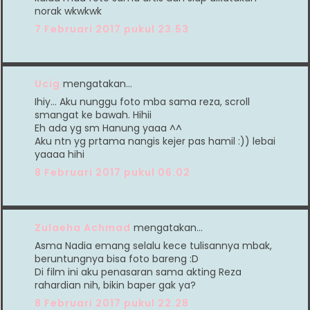
norak wkwkwk
7 Februari 2017 pukul 23.53
Ucig
mengatakan…
Ihiy... Aku nunggu foto mba sama reza, scroll
smangat ke bawah. Hihii
Eh ada yg sm Hanung yaaa ^^
Aku ntn yg prtama nangis kejer pas hamil :)) lebai
yaaaa hihi
8 Februari 2017 pukul 06.02
Zulaeha Achmad
mengatakan…
Asma Nadia emang selalu kece tulisannya mbak,
beruntungnya bisa foto bareng :D
Di film ini aku penasaran sama akting Reza
rahardian nih, bikin baper gak ya?
8 Februari 2017 pukul 22.28