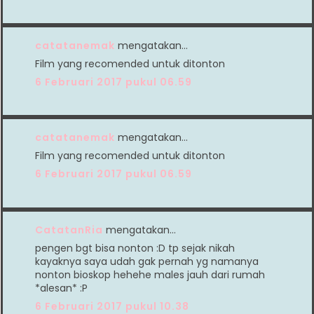
catatanemak
mengatakan…
Film yang recomended untuk ditonton
6 Februari 2017 pukul 06.59
catatanemak
mengatakan…
Film yang recomended untuk ditonton
6 Februari 2017 pukul 06.59
CatatanRia
mengatakan…
pengen bgt bisa nonton :D tp sejak nikah
kayaknya saya udah gak pernah yg namanya
nonton bioskop hehehe males jauh dari rumah
*alesan* :P
6 Februari 2017 pukul 10.38