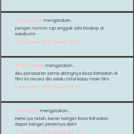
Si Harahap
mengatakan…
pengen nonton tap enggak ada bioskop di
sukabumi
6 Februari 2017 pukul 13.53
Efi Fitriyyah
mengatakan…
Aku penasaran sama aktingnya Reza Rahadian di
film ini secara dia selalu total kalau main film.
6 Februari 2017 pukul 20.17
Febrianty
mengatakan…
Hehe iya teteh, bener banget Reza Rahadian
dapat banget perannya disini
6 Februari 2017 pukul 23.47