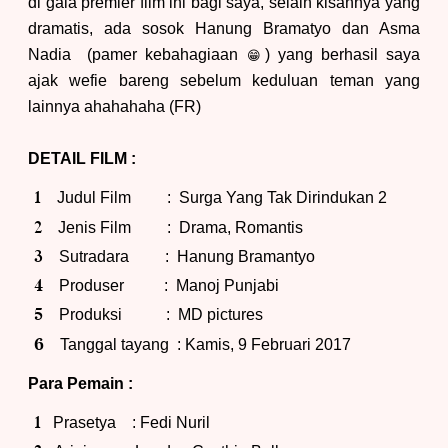
di gala premier film ini bagi saya, selain kisahnya yang
dramatis, ada sosok Hanung Bramatyo dan Asma
Nadia (pamer kebahagiaan
)
yang berhasil saya
😁
ajak wefie ba
reng sebelum keduluan teman yang
lainnya ahahahaha
(FR)
DETAIL FILM :
Judul Film : Surga Yang Tak Dirindukan 2
Jenis Film : Drama, Romantis
Sutradara : Hanung Bramantyo
Produser : Manoj Punjabi
Produksi : MD pictures
Tanggal tayang : Kamis, 9 Februari 2017
Para Pemain :
Prasetya : Fedi Nuril