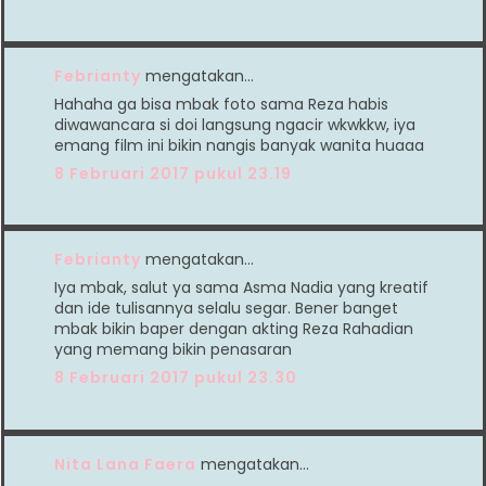
Febrianty
mengatakan…
Hahaha ga bisa mbak foto sama Reza habis
diwawancara si doi langsung ngacir wkwkkw, iya
emang film ini bikin nangis banyak wanita huaaa
8 Februari 2017 pukul 23.19
Febrianty
mengatakan…
Iya mbak, salut ya sama Asma Nadia yang kreatif
dan ide tulisannya selalu segar. Bener banget
mbak bikin baper dengan akting Reza Rahadian
yang memang bikin penasaran
8 Februari 2017 pukul 23.30
Nita Lana Faera
mengatakan…