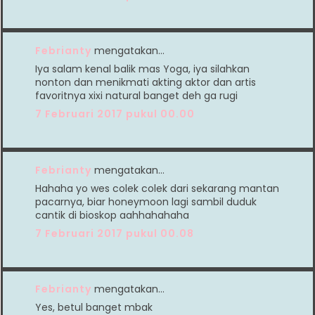
Febrianty
mengatakan…
Iya salam kenal balik mas Yoga, iya silahkan
nonton dan menikmati akting aktor dan artis
favoritnya xixi natural banget deh ga rugi
7 Februari 2017 pukul 00.00
Febrianty
mengatakan…
Hahaha yo wes colek colek dari sekarang mantan
pacarnya, biar honeymoon lagi sambil duduk
cantik di bioskop aahhahahaha
7 Februari 2017 pukul 00.08
Febrianty
mengatakan…
Yes, betul banget mbak