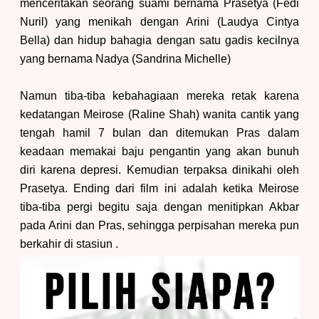
menceritakan seorang suami bernama Prasetya (Fedi
Nuril) yang menikah dengan Arini (Laudya Cintya
Bella) dan hidup bahagia dengan satu gadis kecilnya
yang bernama Nadya (Sandrina Michelle
)
Namun tiba-tiba kebahagiaan mereka retak karena
kedatangan Meirose (Raline Shah) wanita cantik yang
tengah hamil 7 bulan dan ditemukan Pras dalam
keadaan memakai baju pengantin yang akan bunuh
diri karena depresi.
K
emudian terpaksa dinikahi oleh
Prasetya. Ending dari film ini adalah ketika Meirose
tiba-tiba
pergi begitu saja dengan menitipkan Akbar
pada
Arini da
n Pras
,
sehingga
perpisahan mereka pun
berkahir di stasiun
.