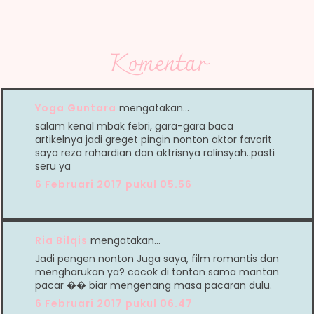
Komentar
Yoga Guntara
mengatakan…
salam kenal mbak febri, gara-gara baca
artikelnya jadi greget pingin nonton aktor favorit
saya reza rahardian dan aktrisnya ralinsyah..pasti
seru ya
6 Februari 2017 pukul 05.56
Ria Bilqis
mengatakan…
Jadi pengen nonton Juga saya, film romantis dan
mengharukan ya? cocok di tonton sama mantan
pacar �� biar mengenang masa pacaran dulu.
6 Februari 2017 pukul 06.47