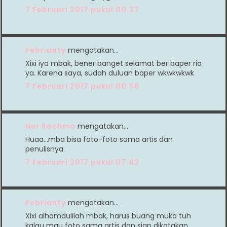
7 Februari 2017 pukul 00.37
Febrianty
mengatakan…
Xixi iya mbak, bener banget selamat ber baper ria
ya. Karena saya, sudah duluan baper wkwkwkwk
7 Februari 2017 pukul 00.56
Nur Rochma
mengatakan…
Huaa...mba bisa foto-foto sama artis dan
penulisnya.
7 Februari 2017 pukul 07.42
Febrianty
mengatakan…
Xixi alhamdulilah mbak, harus buang muka tuh
kalau mau foto sama artis dan siap dikatakan