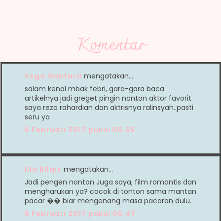
Komentar
Yoga Guntara
mengatakan…
salam kenal mbak febri, gara-gara baca
artikelnya jadi greget pingin nonton aktor favorit
saya reza rahardian dan aktrisnya ralinsyah..pasti
seru ya
6 Februari 2017 pukul 05.56
Ria Bilqis
mengatakan…
Jadi pengen nonton Juga saya, film romantis dan
mengharukan ya? cocok di tonton sama mantan
pacar �� biar mengenang masa pacaran dulu.
6 Februari 2017 pukul 06.47