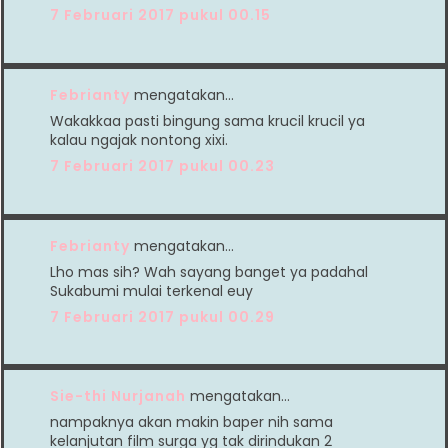
7 Februari 2017 pukul 00.15
Febrianty
mengatakan…
Wakakkaa pasti bingung sama krucil krucil ya
kalau ngajak nontong xixi.
7 Februari 2017 pukul 00.23
Febrianty
mengatakan…
Lho mas sih? Wah sayang banget ya padahal
Sukabumi mulai terkenal euy
7 Februari 2017 pukul 00.29
Sie-thi Nurjanah
mengatakan…
nampaknya akan makin baper nih sama
kelanjutan film surga yg tak dirindukan 2