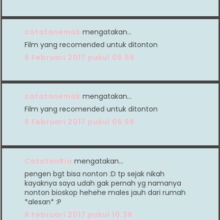
catatanemak
mengatakan…
Film yang recomended untuk ditonton
6 Februari 2017 pukul 06.59
catatanemak
mengatakan…
Film yang recomended untuk ditonton
6 Februari 2017 pukul 06.59
CatatanRia
mengatakan…
pengen bgt bisa nonton :D tp sejak nikah
kayaknya saya udah gak pernah yg namanya
nonton bioskop hehehe males jauh dari rumah
*alesan* :P
6 Februari 2017 pukul 10.38