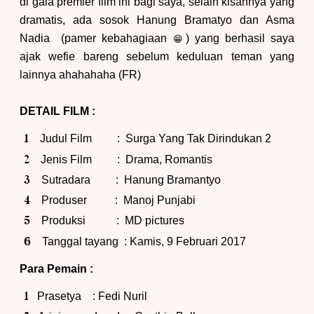
di gala premier film ini bagi saya, selain kisahnya yang
dramatis, ada sosok Hanung Bramatyo dan Asma
Nadia (pamer kebahagiaan
)
yang berhasil saya
😁
ajak wefie ba
reng sebelum keduluan teman yang
lainnya ahahahaha
(FR)
DETAIL FILM :
Judul Film : Surga Yang Tak Dirindukan 2
Jenis Film : Drama, Romantis
Sutradara : Hanung Bramantyo
Produser : Manoj Punjabi
Produksi : MD pictures
Tanggal tayang : Kamis, 9 Februari 2017
Para Pemain :
Prasetya : Fedi Nuril