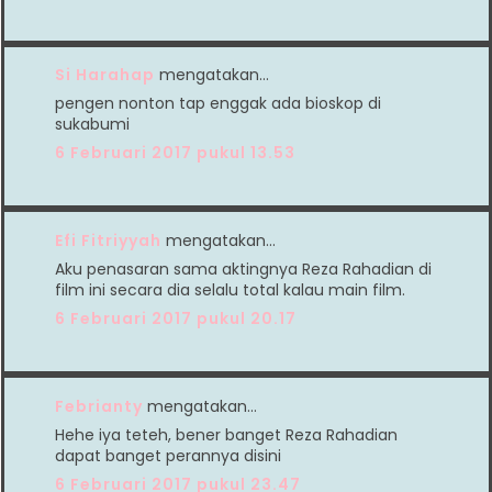
Si Harahap
mengatakan…
pengen nonton tap enggak ada bioskop di
sukabumi
6 Februari 2017 pukul 13.53
Efi Fitriyyah
mengatakan…
Aku penasaran sama aktingnya Reza Rahadian di
film ini secara dia selalu total kalau main film.
6 Februari 2017 pukul 20.17
Febrianty
mengatakan…
Hehe iya teteh, bener banget Reza Rahadian
dapat banget perannya disini
6 Februari 2017 pukul 23.47