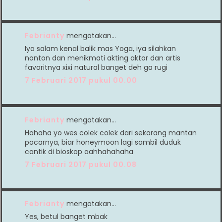
Febrianty
mengatakan…
Iya salam kenal balik mas Yoga, iya silahkan
nonton dan menikmati akting aktor dan artis
favoritnya xixi natural banget deh ga rugi
7 Februari 2017 pukul 00.00
Febrianty
mengatakan…
Hahaha yo wes colek colek dari sekarang mantan
pacarnya, biar honeymoon lagi sambil duduk
cantik di bioskop aahhahahaha
7 Februari 2017 pukul 00.08
Febrianty
mengatakan…
Yes, betul banget mbak