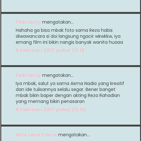
Febrianty
mengatakan…
Hahaha ga bisa mbak foto sama Reza habis
diwawancara si doi langsung ngacir wkwkkw, iya
emang film ini bikin nangis banyak wanita huaaa
8 Februari 2017 pukul 23.19
Febrianty
mengatakan…
Iya mbak, salut ya sama Asma Nadia yang kreatif
dan ide tulisannya selalu segar. Bener banget
mbak bikin baper dengan akting Reza Rahadian
yang memang bikin penasaran
8 Februari 2017 pukul 23.30
Nita Lana Faera
mengatakan…