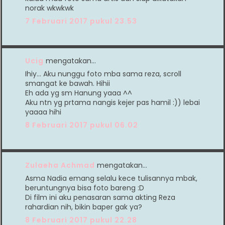
norak wkwkwk
7 Februari 2017 pukul 23.53
Ucig
mengatakan…
Ihiy... Aku nunggu foto mba sama reza, scroll
smangat ke bawah. Hihii
Eh ada yg sm Hanung yaaa ^^
Aku ntn yg prtama nangis kejer pas hamil :)) lebai
yaaaa hihi
8 Februari 2017 pukul 06.02
Zulaeha Achmad
mengatakan…
Asma Nadia emang selalu kece tulisannya mbak,
beruntungnya bisa foto bareng :D
Di film ini aku penasaran sama akting Reza
rahardian nih, bikin baper gak ya?
8 Februari 2017 pukul 22.28