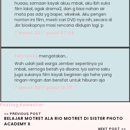
huaaa, samaan kayak akuu mbak, aku lbh suka
film lokal, agak drama2, dan g bisa nahan air
mata pas ada yg baper, wkwkwk. Aku pengen
nonton ini film, mesti cari DVD nya nih,.secara di
Jbr bioskopnya masi rencana diidupin lagi :p
7 Maret 2017 pukul 07.04
Febrianty
mengatakan…
Wah udah jadi warga Jember sepertinya ya
mbak, semoga betah ya disana. Iya sama saku
juga sukanya film kayak beginian aja hehe yang
ringan-ringan dan bersifat untuk hiburan aja
7 Maret 2017 pukul 13.37
Posting Komentar
BELAJAR MOTRET ALA RIO MOTRET DI SISTER PHOTO
ACADEMY X