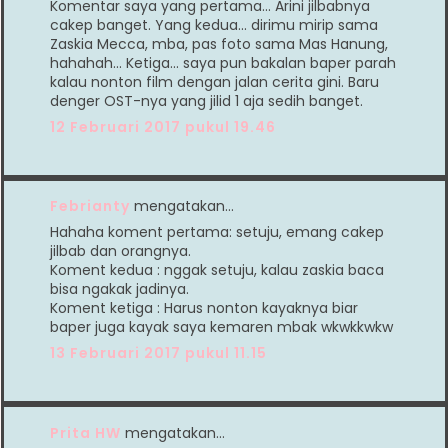
Komentar saya yang pertama... Arini jilbabnya
cakep banget. Yang kedua... dirimu mirip sama
Zaskia Mecca, mba, pas foto sama Mas Hanung,
hahahah... Ketiga... saya pun bakalan baper parah
kalau nonton film dengan jalan cerita gini. Baru
denger OST-nya yang jilid 1 aja sedih banget.
12 Februari 2017 pukul 19.46
Febrianty
mengatakan…
Hahaha koment pertama: setuju, emang cakep
jilbab dan orangnya.
Koment kedua : nggak setuju, kalau zaskia baca
bisa ngakak jadinya.
Koment ketiga : Harus nonton kayaknya biar
baper juga kayak saya kemaren mbak wkwkkwkw
13 Februari 2017 pukul 11.15
Prita HW
mengatakan…