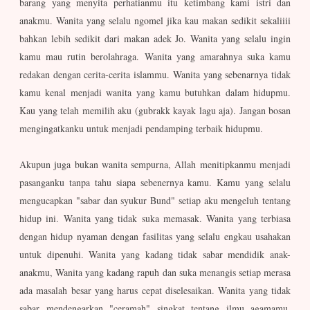
barang yang menyita perhatianmu itu ketimbang kami istri dan
anakmu. Wanita yang selalu ngomel jika kau makan sedikit sekaliiii
bahkan lebih sedikit dari makan adek Jo. Wanita yang selalu ingin
kamu mau rutin berolahraga. Wanita yang amarahnya suka kamu
redakan dengan cerita-cerita islammu. Wanita yang sebenarnya tidak
kamu kenal menjadi wanita yang kamu butuhkan dalam hidupmu.
Kau yang telah memilih aku (gubrakk kayak lagu aja). Jangan bosan
mengingatkanku untuk menjadi pendamping terbaik hidupmu.
Akupun juga bukan wanita sempurna, Allah menitipkanmu menjadi
pasanganku tanpa tahu siapa sebenernya kamu. Kamu yang selalu
mengucapkan "sabar dan syukur Bund" setiap aku mengeluh tentang
hidup ini. Wanita yang tidak suka memasak. Wanita yang terbiasa
dengan hidup nyaman dengan fasilitas yang selalu engkau usahakan
untuk dipenuhi. Wanita yang kadang tidak sabar mendidik anak-
anakmu, Wanita yang kadang rapuh dan suka menangis setiap merasa
ada masalah besar yang harus cepat diselesaikan. Wanita yang tidak
sabar mendengarkan "ceramah" singkat tentang ilmu agamamu,