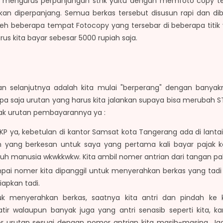
mengurus perpanjangan stnk yaitu dengan memfoto copy terle
an diperpanjang. Semua berkas tersebut disusun rapi dan dib
eh beberapa tempat Fotocopy yang tersebar di beberapa titi
us kita bayar sebesar 5000 rupiah saja.
san selanjutnya adalah kita mulai "berperang" dengan banya
pa saja urutan yang harus kita jalankan supaya bisa merubah 
mak urutan pembayarannya ya :
 ya, kebetulan di kantor Samsat kota Tangerang ada di lantai 
yang berkesan untuk saya yang pertama kali bayar pajak k
nuh manusia wkwkkwkw. Kita ambil nomer antrian dari tangan p
ai nomer kita dipanggil untuk menyerahkan berkas yang tadi te
apkan tadi.
uk menyerahkan berkas, saatnya kita antri dan pindah ke k
ir walaupun banyak juga yang antri senasib seperti kita, k
r urutan sesuai dengan nomor antrian kita masih-masing. Jad