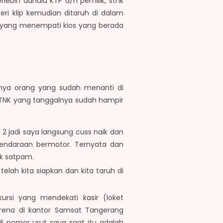
bih dahulu KTP a/n pemilik, stnk
eri klip kemudian ditaruh di dalam
k yang menempati kios yang berada
knya orang yang sudah menanti di
STNK yang tanggalnya sudah hampir
2 jadi saya langsung cuss naik dan
endaraan bermotor. Ternyata dan
ak satpam.
lah kita siapkan dan kita taruh di
ursi yang mendekati kasir (loket
arena di kantor Samsat Tangerang
i nomor urut saya saat itu adalah