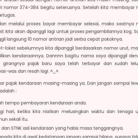
ri nomor 374-384 begitu seterusnya. Setelah kita membayar 
petugas.
r dan melalui proses bayar membayar selesai, maka saatnya
nit kita akan dipanggil lagi untuk proses pengambilannya kog.
ggil langsung 10 nomor antrian jadi serba cepat pokoknya.
oket-loket sebelumnya kita dipanggil berdasarkan nomor urut, maka
ikan kendaraannya. Dannnn bagitu nama saya dipanggil denga
l girangnya pajak baru saya telah terbayar dan sudah le
as-was dan resah lagi. ^_^
ar pajak kendaraan masing-masing ya. Dan jangan sampai lewa
adalah :
jatuh tempo pembayaran kendaraan anda.
gi hari, ketika kita niatkan meluangkan waktu dan tenaga
n sekali itu.
 dan STNK asli kendaraan yang habis masa tenggangnya.
epada kita di awal kedatangan jangan sampai hilang, supaya tida