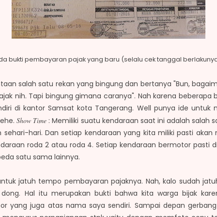
da bukti pembayaran pajak yang baru (selalu cek tanggal berlakunya
intaan salah satu rekan yang bingung dan bertanya "Bun, bagai
ajak nih. Tapi bingung gimana caranya". Nah karena beberapa b
i di kantor Samsat kota Tangerang. Well punya ide untuk m
hehe.
Show Time
: Memiliki suatu kendaraan saat ini adalah salah sa
pan sehari-hari. Dan setiap kendaraan yang kita miliki pasti ak
ndaraan roda 2 atau roda 4. Setiap kendaraan bermotor pasti d
eda satu sama lainnya.
untuk jatuh tempo pembayaran pajaknya. Nah, kalo sudah ja
dong. Hal itu merupakan bukti bahwa kita warga bijak karena 
r yang juga atas nama saya sendiri. Sampai depan gerbang