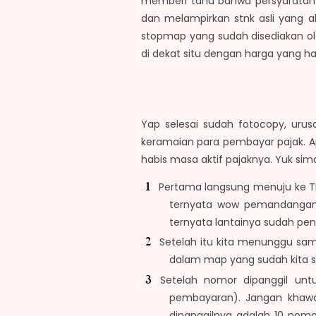
memberi tahu bahwa persyaratan 
dan melampirkan stnk asli yang ak
stopmap yang sudah disediakan ol
di dekat situ dengan harga yang har
Yap selesai sudah fotocopy, uru
keramaian para pembayar pajak. A
habis masa aktif pajaknya. Yuk si
Pertama langsung menuju ke TKP
ternyata wow pemandangan 
ternyata lantainya sudah pe
Setelah itu kita menunggu samp
dalam map yang sudah kita si
Setelah nomor dipanggil unt
pembayaran). Jangan khawat
dipanggilnya adalah 10 nomo