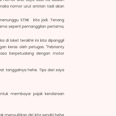
maka nomor urut antrian tadi akan
 menunggu STNK kita jadi. Tenang
 Sama seperti pemanggilan pertama,
 di loket terakhir ini kita dipanggil
n keras oleh petugas. "Febrianty
luasa berpetualang dengan motor
t tanggalnya hehe. Tips dari saya
 untuk membayar pajak kendaraan
k menyulitkan diri kita sendiri hehe