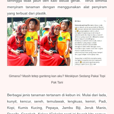
sehingga tidak jatuh deh kalo dibuat gerak. Terus diminta
menyiram tanaman dengan menggunakan alat penyiram
yang terbuat dari plastik.
Gimana? Masih tetep ganteng kan aku? Meskipun Sedang Pakai Topi
Pak Tani
Berbagai jenis tanaman tertanam di kebun ini. Mulai dari lada,
kunyit, kencur, sereh, temulawak, lengkuas, kemiri, Padi,
Kopi, Kumis Kucing, Pepaya, Jambu Biji, Jeruk Manis,
Rosella, Cengkeh, Kakao (Cokelat pasti ini favorit kita semua,