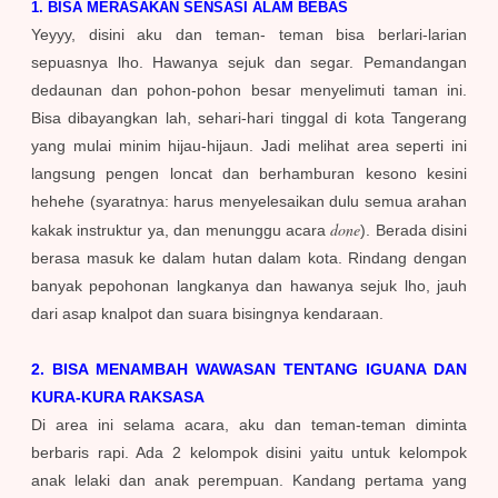
1. BISA MERASAKAN SENSASI ALAM BEBAS
Yeyyy, disini aku dan teman- teman bisa berlari-larian
sepuasnya lho. Hawanya sejuk dan segar. Pemandangan
dedaunan dan pohon-pohon besar menyelimuti taman ini.
Bisa dibayangkan lah, sehari-hari tinggal di kota Tangerang
yang mulai minim hijau-hijaun. Jadi melihat area seperti ini
langsung pengen loncat dan berhamburan kesono kesini
hehehe (syaratnya: harus menyelesaikan dulu semua arahan
done
kakak instruktur ya, dan menunggu acara
). Berada disini
berasa masuk ke dalam hutan dalam kota. Rindang dengan
banyak pepohonan langkanya dan hawanya sejuk lho, jauh
dari asap knalpot dan suara bisingnya kendaraan.
2. BISA MENAMBAH WAWASAN TENTANG IGUANA DAN
KURA-KURA RAKSASA
Di area ini selama acara, aku dan teman-teman diminta
berbaris rapi. Ada 2 kelompok disini yaitu untuk kelompok
anak lelaki dan anak perempuan. Kandang pertama yang