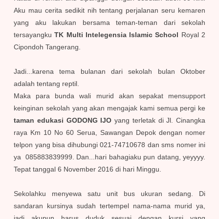
Aku mau cerita sedikit nih tentang perjalanan seru kemaren
yang aku lakukan bersama teman-teman dari sekolah
tersayangku
TK Multi Intelegensia Islamic School
Royal 2
Cipondoh Tangerang.
Jadi...karena tema bulanan dari sekolah bulan Oktober
adalah tentang reptil.
Maka para bunda wali murid akan sepakat mensupport
keinginan sekolah yang akan mengajak kami semua pergi ke
taman edukasi GODONG IJO
yang terletak di Jl. Cinangka
raya Km 10 No 60 Serua, Sawangan Depok dengan nomer
telpon yang bisa dihubungi 021-74710678 dan sms nomer ini
ya 085883839999. Dan...hari bahagiaku pun datang, yeyyyy.
Tepat tanggal 6 November 2016 di hari Minggu.
Sekolahku menyewa satu unit bus ukuran sedang. Di
sandaran kursinya sudah tertempel nama-nama murid ya,
jadi akupun harus duduk sesuai dengan kursi yang