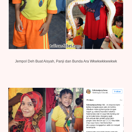
Jempol Deh Buat Aisyah, Panji dan Bunda Ara Wkwkwkkwwkwk