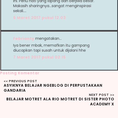
ini. Perlu hati yang lapang dan berjiwa besar.
Makasih sharingnya...sangat menginspirasi
sekali....
6 Maret 2017 pukul 12.03
Febrianty
mengatakan…
Iya bener mbak, memafkan itu gampang
diucapkan tapi susah untuk dijalani hhe
7 Maret 2017 pukul 02.15
Posting Komentar
ASYIKNYA BELAJAR NGEBLOG DI PERPUSTAKAAN
GANDARIA
BELAJAR MOTRET ALA RIO MOTRET DI SISTER PHOTO
ACADEMY X