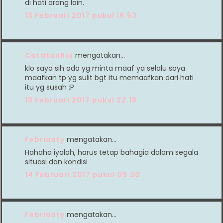
di hati orang lain.
13 Februari 2017 pukul 19.53
CatatanRia
mengatakan…
klo saya sih ada yg minta maaf ya selalu saya
maafkan tp yg sulit bgt itu memaafkan dari hati
itu yg susah :P
13 Februari 2017 pukul 22.18
Febrianty
mengatakan…
Hahaha iyalah, harus tetap bahagia dalam segala
situasi dan kondisi
14 Februari 2017 pukul 09.30
Febrianty
mengatakan…