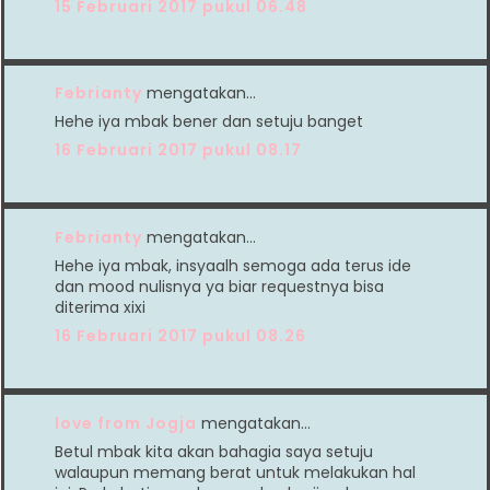
15 Februari 2017 pukul 06.48
Febrianty
mengatakan…
Hehe iya mbak bener dan setuju banget
16 Februari 2017 pukul 08.17
Febrianty
mengatakan…
Hehe iya mbak, insyaalh semoga ada terus ide
dan mood nulisnya ya biar requestnya bisa
diterima xixi
16 Februari 2017 pukul 08.26
love from Jogja
mengatakan…
Betul mbak kita akan bahagia saya setuju
walaupun memang berat untuk melakukan hal