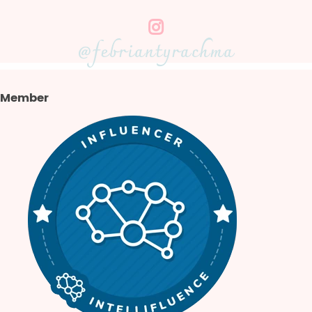
@febriantyrachma
Member