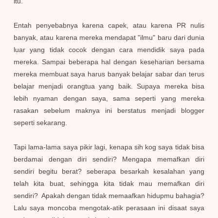
itu.
Entah penyebabnya karena
capek,
atau karena PR nulis
banyak, atau karena mereka mendapat "ilmu" baru dari dunia
luar yang tidak cocok dengan cara
mendidik saya pada
mereka
.
Sampai beberapa hal
dengan keseharian bersama
mereka
membuat saya harus
banyak belajar sab
ar dan terus
belajar men
jadi orangtua yang baik
. Supaya mereka bisa
lebih nyaman dengan saya
,
s
ama seperti yang mereka
rasakan sebelum
maknya ini berstatus menjadi
blogger
s
eperti sek
arang.
Tapi lama-lama saya pikir lagi, kenapa sih kog saya tidak bisa
berdamai dengan diri sendiri? Mengapa memafkan diri
sendiri begitu berat? seberapa besarkah kesalahan yang
telah kita buat, sehingga kita tidak mau memafkan diri
sendiri? Apakah dengan tidak memaafkan hidupmu bahagia?
Lalu saya moncoba mengotak-atik perasaan ini disaat saya