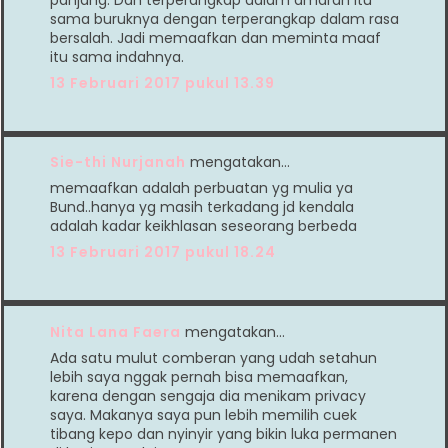
sama buruknya dengan terperangkap dalam rasa
bersalah. Jadi memaafkan dan meminta maaf
itu sama indahnya.
13 Februari 2017 pukul 13.39
Sie-thi Nurjanah
mengatakan…
memaafkan adalah perbuatan yg mulia ya
Bund..hanya yg masih terkadang jd kendala
adalah kadar keikhlasan seseorang berbeda
13 Februari 2017 pukul 18.24
Nita Lana Faera
mengatakan…
Ada satu mulut comberan yang udah setahun
lebih saya nggak pernah bisa memaafkan,
karena dengan sengaja dia menikam privacy
saya. Makanya saya pun lebih memilih cuek
tibang kepo dan nyinyir yang bikin luka permanen