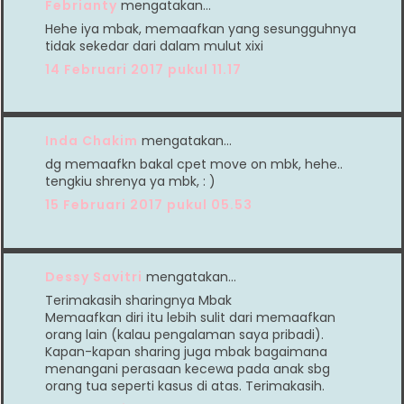
Febrianty
mengatakan…
Hehe iya mbak, memaafkan yang sesungguhnya
tidak sekedar dari dalam mulut xixi
14 Februari 2017 pukul 11.17
Inda Chakim
mengatakan…
dg memaafkn bakal cpet move on mbk, hehe..
tengkiu shrenya ya mbk, : )
15 Februari 2017 pukul 05.53
Dessy Savitri
mengatakan…
Terimakasih sharingnya Mbak
Memaafkan diri itu lebih sulit dari memaafkan
orang lain (kalau pengalaman saya pribadi).
Kapan-kapan sharing juga mbak bagaimana
menangani perasaan kecewa pada anak sbg
orang tua seperti kasus di atas. Terimakasih.