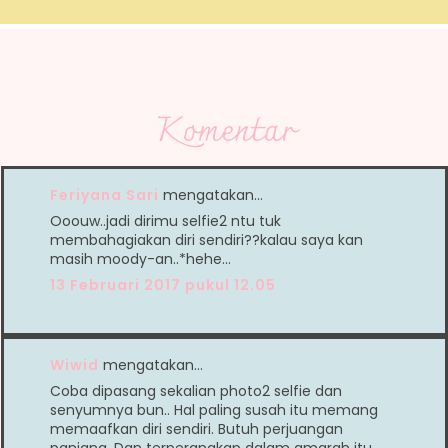
Komentar
Feriyana Sari
mengatakan…
Ooouw..jadi dirimu selfie2 ntu tuk
membahagiakan diri sendiri??kalau saya kan
masih moody-an..*hehe...
13 Februari 2017 pukul 12.05
Wiwid
mengatakan…
Coba dipasang sekalian photo2 selfie dan
senyumnya bun.. Hal paling susah itu memang
memaafkan diri sendiri. Butuh perjuangan
panjang. Dan terperangkap dalam amarah itu