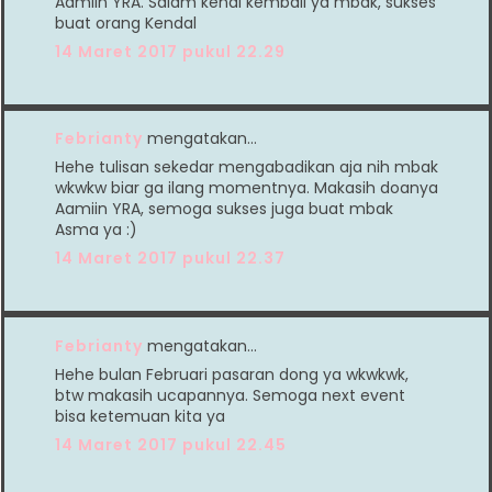
Aamiin YRA. Salam kenal kembali ya mbak, sukses
buat orang Kendal
14 Maret 2017 pukul 22.29
Febrianty
mengatakan…
Hehe tulisan sekedar mengabadikan aja nih mbak
wkwkw biar ga ilang momentnya. Makasih doanya
Aamiin YRA, semoga sukses juga buat mbak
Asma ya :)
14 Maret 2017 pukul 22.37
Febrianty
mengatakan…
Hehe bulan Februari pasaran dong ya wkwkwk,
btw makasih ucapannya. Semoga next event
bisa ketemuan kita ya
14 Maret 2017 pukul 22.45