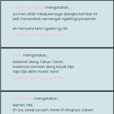
Yanto cungkup
mengatakan…
ya met ultah mbak,semoga diangka kembar ini
jadi menambah semangat ngeblognya.aamiin
eh ternyata kera ngalam jg nih
8 Maret 2017 pukul 01.18
DIJA
mengatakan…
Selamat Ulang Tahun Tante..
bulannya samaan dong kayak Dija
tapi Dija akhir maret nanti
9 Maret 2017 pukul 13.00
Febrianty
mengatakan…
Aamiin YRA
Eh iya, sasaji ya sam. Keren ih blognya, sukses