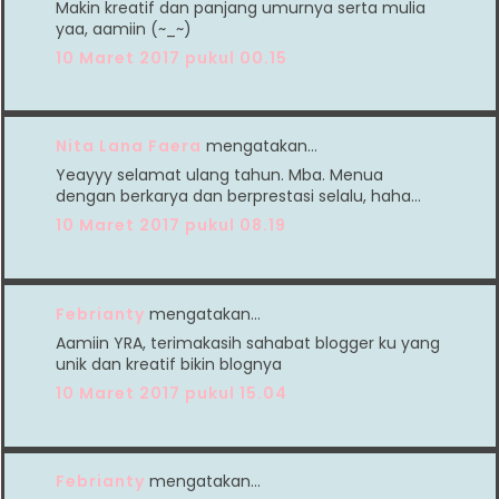
Makin kreatif dan panjang umurnya serta mulia
yaa, aamiin (~_~)
10 Maret 2017 pukul 00.15
Nita Lana Faera
mengatakan…
Yeayyy selamat ulang tahun. Mba. Menua
dengan berkarya dan berprestasi selalu, haha...
10 Maret 2017 pukul 08.19
Febrianty
mengatakan…
Aamiin YRA, terimakasih sahabat blogger ku yang
unik dan kreatif bikin blognya
10 Maret 2017 pukul 15.04
Febrianty
mengatakan…