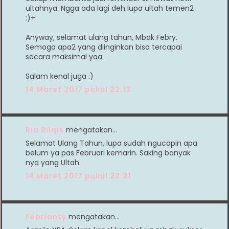
ultahnya. Ngga ada lagi deh lupa ultah temen2
:)+
Anyway, selamat ulang tahun, Mbak Febry.
Semoga apa2 yang diinginkan bisa tercapai
secara maksimal yaa.
Salam kenal juga :)
14 Maret 2017 pukul 22.13
Ria Bilqis
mengatakan…
Selamat Ulang Tahun, lupa sudah ngucapin apa
belum ya pas Februari kemarin. Saking banyak
nya yang Ultah.
14 Maret 2017 pukul 22.21
Febrianty
mengatakan…