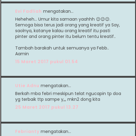
Evi Fadliah
mengatakan…
Heheheh... Umur kita samaan yaahhh 😉😉😉.
Semoga bisa terus jadi orang yang kreatif ya Say,
saolnya, katanye kalau orang kreatif itu pasti
pinter and orang pinter itu belum tentu kreatif..
Tambah barakah untuk semuanya ya Febb..
Aamin
15 Maret 2017 pukul 01.54
Utie Adnu
mengatakan…
Berkah mba febri meskipun telat ngucapin tp doa
yg terbaik ttp sampe y,,, mkn2 dong kita
25 Maret 2017 pukul 13.27
Febrianty
mengatakan…