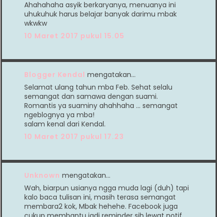
Ahahahaha asyik berkaryanya, menuanya ini
uhukuhuk harus belajar banyak darimu mbak
wkwkw
10 Maret 2017 pukul 15.05
Blogger Kendal
mengatakan…
Selamat ulang tahun mba Feb. Sehat selalu
semangat dan samawa dengan suami.
Romantis ya suaminy ahahhaha ... semangat
ngeblognya ya mba!
salam kenal dari Kendal.
10 Maret 2017 pukul 17.23
Unknown
mengatakan…
Wah, biarpun usianya ngga muda lagi (duh) tapi
kalo baca tulisan ini, masih terasa semangat
membara2 kok, Mbak hehehe. Facebook juga
cukup membantu jadi reminder sih lewat notif