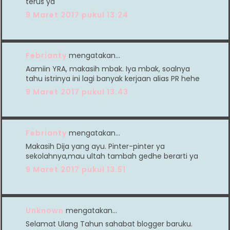
terus ya
9 Maret 2017 pukul 13.24
Febrianty
mengatakan…
Aamiin YRA, makasih mbak. Iya mbak, soalnya
tahu istrinya ini lagi banyak kerjaan alias PR hehe
9 Maret 2017 pukul 13.43
Febrianty
mengatakan…
Makasih Dija yang ayu. Pinter-pinter ya
sekolahnya,mau ultah tambah gedhe berarti ya
9 Maret 2017 pukul 13.51
Unknown
mengatakan…
Selamat Ulang Tahun sahabat blogger baruku.