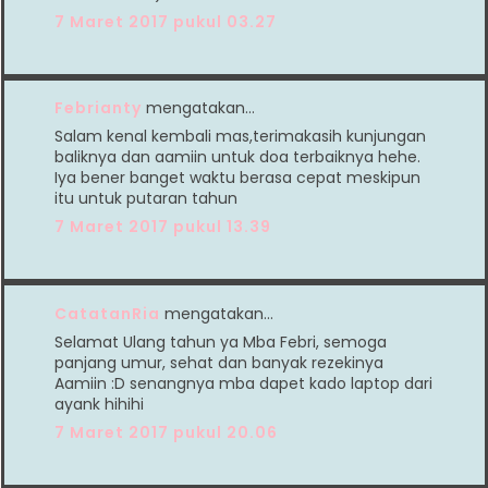
7 Maret 2017 pukul 03.27
Febrianty
mengatakan…
Salam kenal kembali mas,terimakasih kunjungan
baliknya dan aamiin untuk doa terbaiknya hehe.
Iya bener banget waktu berasa cepat meskipun
itu untuk putaran tahun
7 Maret 2017 pukul 13.39
CatatanRia
mengatakan…
Selamat Ulang tahun ya Mba Febri, semoga
panjang umur, sehat dan banyak rezekinya
Aamiin :D senangnya mba dapet kado laptop dari
ayank hihihi
7 Maret 2017 pukul 20.06