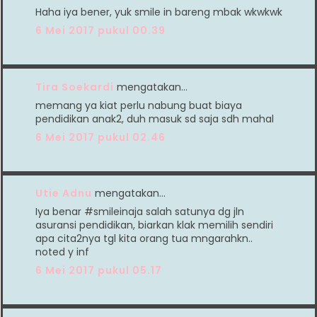
Haha iya bener, yuk smile in bareng mbak wkwkwk
6 Mei 2017 pukul 00.39
Tira Soekardi
mengatakan…
memang ya kiat perlu nabung buat biaya
pendidikan anak2, duh masuk sd saja sdh mahal
6 Mei 2017 pukul 02.46
Utie Adnu
mengatakan…
Iya benar #smileinaja salah satunya dg jln
asuransi pendidikan, biarkan klak memilih sendiri
apa cita2nya tgl kita orang tua mngarahkn..
noted y inf
6 Mei 2017 pukul 05.17