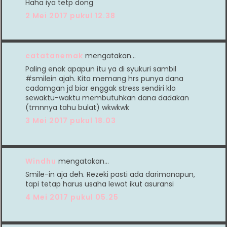
Haha iya tetp dong
2 Mei 2017 pukul 12.38
catatanemak
mengatakan…
Paling enak apapun itu ya di syukuri sambil
#smilein ajah. Kita memang hrs punya dana
cadamgan jd biar enggak stress sendiri klo
sewaktu-waktu membutuhkan dana dadakan
(tmnnya tahu bulat) wkwkwk
3 Mei 2017 pukul 18.03
Windhu
mengatakan…
Smile-in aja deh. Rezeki pasti ada darimanapun,
tapi tetap harus usaha lewat ikut asuransi
4 Mei 2017 pukul 05.25