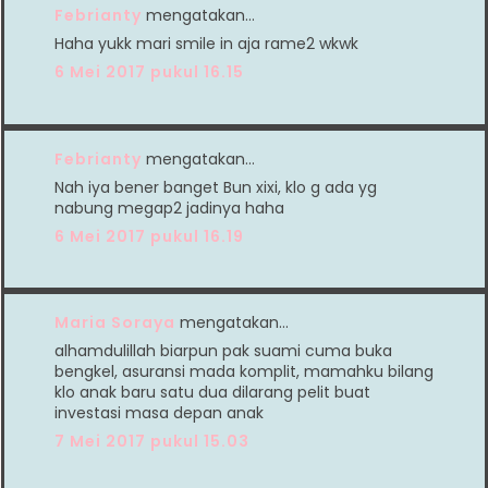
Febrianty
mengatakan…
Haha yukk mari smile in aja rame2 wkwk
6 Mei 2017 pukul 16.15
Febrianty
mengatakan…
Nah iya bener banget Bun xixi, klo g ada yg
nabung megap2 jadinya haha
6 Mei 2017 pukul 16.19
Maria Soraya
mengatakan…
alhamdulillah biarpun pak suami cuma buka
bengkel, asuransi mada komplit, mamahku bilang
klo anak baru satu dua dilarang pelit buat
investasi masa depan anak
7 Mei 2017 pukul 15.03