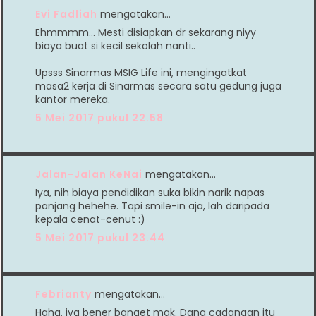
Evi Fadliah
mengatakan…
Ehmmmm... Mesti disiapkan dr sekarang niyy
biaya buat si kecil sekolah nanti..
Upsss Sinarmas MSIG Life ini, mengingatkat
masa2 kerja di Sinarmas secara satu gedung juga
kantor mereka.
5 Mei 2017 pukul 22.58
Jalan-Jalan KeNai
mengatakan…
Iya, nih biaya pendidikan suka bikin narik napas
panjang hehehe. Tapi smile-in aja, lah daripada
kepala cenat-cenut :)
5 Mei 2017 pukul 23.44
Febrianty
mengatakan…
Haha, iya bener banget mak. Dana cadangan itu