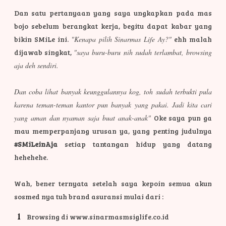
Dan satu pertanyaan yang saya ungkapkan pada mas
bojo sebelum berangkat kerja, begitu dapat kabar yang
bikin SMiLe ini.
"Kenapa pilih Sinarmas Life Ay?"
ehh malah
dijawab singkat,
"saya buru-buru nih sudah terlambat, browsing
aja deh sendiri.
Dan coba lihat banyak keunggulannya kog, toh sudah terbukti pula
karena teman-teman kantor pun banyak yang pakai. Jadi kita cari
yang aman dan nyaman saja buat anak-anak"
Oke saya pun ga
mau memperpanjang urusan ya, yang penting judulnya
#SMiLeinAja
setiap tantangan hidup yang datang
hehehehe.
Wah, bener ternyata setelah saya kepoin semua akun
sosmed nya tuh brand asuransi mulai dari :
Browsing di www.sinarmasmsiglife.co.id