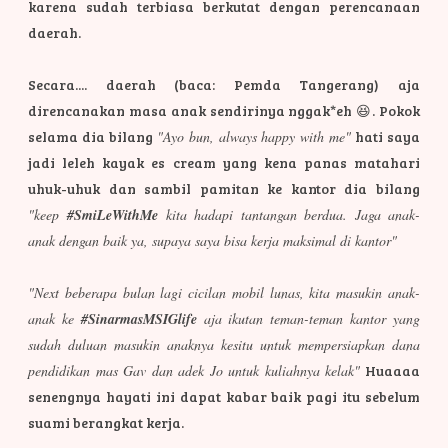
karena sudah terbiasa berkutat dengan perencanaan
daerah.
Secara.... daerah (baca: Pemda Tangerang) aja
direncanakan masa anak sendirinya nggak*eh 😆. Pokok
selama dia bilang
"Ayo bun, always happy with me"
hati saya
jadi leleh kayak es cream yang kena panas matahari
uhuk-uhuk dan sambil pamitan ke kantor dia bilang
"keep
#SmiLeWithMe
kita hadapi tantangan berdua. Jaga anak-
anak dengan baik ya, supaya saya bisa kerja maksimal di kantor"
"Next beberapa bulan lagi cicilan mobil lunas, kita masukin anak-
anak ke
#SinarmasMSIGlife
aja ikutan teman-teman kantor yang
sudah duluan masukin anaknya kesitu untuk mempersiapkan dana
pendidikan mas Gav dan adek Jo untuk kuliahnya kelak"
Huaaaa
senengnya hayati ini dapat kabar baik pagi itu sebelum
suami berangkat kerja.