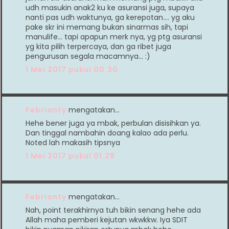
udh masukin anak2 ku ke asuransi juga, supaya
nanti pas udh waktunya, ga kerepotan.... yg aku
pake skr ini memang bukan sinarmas sih, tapi
manulife... tapi apapun merk nya, yg ptg asuransi
yg kita pilih terpercaya, dan ga ribet juga
pengurusan segala macamnya... :)
1 Mei 2017 pukul 00.30
Febrianty
mengatakan…
Hehe bener juga ya mbak, perbulan disisihkan ya.
Dan tinggal nambahin doang kalao ada perlu.
Noted lah makasih tipsnya
1 Mei 2017 pukul 01.28
Febrianty
mengatakan…
Nah, point terakhirnya tuh bikin senang hehe ada
Allah maha pemberi kejutan wkwkkw. Iya SDIT