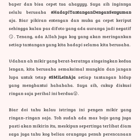
baper dan bisa cepet tua ahayyyy. Saya sih inginnya
selalu berusaha
#HadapiTantanganDenganSenyuman
aja. Biar pikiran entengan dan muka ga cepet keriput
sehingga kalau pas difoto yang ada auranya jadi negatif
😏. Tenang, ada Allah juga kog yang akan meringankan
setiap tantangan yang kita hadapi selama kita berusaha.
Udahan ah mikir yang berat-beratnya singsingkan kedua
lengan, kita berusaha semaksimal mungkin dan jangan
lupa untuk tetap
#SMiLeinAja
setiap tantangan hidup
yang menghantui hahahaha. Saya sih, cukup diskusi
ringan saja perihal ini berdua😜.
Biar doi tahu kalau istrinya ini pengen mikir yang
ringan-ringan saja. Toh sudah ada mas bojo yang juga
pasti akan mikirin itu, meskipun sepertinya terlihat diam
saya juga tahu kog beliau orangnya penuh perencanaan