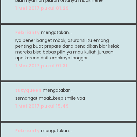
bikin nyaman pikiran ortunya mbak hehe
1 Mei 2017 pukul 01.29
Febrianty
mengatakan…
Iya bener banget mbak, asuransi itu emang
penting buat prepare dana pendidikan biar kelak
mereka bisa bebas pilih ya mau kuliah jurusan
apa karena duit emaknya longgar
1 Mei 2017 pukul 01.31
tutyqueen
mengatakan…
semangat maak..keep smile yaa
1 Mei 2017 pukul 15.49
Febrianty
mengatakan…