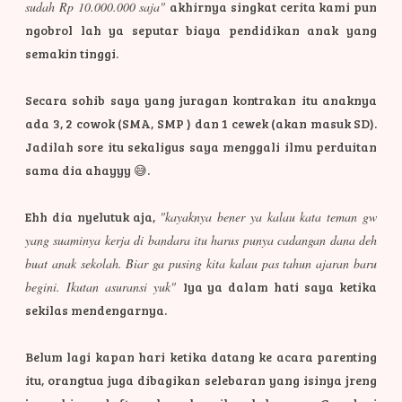
sudah Rp 10.000.000 saja"
akhirnya singkat cerita kami pun
ngobrol lah ya seputar biaya pendidikan anak yang
semakin tinggi.
Secara sohib saya yang juragan kontrakan itu anaknya
ada 3, 2 cowok (SMA, SMP ) dan 1 cewek (akan masuk SD).
Jadilah sore itu sekaligus saya menggali ilmu perduitan
sama dia ahayyy 😅.
Ehh dia nyelutuk aja,
"kayaknya bener ya kalau kata teman gw
yang suaminya kerja di bandara itu harus punya cadangan dana deh
buat anak sekolah. Biar ga pusing kita kalau pas tahun ajaran baru
begini. Ikutan asuransi yuk"
Iya ya dalam hati saya ketika
sekilas mendengarnya.
Belum lagi kapan hari ketika datang ke acara parenting
itu, orangtua juga dibagikan selebaran yang isinya jreng