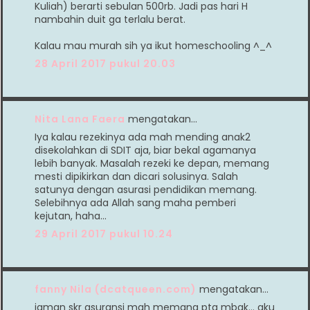
Kuliah) berarti sebulan 500rb. Jadi pas hari H
nambahin duit ga terlalu berat.
Kalau mau murah sih ya ikut homeschooling ^_^
28 April 2017 pukul 20.03
Nita Lana Faera
mengatakan…
Iya kalau rezekinya ada mah mending anak2
disekolahkan di SDIT aja, biar bekal agamanya
lebih banyak. Masalah rezeki ke depan, memang
mesti dipikirkan dan dicari solusinya. Salah
satunya dengan asurasi pendidikan memang.
Selebihnya ada Allah sang maha pemberi
kejutan, haha...
29 April 2017 pukul 10.24
fanny Nila (dcatqueen.com)
mengatakan…
jaman skr asuransi mah memang ptg mbak... aku