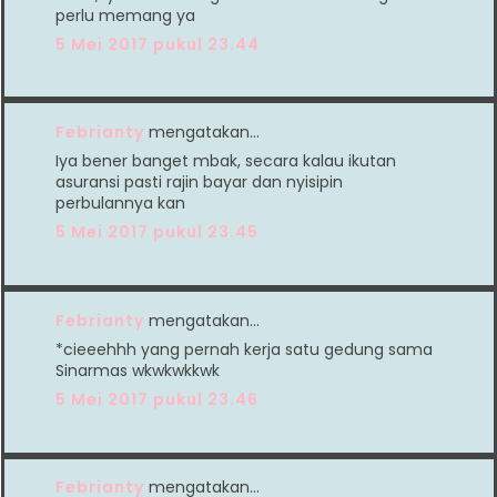
perlu memang ya
5 Mei 2017 pukul 23.44
Febrianty
mengatakan…
Iya bener banget mbak, secara kalau ikutan
asuransi pasti rajin bayar dan nyisipin
perbulannya kan
5 Mei 2017 pukul 23.45
Febrianty
mengatakan…
*cieeehhh yang pernah kerja satu gedung sama
Sinarmas wkwkwkkwk
5 Mei 2017 pukul 23.46
Febrianty
mengatakan…