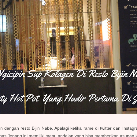
dengan resto Bijin Nabe. Apalagi ketika rame di twitter dan Insta
s Jepang ini memiliki menu andalan yang bisa memberikan asupan kol