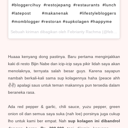
#bloggercihuy #restojepang #restaurants #lunch
#latepost #makanenak #lifestylebloggers
#momblogger #restoran #supkolagen #happyme
Sebuah kiriman dibagikan oleh Febrianty Rachma (@febriantyrachma) pada
Huaaa kenyang dong pastinya. Baru pertama menginjakkan
kaki di resto Bijin Nabe dan icip-icip saya pikir lidah saya akan
menolaknya, ternyata salah besar guys. Karena sayapun
nambah berkali-kali sama sup kolagennya haha (peace ahh
✌✌) apalagi saus untuk teman makannya pun tersedia dalam
beraneka rasa.
Ada red pepper & garlic, chili sauce, yuzu pepper, green
onion oil dan semua saya suka (nah loe) porsinya juga cukup
lho untuk kami ber empat. Nah
sup kolagen ini dibandrol