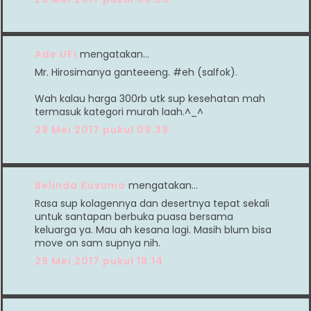
Ade UFi
mengatakan…
Mr. Hirosimanya ganteeeng. #eh (salfok).
Wah kalau harga 300rb utk sup kesehatan mah
termasuk kategori murah laah.^_^
29 Mei 2017 pukul 09.39
Belinda Kusumo
mengatakan…
Rasa sup kolagennya dan desertnya tepat sekali
untuk santapan berbuka puasa bersama
keluarga ya. Mau ah kesana lagi. Masih blum bisa
move on sam supnya nih.
29 Mei 2017 pukul 18.14