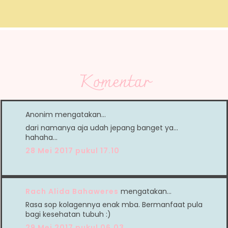
Komentar
Anonim mengatakan…
dari namanya aja udah jepang banget ya...
hahaha...
28 Mei 2017 pukul 17.10
Rach Alida Bahaweres
mengatakan…
Rasa sop kolagennya enak mba. Bermanfaat pula
bagi kesehatan tubuh :)
29 Mei 2017 pukul 06.03