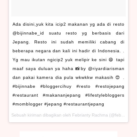
Ada disini,yuk kita icip2 makanan yg ada di resto
@bijinnabe_id suatu resto yg berbasis dari
Jepang. Resto ini sudah memiliki cabang di
beberapa negara dan kali ini hadir di Indonesia. .
Yg mau ikutan ngicip2 yuk melipir ke sini 😄 tapi
maaf saya duluan ya haha 📸by @riyardiarisman
dan pakai kamera dia pula wkwkkw makasih 😍 .
#bijinnabe #bloggercihuy #resto #restojepang
#restaurant #makananjepang #lifestylebloggers
#momblogger #jepang #restaurantjepang
Sebuah kiriman dibagikan oleh Febrianty Rachma (@febriantyrachma) pada