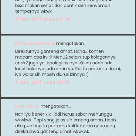
bisa makan sehat dan cantik deh senyaman
tempatnya wkwk
31 Mei 2017 pukul 01.14
Nita Lana Faera
mengatakan…
Direkturnya ganteng amat. Haha... komen
macam apa ini :P Menu2 selain sup kolagennya
enak2 juga ya, apalagi es nya. Kalau udah ada
label halalnya jadi aman ya. Resto pertama di sini,
iya wajar sih masih diurus izinnya :)
7 Juni 2017 pukul 21.19
Febrianty
mengatakan…
Nah iya bener xixi, jadi harus sabar menunggu
wkwkwk. Tapi yang jelas sih emang aman. Hooh
aku pun begitu pertama kali ketemu ngomong
direkturnya ganteng amat wkwkwk