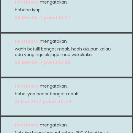
Febrianty
mengatakan…
Hehehe iyap
29 Mei 2017 pukul 18.27
Febrianty
mengatakan…
wahh betulll banget mbak, hooh akupun kalau
ada yang ngajak juga mau wakakaka
29 Mei 2017 pukul 18.28
Febrianty
mengatakan…
haha iyap bener banget mbak
31 Mei 2017 pukul 00.54
Febrianty
mengatakan…
Nah, iya bener banget mbak. 300 K bagi ber 4