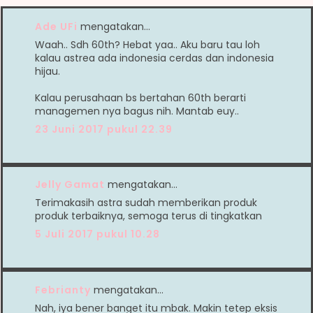
Ade UFi
mengatakan…
Waah.. Sdh 60th? Hebat yaa.. Aku baru tau loh
kalau astrea ada indonesia cerdas dan indonesia
hijau.
Kalau perusahaan bs bertahan 60th berarti
managemen nya bagus nih. Mantab euy..
23 Juni 2017 pukul 22.39
Jelly Gamat
mengatakan…
Terimakasih astra sudah memberikan produk
produk terbaiknya, semoga terus di tingkatkan
5 Juli 2017 pukul 10.28
Febrianty
mengatakan…
Nah, iya bener banget itu mbak. Makin tetep eksis