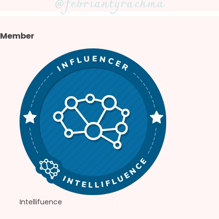
@febriantyrachma
Member
Intellifuence