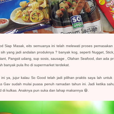
od Siap Masak, eits semuanya ini telah melewati proses pemasakan 
 sih yang jadi andalan produknya ? banyak kog, seperti Nugget, Stic
tant, Pangsit udang, sup sosis, sausage , Olahan Seafood, dan ada pr
dah banyak pula lho di supermarket terdekat.
 ini ya, jujur kalau So Good telah jadi pilihan praktis saya lah un
s Gav sudah mulai puasa penuh ramadan tahun ini. Jadi ketika sahu
d di kulkas. Anaknya pun suka dan lahap makannya 😆.