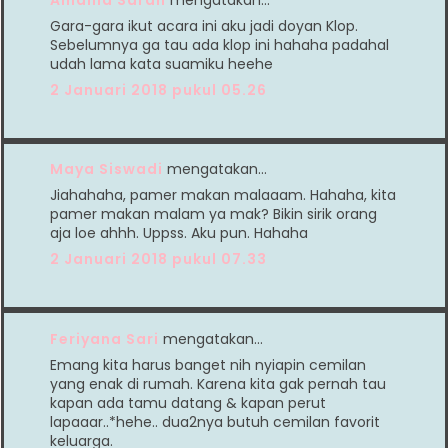
Gara-gara ikut acara ini aku jadi doyan Klop.
Sebelumnya ga tau ada klop ini hahaha padahal
udah lama kata suamiku heehe
2 Januari 2018 pukul 05.26
Maya Siswadi
mengatakan…
Jiahahaha, pamer makan malaaam. Hahaha, kita
pamer makan malam ya mak? Bikin sirik orang
aja loe ahhh. Uppss. Aku pun. Hahaha
2 Januari 2018 pukul 07.33
Feriyana Sari
mengatakan…
Emang kita harus banget nih nyiapin cemilan
yang enak di rumah. Karena kita gak pernah tau
kapan ada tamu datang & kapan perut
lapaaar..*hehe.. dua2nya butuh cemilan favorit
keluarga.