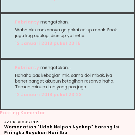
Febrianty
mengatakan…
Wahh aku makannya ga pakai celup mbak. Enak
juga kog apalagi dicelup ya hehe.
12 Januari 2018 pukul 23.15
Febrianty
mengatakan…
Hahaha pas kebagian mic sama doi mbak, iya
bener banget akupun ketagihan rasanya haha.
Temen minum teh yang pas juga
12 Januari 2018 pukul 23.23
Posting Komentar
Womanation "Udah Nelpon Nyokap" bareng Isi
Piringku Rayakan Hari Ibu