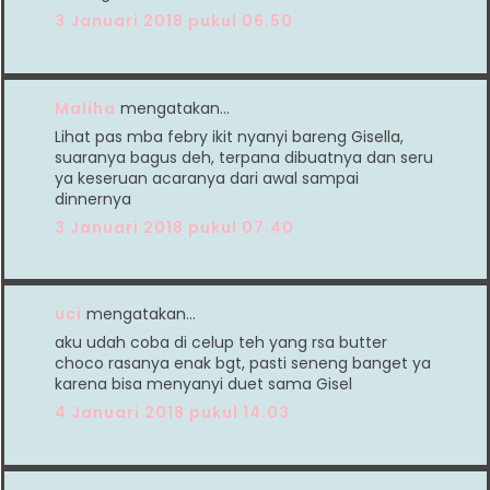
3 Januari 2018 pukul 06.50
Maliha
mengatakan…
Lihat pas mba febry ikit nyanyi bareng Gisella,
suaranya bagus deh, terpana dibuatnya dan seru
ya keseruan acaranya dari awal sampai
dinnernya
3 Januari 2018 pukul 07.40
uci
mengatakan…
aku udah coba di celup teh yang rsa butter
choco rasanya enak bgt, pasti seneng banget ya
karena bisa menyanyi duet sama Gisel
4 Januari 2018 pukul 14.03