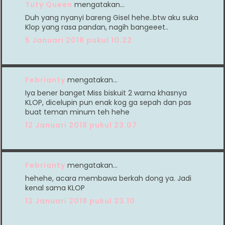
Tuty Queen
mengatakan…
Duh yang nyanyi bareng Gisel hehe..btw aku suka
Klop yang rasa pandan, nagih bangeeet..
5 Januari 2018 pukul 10.22
Febrianty
mengatakan…
Iya bener banget Miss biskuit 2 warna khasnya
KLOP, dicelupin pun enak kog ga sepah dan pas
buat teman minum teh hehe
12 Januari 2018 pukul 23.07
Febrianty
mengatakan…
hehehe, acara membawa berkah dong ya. Jadi
kenal sama KLOP
12 Januari 2018 pukul 23.10