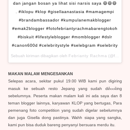
dan jangan bosan ya lihat sisi narsis saya 😄😄😄
. #iklopu #klop #gisellaanastasia #mamagempi
#brandambassador #kumpulanemakblogger
#emak2blogger #fotofebriantyrachmabarengtokoh
#biskuit #lifestyleblogger #momblogger #dslr
#canon600d #celebritystyle #selebgram #selebrity
Sebuah kiriman dibagikan oleh
Febrianty Rachma
(@febriantyrachma) pada
MAKAN MALAM MENGESANKAN
Selepas acara, sekitar pukul 19.00 WIB kami pun digiring
book
masuk ke sebuah resto Jepang yang sudah di
ing
sebelumnya. Peserta makan malam kali ini ada saya dan 8
teman blogger lainnya, karyawan KLOP yang bertugas, Para
pemenang foto competition yang sudah digelar sebelumnya
dan juga Gisella dong pastinya. Wahh siapa yang sangka,
kami pun bisa duduk bareng penyanyi bersuara merdu itu.