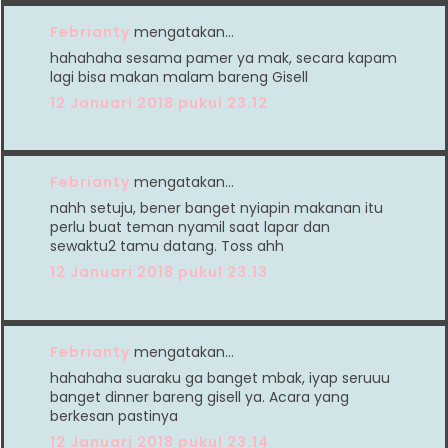
Febrianty
mengatakan…
hahahaha sesama pamer ya mak, secara kapam
lagi bisa makan malam bareng Gisell
12 Januari 2018 pukul 23.12
Febrianty
mengatakan…
nahh setuju, bener banget nyiapin makanan itu
perlu buat teman nyamil saat lapar dan
sewaktu2 tamu datang. Toss ahh
12 Januari 2018 pukul 23.13
Febrianty
mengatakan…
hahahaha suaraku ga banget mbak, iyap seruuu
banget dinner bareng gisell ya. Acara yang
berkesan pastinya
12 Januari 2018 pukul 23.14