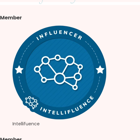
Member
Intellifuence
Member