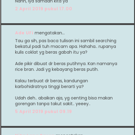
Nahh, iya samaan kita ya
2 April 2019 pukul 17.00
Ade UFi
mengatakan…
Tau ga sih, pas baca tulisan ini sambil searching
bekatul padi tuh macam apa. Hahaha.. rupanya
kulis coklat yg beras gabah itu ya?
Ade pikir dibuat dr beras putihnya. Kan namanya
rice bran. Jadi yg kebayang beras putih.
Kalau terbuat dr beras, kandungan
karbohidratnya tinggi berarti ya?
Udah deh.. abaikan aja, yg oenting bisa makan
gorengan tanpa takut sakit.. yeeey..
5 April 2019 pukul 09.19