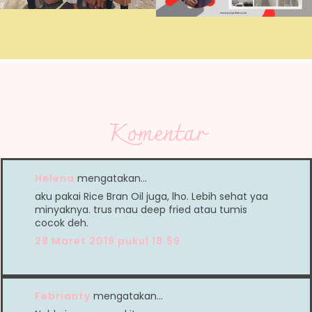
Komentar
Helena
mengatakan…
aku pakai Rice Bran Oil juga, lho. Lebih sehat yaa
minyaknya. trus mau deep fried atau tumis
cocok deh.
28 Maret 2019 pukul 18.59
Febrianty
mengatakan…