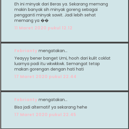
Eh ini minyak dari Beras ya. Sekarang memang
makin banyak sih minyak goreng sebagai
pengganti minyak sawit. Jadi lebih sehat
memang ya ��
11 Maret 2020 pukul 12.12
Febrianty
mengatakan…
Yeayyy bener banget Umi, hooh dari kulit coklat
luarnya padi itu wkwkkwk. Semangat tetap
makan gorengan dengan hati hati
17 Maret 2020 pukul 22.44
Febrianty
mengatakan…
Bisa jadi alternatif ya sekarang hehe
17 Maret 2020 pukul 22.45