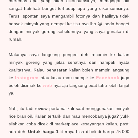
meremas apa yang akan dikonsumsinya, mengingat dia
sangat hati-hati banget terhadap apa yang dikonsumsinya.
Terus, spontan saya mengambil fotonya dan hasilnya tidak
banyak minyak yang nempel ke tisu nya lho 😍 beda banget
dengan minyak goreng sebelumnya yang saya gunakan di
rumah.
Makanya saya langsung pengen deh recomin ke kalian
minyak goreng yang jelas sehatnya dan nampak nyata
kualitasnya. Kalau penasaran kalian boleh mampir langsung
ke
Instagram
atau kalau mau mampir ke
Facebook
juga
boleh disimak ke
web
nya aja langsung buat tahu lebih lanjut
ya.
Nah, itu tadi review pertama kali saat menggunakan minyak
rice bran oil. Kalian tertarik dan mau mencobanya juga? yukk
silahkan coba dicek di marketplace kesayangan kalian, pasti
ada deh.
Untuk harga 1
liternya bisa dibeli di harga 75.000