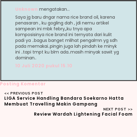
Unknown
mengatakan…
Saya jg baru dngar nama rice brand oil, karena
penasaran , ku gogling dah , jdi nemu artikel
sampean ini mbk febry,,ku tnya apa
komposisinya rice brand ini ternyata dari kulit
padi ya ..bagus banget mlihat pengalmn yg sdh
pada memakai..pingin juga lah pindah ke minyk
ini ..tapi tmpt ku blm ada..masih minyak sawit yg
dominan..
10 Juli 2020 pukul 15.10
Posting Komentar
LIGA Service Handling Bandara Soekarno Hatta
Membuat Travelling Makin Gampang
Review Wardah Lightening Facial Foam