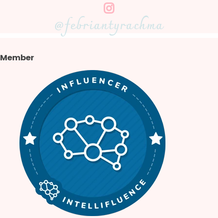
@febriantyrachma
Member