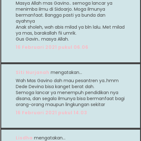
Masya Allah mas Gavino.. semoga lancar ya
menimba ilmu di Sidoarjo. Moga ilmunya
bermanfaat. Bangga pasti ya bunda dan
ayahnya
Anak sholeh, wah abis milad ya bln lalu. Met milad
ya mas, barakallah fii umrik.
Gus Gavin.. masya Allah.
16 Februari 2021 pukul 06.06
Siti Nurjanah
mengatakan…
Wah Mas Gavino dah mau pesantren ya..hmm
Dede Devina bisa kanget berat dah.
Semoga lancar ya menempuh pendidikan nya
disana, dan segala ilmunya bisa bermanfaat bagi
orang-orang maupun lingkungan sekitar
16 Februari 2021 pukul 14.03
Lisdha
mengatakan…