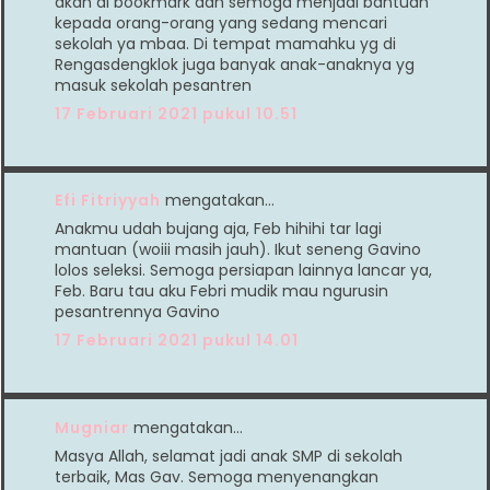
akan di bookmark dan semoga menjadi bantuan
kepada orang-orang yang sedang mencari
sekolah ya mbaa. Di tempat mamahku yg di
Rengasdengklok juga banyak anak-anaknya yg
masuk sekolah pesantren
17 Februari 2021 pukul 10.51
Efi Fitriyyah
mengatakan…
Anakmu udah bujang aja, Feb hihihi tar lagi
mantuan (woiii masih jauh). Ikut seneng Gavino
lolos seleksi. Semoga persiapan lainnya lancar ya,
Feb. Baru tau aku Febri mudik mau ngurusin
pesantrennya Gavino
17 Februari 2021 pukul 14.01
Mugniar
mengatakan…
Masya Allah, selamat jadi anak SMP di sekolah
terbaik, Mas Gav. Semoga menyenangkan