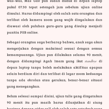
was-was, Mas Gav pun sudah duduk di depan laptop
pukul 07.30 tepat setengah jam sebelum ujian online
dimulai. Harus didampingi oleh salah satu orangtua dan
terlihat oleh kamera zoom yang wajib dinyalakan dan
diawasi oleh puluhan guru-guru yang disulap menjadi
panitia PSB online.
Sebagai orangtua saya berharap bahwa, anak saya akan
mengerjakan dengan maksimal sesuai dengan semua
kemampuannya. Ujian pun dilakukan selama 90 menit,
dengan didampingi Ayah Imam yang ikut
standbye
di
depan laptop tanpa boleh melakukan aktifitas apapun
selain berdiam diri dan terlihat di layar zoom keduanya
tanpa ada obrolan atau gerakan, benar-benar situasi
yang menegangkan.
Belum selesai sampai disini, ujian tulis yang dinyatakan
90 menit itu pun masih harus dilanjutkan di siang
harinya dengan video call oleh salah satu ustadzah yang