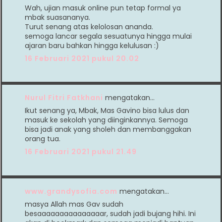
Wah, ujian masuk online pun tetap formal ya
mbak suasananya.
Turut senang atas kelolosan ananda.
semoga lancar segala sesuatunya hingga mulai
ajaran baru bahkan hingga kelulusan :)
16 Februari 2021 pukul 20.02
Nurul Fitri Fatkhani
mengatakan…
Ikut senang ya, Mbak, Mas Gavino bisa lulus dan
masuk ke sekolah yang diinginkannya. Semoga
bisa jadi anak yang sholeh dan membanggakan
orang tua.
16 Februari 2021 pukul 21.49
www.grandysofia.com
mengatakan…
masya Allah mas Gav sudah
besaaaaaaaaaaaaaaar, sudah jadi bujang hihi. Ini