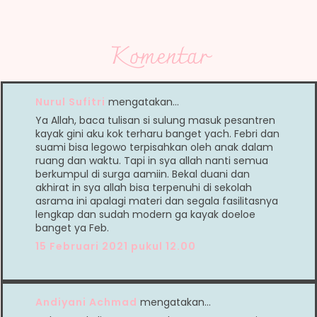
Komentar
Nurul Sufitri
mengatakan…
Ya Allah, baca tulisan si sulung masuk pesantren
kayak gini aku kok terharu banget yach. Febri dan
suami bisa legowo terpisahkan oleh anak dalam
ruang dan waktu. Tapi in sya allah nanti semua
berkumpul di surga aamiin. Bekal duani dan
akhirat in sya allah bisa terpenuhi di sekolah
asrama ini apalagi materi dan segala fasilitasnya
lengkap dan sudah modern ga kayak doeloe
banget ya Feb.
15 Februari 2021 pukul 12.00
Andiyani Achmad
mengatakan…