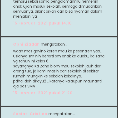
terharu sekali sama pengalamanmu nemenin
anak ujian masuk sekolah, semoga dimudahkan
semuanya, dilancarkan dan bisa nyaman dalam
menjalani ya
15 Februari 2021 pukul 14.10
Ophi Ziadah
mengatakan…
waah mas gavino keren mau ke pesantren yaa...
usianya sm nih berarti sm anak ke duaku, ka zaha
yg tahun ini kelas 6.
sayangnya Ka Zaha blom mau sekolah jauh dari
orang tua, jd kami masih cari sekolah di sekitar
rumah mungkin ke sekolah kakaknya.
pdhal dah dirayu2 ...katanya kalaupun maunanti
aja pas SMA
15 Februari 2021 pukul 21.20
Suciati Cristina
mengatakan…