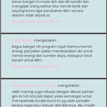
benar banget ini mulai deh dari diri sendiri dan
mengajak orang sekitar kita, hemat listrik dan
sayangi bumi agar perubahan iklim secara
ekstrim tidak terjadi ya
16 April 2022 pukul 20.47
Dewi Rieka
mengatakan…
Bagus banget nih program tujuh harinya hemat
energi, jadi pelan-pelan membiasakan diri untuk
hemat energi dan sumber daya, walaupun kecil
berarti untuk iklim..
16 April 2022 pukul 21.00
www.grandysofia.com
mengatakan…
wiiiih mantap juga mbaaa dengan dibuat perhari
gini ini tuh kita jadi dapet yaaa semangat untuk
memperbaiki kondisi bumi ini yg udah semakin
kerasa ngga karu-karuan deh iklimnya. Aku masih