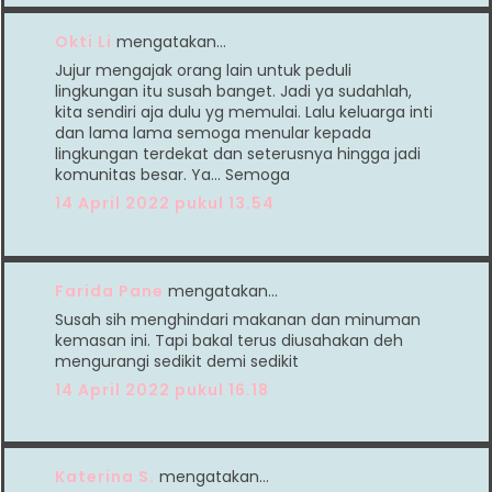
Okti Li
mengatakan…
Jujur mengajak orang lain untuk peduli
lingkungan itu susah banget. Jadi ya sudahlah,
kita sendiri aja dulu yg memulai. Lalu keluarga inti
dan lama lama semoga menular kepada
lingkungan terdekat dan seterusnya hingga jadi
komunitas besar. Ya... Semoga
14 April 2022 pukul 13.54
Farida Pane
mengatakan…
Susah sih menghindari makanan dan minuman
kemasan ini. Tapi bakal terus diusahakan deh
mengurangi sedikit demi sedikit
14 April 2022 pukul 16.18
Katerina S.
mengatakan…