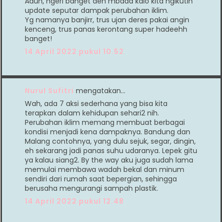
Aduh, ngeri banget deh mbaaa kalo kita ngikutin
update seputar dampak perubahan iklim.
Yg namanya banjirr, trus ujan deres pakai angin
kenceng, trus panas kerontang super hadeehh
banget!
14 April 2022 pukul 10.52
Nurul Sufitri
mengatakan…
Wah, ada 7 aksi sederhana yang bisa kita
terapkan dalam kehidupan sehari2 nih.
Perubahan iklim memang membuat berbagai
kondisi menjadi kena dampaknya. Bandung dan
Malang contohnya, yang dulu sejuk, segar, dingin,
eh sekarang jadi panas suhu udaranya. Lepek gitu
ya kalau siang2. By the way aku juga sudah lama
memulai membawa wadah bekal dan minum
sendiri dari rumah saat bepergian, sehingga
berusaha mengurangi sampah plastik.
14 April 2022 pukul 12.48