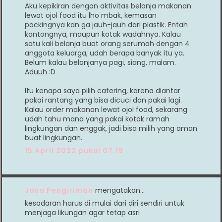
Aku kepikiran dengan aktivitas belanja makanan
lewat ojol food itu lho mbak, kemasan
packingnya kan ga jauh-jauh dari plastik. Entah
kantongnya, maupun kotak wadahnya. Kalau
satu kali belanja buat orang serumah dengan 4
anggota keluarga, udah berapa banyak itu ya.
Belum kalau belanjanya pagi, siang, malam.
Aduuh :D
Itu kenapa saya pilih catering, karena diantar
pakai rantang yang bisa dicuci dan pakai lagi.
Kalau order makanan lewat ojol food, sekarang
udah tahu mana yang pakai kotak ramah
lingkungan dan enggak, jadi bisa milih yang aman
buat lingkungan.
15 April 2022 pukul 07.19
Jasa Pengiriman
mengatakan…
kesadaran harus di mulai dari diri sendiri untuk
menjaga likungan agar tetap asri