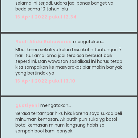
selama ini terjadi, udara jadi panas banget ya
beda sama 10 tahun lalu
16 April 2022 pukul 12.34
Rach Alida Bahaweres
mengatakan…
Mba, keren sekali ya kalau bisa ikutin tantangan 7
hari itu. Lama lama jadi terbiasa berbuat baik
seperti ini. Dan wawasan sosialisasi ini harus tetap
kita sampaikan ke masyarakat biar makin banyak
yang bertindak ya
16 April 2022 pukul 13.10
gustiyeni
mengatakan…
Serasa tertampar hiks hiks karena saya sukaa beli
minuman kemasan. Air putih pun suka yg botol
botol kemasan minum langsung habis so
sampah bool kami banyak.