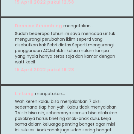
15 April 2022 pukul 12.58
Dennise Sihombing
mengatakan…
Sudah beberapa tahun ini saya mencoba untuk
mengurangi perubahan iklim seperti yang
disebutkan kak Febri diatas.Seperti mengurangi
penggunaan AC,listrik.Ini kalau malam lampu
yang nyala hanya teras saja dan kamar dengan
watt kecil
15 April 2022 pukul 19.28
Lintang
mengatakan…
Wah keren kalau bisa menjalankan 7 aksi
sederhana tiap hari yah. Kalau tidak menyalakan
TV sih bisa nih, sebenernya semua bisa dilakukan
pokoknya harus briefing anak-anak dulu. kerja
sama dalam keluarga penting banget agar misi
ini sukses. Anak-anak juga udah sering banget