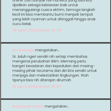
online. Dan banyak hal-hal kecil yang bisa kita
djadikan sebaga kebiasaan baik untuk
menanggulangi cuaca ektrim, Semoga langkah
kecil ini bisa membantu bumi menjadi tempat
yang lebih nyaman untuk ditinggali hingga anak
cucu kelak.
16 April 2022 pukul 16.28
Eni Rahayu
mengatakan…
14. Aduh ngeri sendiri nih setiap membahas
mengenai perubahan iklim. Memang perlu
banget kesadaran dan kepedulian dari masing-
masing pihak terutama dari diri kita sendiri untuk
menjaga dan melestarikan lingkungan. Wah
tipsnya bisa nih diterapin dirumah
16 April 2022 pukul 19.37
Naqiyyah Syam
mengatakan…