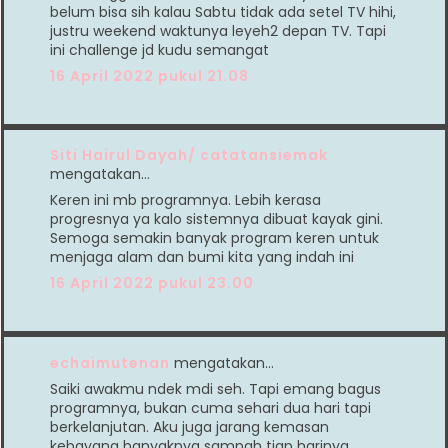
belum bisa sih kalau Sabtu tidak ada setel TV hihi,
justru weekend waktunya leyeh2 depan TV. Tapi
ini challenge jd kudu semangat
16 April 2022 pukul 21.08
Siti Hairul Dayah/ catatansiemak
mengatakan…
Keren ini mb programnya. Lebih kerasa
progresnya ya kalo sistemnya dibuat kayak gini.
Semoga semakin banyak program keren untuk
menjaga alam dan bumi kita yang indah ini
16 April 2022 pukul 23.00
echaimutenan
mengatakan…
Saiki awakmu ndek mdi seh. Tapi emang bagus
programnya, bukan cuma sehari dua hari tapi
berkelanjutan. Aku juga jarang kemasan
kebayang banyaknya sampah tiap harinya