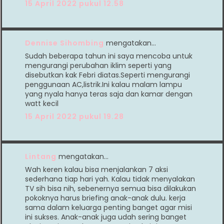
15 April 2022 pukul 12.58
Dennise Sihombing
mengatakan…
Sudah beberapa tahun ini saya mencoba untuk
mengurangi perubahan iklim seperti yang
disebutkan kak Febri diatas.Seperti mengurangi
penggunaan AC,listrik.Ini kalau malam lampu
yang nyala hanya teras saja dan kamar dengan
watt kecil
15 April 2022 pukul 19.28
Lintang
mengatakan…
Wah keren kalau bisa menjalankan 7 aksi
sederhana tiap hari yah. Kalau tidak menyalakan
TV sih bisa nih, sebenernya semua bisa dilakukan
pokoknya harus briefing anak-anak dulu. kerja
sama dalam keluarga penting banget agar misi
ini sukses. Anak-anak juga udah sering banget