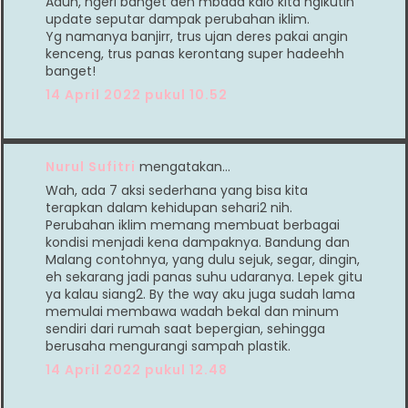
Aduh, ngeri banget deh mbaaa kalo kita ngikutin
update seputar dampak perubahan iklim.
Yg namanya banjirr, trus ujan deres pakai angin
kenceng, trus panas kerontang super hadeehh
banget!
14 April 2022 pukul 10.52
Nurul Sufitri
mengatakan…
Wah, ada 7 aksi sederhana yang bisa kita
terapkan dalam kehidupan sehari2 nih.
Perubahan iklim memang membuat berbagai
kondisi menjadi kena dampaknya. Bandung dan
Malang contohnya, yang dulu sejuk, segar, dingin,
eh sekarang jadi panas suhu udaranya. Lepek gitu
ya kalau siang2. By the way aku juga sudah lama
memulai membawa wadah bekal dan minum
sendiri dari rumah saat bepergian, sehingga
berusaha mengurangi sampah plastik.
14 April 2022 pukul 12.48