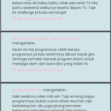
belum bisa sih kalau Sabtu tidak ada setel TV hihi,
justru weekend waktunya leyeh2 depan TV. Tapi
ini challenge jd kudu semangat
16 April 2022 pukul 21.08
Siti Hairul Dayah/ catatansiemak
mengatakan…
Keren ini mb programnya. Lebih kerasa
progresnya ya kalo sistemnya dibuat kayak gini.
Semoga semakin banyak program keren untuk
menjaga alam dan bumi kita yang indah ini
16 April 2022 pukul 23.00
echaimutenan
mengatakan…
Saiki awakmu ndek mdi seh. Tapi emang bagus
programnya, bukan cuma sehari dua hari tapi
berkelanjutan. Aku juga jarang kemasan
kebayang banyaknya sampah tiap harinya