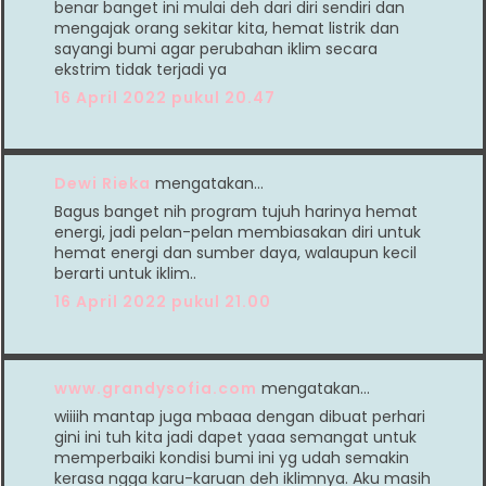
benar banget ini mulai deh dari diri sendiri dan
mengajak orang sekitar kita, hemat listrik dan
sayangi bumi agar perubahan iklim secara
ekstrim tidak terjadi ya
16 April 2022 pukul 20.47
Dewi Rieka
mengatakan…
Bagus banget nih program tujuh harinya hemat
energi, jadi pelan-pelan membiasakan diri untuk
hemat energi dan sumber daya, walaupun kecil
berarti untuk iklim..
16 April 2022 pukul 21.00
www.grandysofia.com
mengatakan…
wiiiih mantap juga mbaaa dengan dibuat perhari
gini ini tuh kita jadi dapet yaaa semangat untuk
memperbaiki kondisi bumi ini yg udah semakin
kerasa ngga karu-karuan deh iklimnya. Aku masih