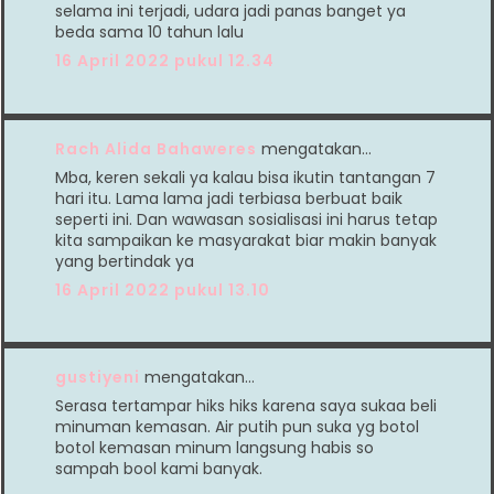
selama ini terjadi, udara jadi panas banget ya
beda sama 10 tahun lalu
16 April 2022 pukul 12.34
Rach Alida Bahaweres
mengatakan…
Mba, keren sekali ya kalau bisa ikutin tantangan 7
hari itu. Lama lama jadi terbiasa berbuat baik
seperti ini. Dan wawasan sosialisasi ini harus tetap
kita sampaikan ke masyarakat biar makin banyak
yang bertindak ya
16 April 2022 pukul 13.10
gustiyeni
mengatakan…
Serasa tertampar hiks hiks karena saya sukaa beli
minuman kemasan. Air putih pun suka yg botol
botol kemasan minum langsung habis so
sampah bool kami banyak.