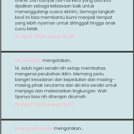
online. Dan banyak hal-hal kecil yang bisa kita
djadikan sebaga kebiasaan baik untuk
menanggulangi cuaca ektrim, Semoga langkah
kecil ini bisa membantu bumi menjadi tempat
yang lebih nyaman untuk ditinggali hingga anak
cucu kelak.
16 April 2022 pukul 16.28
Eni Rahayu
mengatakan…
14. Aduh ngeri sendiri nih setiap membahas
mengenai perubahan iklim. Memang perlu
banget kesadaran dan kepedulian dari masing-
masing pihak terutama dari diri kita sendiri untuk
menjaga dan melestarikan lingkungan. Wah
tipsnya bisa nih diterapin dirumah
16 April 2022 pukul 19.37
Naqiyyah Syam
mengatakan…