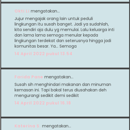
Okti Li
mengatakan…
Jujur mengajak orang lain untuk peduli
lingkungan itu susah banget. Jadi ya sudahlah,
kita sendiri aja dulu yg memulai. Lalu keluarga inti
dan lama lama semoga menular kepada
lingkungan terdekat dan seterusnya hingga jadi
komunitas besar. Ya... Semoga
14 April 2022 pukul 13.54
Farida Pane
mengatakan…
Susah sih menghindari makanan dan minuman
kemasan ini. Tapi bakal terus diusahakan deh
mengurangi sedikit demi sedikit
14 April 2022 pukul 16.18
Katerina S.
mengatakan…