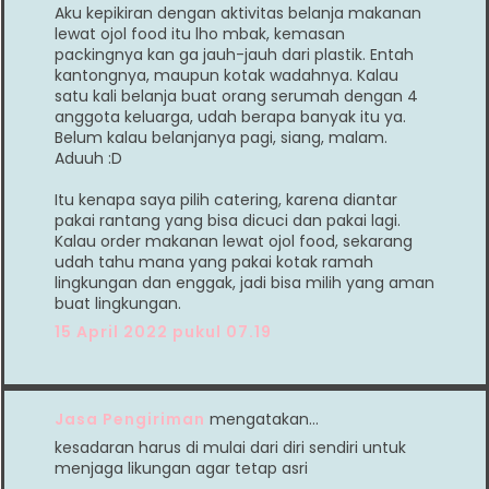
Aku kepikiran dengan aktivitas belanja makanan
lewat ojol food itu lho mbak, kemasan
packingnya kan ga jauh-jauh dari plastik. Entah
kantongnya, maupun kotak wadahnya. Kalau
satu kali belanja buat orang serumah dengan 4
anggota keluarga, udah berapa banyak itu ya.
Belum kalau belanjanya pagi, siang, malam.
Aduuh :D
Itu kenapa saya pilih catering, karena diantar
pakai rantang yang bisa dicuci dan pakai lagi.
Kalau order makanan lewat ojol food, sekarang
udah tahu mana yang pakai kotak ramah
lingkungan dan enggak, jadi bisa milih yang aman
buat lingkungan.
15 April 2022 pukul 07.19
Jasa Pengiriman
mengatakan…
kesadaran harus di mulai dari diri sendiri untuk
menjaga likungan agar tetap asri