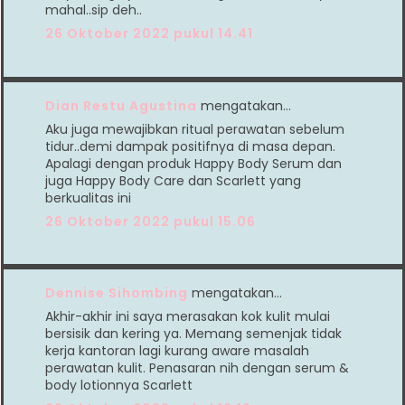
mahal..sip deh..
26 Oktober 2022 pukul 14.41
Dian Restu Agustina
mengatakan…
Aku juga mewajibkan ritual perawatan sebelum
tidur..demi dampak positifnya di masa depan.
Apalagi dengan produk Happy Body Serum dan
juga Happy Body Care dan Scarlett yang
berkualitas ini
26 Oktober 2022 pukul 15.06
Dennise Sihombing
mengatakan…
Akhir-akhir ini saya merasakan kok kulit mulai
bersisik dan kering ya. Memang semenjak tidak
kerja kantoran lagi kurang aware masalah
perawatan kulit. Penasaran nih dengan serum &
body lotionnya Scarlett