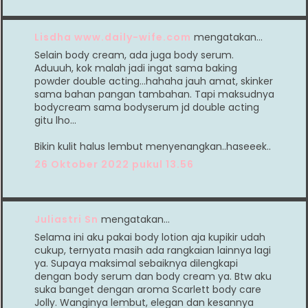
Lisdha www.daily-wife.com
mengatakan…
Selain body cream, ada juga body serum.
Aduuuh, kok malah jadi ingat sama baking
powder double acting...hahaha jauh amat, skinker
sama bahan pangan tambahan. Tapi maksudnya
bodycream sama bodyserum jd double acting
gitu lho...
Bikin kulit halus lembut menyenangkan..haseeek..
26 Oktober 2022 pukul 13.56
Juliastri Sn
mengatakan…
Selama ini aku pakai body lotion aja kupikir udah
cukup, ternyata masih ada rangkaian lainnya lagi
ya. Supaya maksimal sebaiknya dilengkapi
dengan body serum dan body cream ya. Btw aku
suka banget dengan aroma Scarlett body care
Jolly. Wanginya lembut, elegan dan kesannya