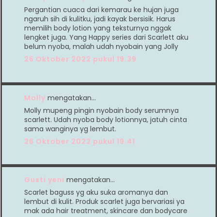
Pergantian cuaca dari kemarau ke hujan juga
ngaruh sih di kulitku, jadi kayak bersisik. Harus
memilih body lotion yang teksturnya nggak
lengket juga. Yang Happy series dari Scarlett aku
belum nyoba, malah udah nyobain yang Jolly
26 Oktober 2022 pukul 19.39
Molly
mengatakan…
Molly mupeng pingin nyobain body serumnya
scarlett. Udah nyoba body lotionnya, jatuh cinta
sama wanginya yg lembut.
26 Oktober 2022 pukul 19.41
Gusti yeni
mengatakan…
Scarlet baguss yg aku suka aromanya dan
lembut di kulit. Produk scarlet juga bervariasi ya
mak ada hair treatment, skincare dan bodycare