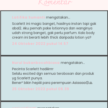
Komentar
Latifika Sumanti
mengatakan…
Scarlett ini magic banget, hasilnya instan tapi gak
abal2. Aku pernah pake lotionnya dan wanginya
udah strong banget, gak perlu parfum. Kalo body
cream ini berarti lebih thick daripada lotion ya?
24 Oktober 2022 pukul 14.57
Nurul bukanbocahbiasa
mengatakan…
Pecinta Scarlett hadiiirrrr
Selalu excited dgn semua terobosan dan produk
yg Scarlett punya.
Bener² bikin hepiiii para perempuan Asiaaaa😍🙏
25 Oktober 2022 pukul 06.39