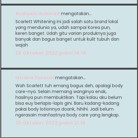
Andiyani Achmad
mengatakan…
Scarlett Whitening ini jadi salah satu brand lokal
yang mendunia ya, udah sampai Korea pun,
keren banget. Udah gitu varian produknya juga
banyak dan bagus banget untuk kulit tubuh dan
wajah
25 Oktober 2022 pukul 14.14
Istiana Sutanti
mengatakan…
Wah Scarlett tuh emang bagus deh, apalagi body
care-nya. Selain memang wanginya enak,
hasilnya pun membuktikan. Tapi kalau aku belum
bisa euy berlapis-lapis gini. Baru kadang-kadang
pakai body lotionnya doank, hihihi. Jadi belum
ngerasain manfaatnya body care yang lengkap.
25 Oktober 2022 pukul 21.16