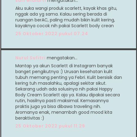
sari widiarti
mengatakan…
Aku suka wangi produk scarlett, kayak khas gitu,
nggak ada yg sama. Kalau sering berada di
ruangan berAC, paling mudah bikin kulit kering,
kayaknya cocok nih pakai Scarlett body crean
25 Oktober 2022 pukul 07.24
Nurul Sufitri
mengatakan…
Mantap ya akun Scarlett di Instagram banyak
banget pengikutnya :) Urusan kesehatan kulit
tubuh memang penting ya Febri. Kulit bersisik dan
kering tuh masalahku, apalagi sekitar sikut.
Sekarang udah ada solusinya nih pakai Happy
Body Cream Scarlett aja ya. Kalau dipakai secara
rutin, hasilnya pasti maksimal. Kemasannya
praktis juga ya bisa dibawa traveling nih.
Aromanya enak, menambah good mood kita
beraktivitas :)
25 Oktober 2022 pukul 11.29