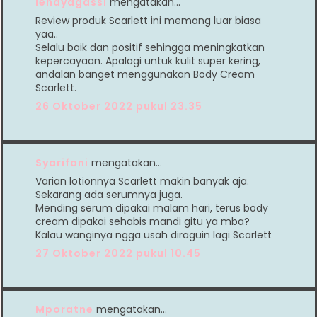
lendyagassi
mengatakan…
Review produk Scarlett ini memang luar biasa
yaa..
Selalu baik dan positif sehingga meningkatkan
kepercayaan. Apalagi untuk kulit super kering,
andalan banget menggunakan Body Cream
Scarlett.
26 Oktober 2022 pukul 23.35
Syarifani
mengatakan…
Varian lotionnya Scarlett makin banyak aja.
Sekarang ada serumnya juga.
Mending serum dipakai malam hari, terus body
cream dipakai sehabis mandi gitu ya mba?
Kalau wanginya ngga usah diraguin lagi Scarlett
27 Oktober 2022 pukul 10.45
Mporatne
mengatakan…