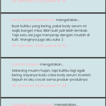
26 Oktober 2022 pukul 16.16
Rach Alida Bahaweres
mengatakan…
Buat kulitku yang kering, pakai body serum ini
wajib banget mba. Bikin kulit jadi lebih lembab.
Tapi satu sisi juga menyerap dengan mudah di
kulit. Wanginya juga aku suka :)
26 Oktober 2022 pukul 16.23
Jiah Al Jafara
mengatakan…
Sekarang musim hujan, tapi kulitku lagi agak
kering. Kayanya kudu coba body serum Scarlett.
Sejauh ini aku cocok sama produk-produknya
26 Oktober 2022 pukul 17.28
Hidayah Sulistyowati
mengatakan…