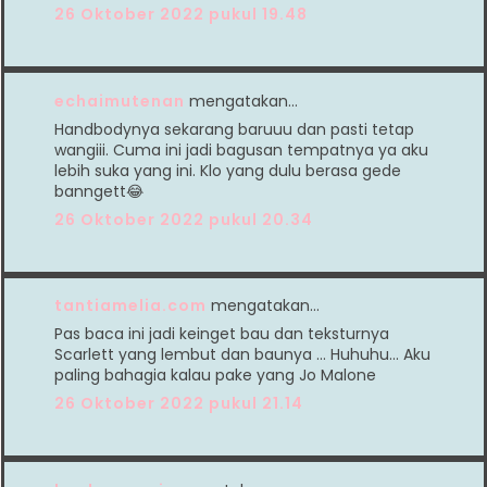
26 Oktober 2022 pukul 19.48
echaimutenan
mengatakan…
Handbodynya sekarang baruuu dan pasti tetap
wangiii. Cuma ini jadi bagusan tempatnya ya aku
lebih suka yang ini. Klo yang dulu berasa gede
banngett😂
26 Oktober 2022 pukul 20.34
tantiamelia.com
mengatakan…
Pas baca ini jadi keinget bau dan teksturnya
Scarlett yang lembut dan baunya ... Huhuhu... Aku
paling bahagia kalau pake yang Jo Malone
26 Oktober 2022 pukul 21.14