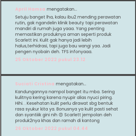
April Hamsa
mengatakan…
Setuju banget lha, kalau ibu2 mending perawatan
rutin, gak ngandelin klinik beauty tapi perawatan
mandiri di rumah juga yaaa. Yang penting
memastikan produknya aman seperti produk
Scarlett ini. Kulit gak hanya jadi lebih
halus,terhidrasi, tapi juga bau wangi yaa. Jadi
pengen nyobain deh. TFS infonyaaa.
25 Oktober 2022 pukul 23.12
Suciati Cristina
mengatakan…
Kandungannya nampol banget itu mba. Sering
kulitnya kering karena nyupir alias nyuci piring.
Hihi. . Kesehatan kulit perlu dirawat sbg bentuk
rasa syukur kita ya. Bonusnya ya kulit pasti sehat
dan syantiiik gini nih 😍 Scarlett jempolan deh
produk2nya khas dan ramah di kantong
26 Oktober 2022 pukul 04.44