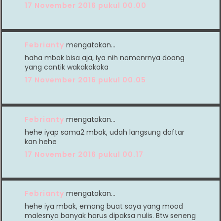
17 November 2016 pukul 00.00
Febrianty
mengatakan…
haha mbak bisa aja, iya nih nomenrnya doang
yang cantik wakakakaka
17 November 2016 pukul 00.05
Febrianty
mengatakan…
hehe iyap sama2 mbak, udah langsung daftar
kan hehe
17 November 2016 pukul 00.17
Febrianty
mengatakan…
hehe iya mbak, emang buat saya yang mood
malesnya banyak harus dipaksa nulis. Btw seneng