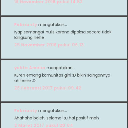
19 November 2016 pukul 14.52
Febrianty
mengatakan…
Iyap semangat nulis karena dipaksa secara tidak
langsung hehe
25 November 2016 pukul 06.13
yulita Amelia
mengatakan…
KEren emang komunitas gini :D bikin saingannya
ah hehe :D
28 Februari 2017 pukul 09.42
Febrianty
mengatakan…
Ahahaha boleh, selama itu hal positif mah
2 Maret 2017 pukul 20.04