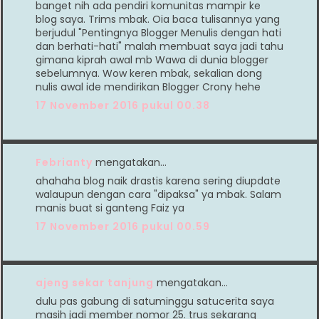
banget nih ada pendiri komunitas mampir ke
blog saya. Trims mbak. Oia baca tulisannya yang
berjudul "Pentingnya Blogger Menulis dengan hati
dan berhati-hati" malah membuat saya jadi tahu
gimana kiprah awal mb Wawa di dunia blogger
sebelumnya. Wow keren mbak, sekalian dong
nulis awal ide mendirikan Blogger Crony hehe
17 November 2016 pukul 00.38
Febrianty
mengatakan…
ahahaha blog naik drastis karena sering diupdate
walaupun dengan cara "dipaksa" ya mbak. Salam
manis buat si ganteng Faiz ya
17 November 2016 pukul 00.59
ajeng sekar tanjung
mengatakan…
dulu pas gabung di satuminggu satucerita saya
masih jadi member nomor 25. trus sekarang