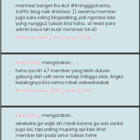
manfaat banget lho ikut #1mingggu1cerita,
traffic blog naik drastisss :)) sesama member
juga suka saling blogwalking, jadi ngerasa ada
yang nunggu2 tulisan kita haha.. at least para
admin baca lah buat nominasi GA xD
15 November 2016 pukul 18.06
Febrianty
mengatakan…
hehe iya nih 47 member yang lebih duluan
gabung dan udh setor setiap mibggu xixixi. Angka
belakngnya kita sama mbak wakwakwakak
16 November 2016 pukul 23.48
Febrianty
mengatakan…
wkwkwkw ga wajib sih mbak karena ga ada sanksi
juga xixi, tapi paling mupeng aja kalo lihat
member lain pada setor tulisan hehe