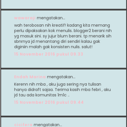
wawaraji
mengatakan…
wah terobosan nih kreatif! kadang kita memang
perlu dipaksakan kok menulis. blogger2 berani nih
yg masuk sini. sy jujur blum berani. tp menarik sih
sbnrnya jd menantang diri sendiri kalau gak
diginiin malah gak konsisten nulis. salut!
15 November 2016 pukul 09.33
Endah Marina
mengatakan…
Kerenn nih mba , aku juga sering nya tulisan
hanya didraft sajaa. Terima kasih mba febri , aku
jd tau ada komunitas 1m1c ..
15 November 2016 pukul 09.44
cicifera
mengatakan…