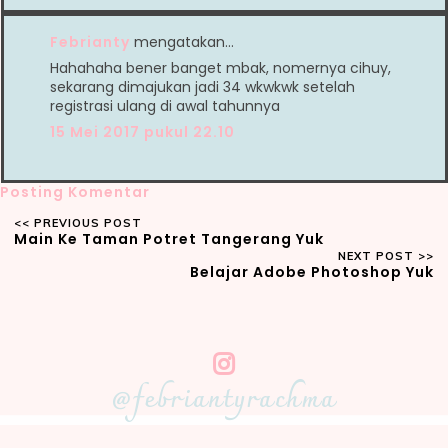
Febrianty
mengatakan…
Hahahaha bener banget mbak, nomernya cihuy,
sekarang dimajukan jadi 34 wkwkwk setelah
registrasi ulang di awal tahunnya
15 Mei 2017 pukul 22.10
Posting Komentar
Main Ke Taman Potret Tangerang Yuk
Belajar Adobe Photoshop Yuk
@febriantyrachma