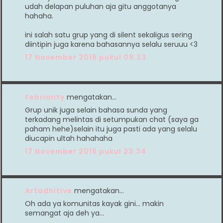
udah delapan puluhan aja gitu anggotanya
hahaha.
ini salah satu grup yang di silent sekaligus sering
diintipin juga karena bahasannya selalu seruuu <3
17 November 2016 pukul 09.33
Febrianty
mengatakan…
Grup unik juga selain bahasa sunda yang
terkadang melintas di setumpukan chat (saya ga
paham hehe)selain itu juga pasti ada yang selalu
diucapin ultah hahahaha
17 November 2016 pukul 23.34
Artadhitive
mengatakan…
Oh ada ya komunitas kayak gini... makin
semangat aja deh ya...