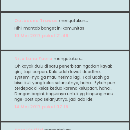
Outbound Trawas
mengatakan…
Hihii mantab banget ini komunitas
10 Mei 2017 pukul 21.46
Nita Lana Faera
mengatakan…
Oh kayak dulu di satu penerbitan ngadain kayak
gini, tapi cerpen. Kalo udah lewat deadline,
system-nya ga mau nerima lagi. Tapi udah ga
bisa ikut yang kelas selanjutnya, haha... Eykeh pun
terdepak di kelas kedua karena kelupaan, haha...
Dengan begini, bagusnya untuk yg bingung mau
nge-post apa selanjutnya, jadi ada ide.
14 Mei 2017 pukul 07.15