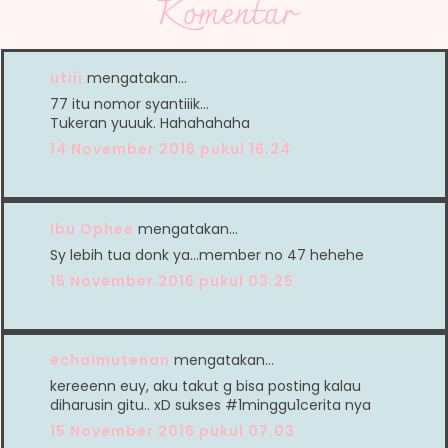
Komentar
utiii
mengatakan…
77 itu nomor syantiiik...
Tukeran yuuuk. Hahahahaha
14 November 2016 pukul 16.24
Ibu Ophee
mengatakan…
Sy lebih tua donk ya...member no 47 hehehe
15 November 2016 pukul 03.25
echaimutenan
mengatakan…
kereeenn euy, aku takut g bisa posting kalau
diharusin gitu.. xD sukses #1minggu1cerita nya
15 November 2016 pukul 07.03