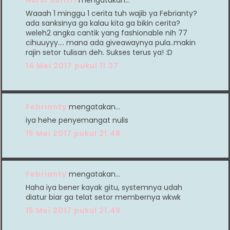
Nurul Sufitri
mengatakan…
Waaah 1 minggu 1 cerita tuh wajib ya Febrianty?
ada sanksinya ga kalau kita ga bikin cerita?
weleh2 angka cantik yang fashionable nih 77
cihuuyyy.... mana ada giveawaynya pula..makin
rajin setor tulisan deh. Sukses terus ya! :D
14 Mei 2017 pukul 11.37
Febrianty
mengatakan…
iya hehe penyemangat nulis
15 Mei 2017 pukul 21.48
Febrianty
mengatakan…
Haha iya bener kayak gitu, systemnya udah
diatur biar ga telat setor membernya wkwk
15 Mei 2017 pukul 21.49