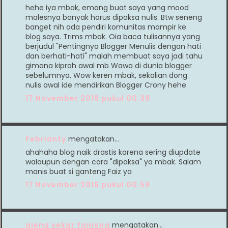
hehe iya mbak, emang buat saya yang mood
malesnya banyak harus dipaksa nulis. Btw seneng
banget nih ada pendiri komunitas mampir ke
blog saya. Trims mbak. Oia baca tulisannya yang
berjudul "Pentingnya Blogger Menulis dengan hati
dan berhati-hati" malah membuat saya jadi tahu
gimana kiprah awal mb Wawa di dunia blogger
sebelumnya. Wow keren mbak, sekalian dong
nulis awal ide mendirikan Blogger Crony hehe
17 November 2016 pukul 00.38
Febrianty
mengatakan…
ahahaha blog naik drastis karena sering diupdate
walaupun dengan cara "dipaksa" ya mbak. Salam
manis buat si ganteng Faiz ya
17 November 2016 pukul 00.59
ajeng sekar tanjung
mengatakan…