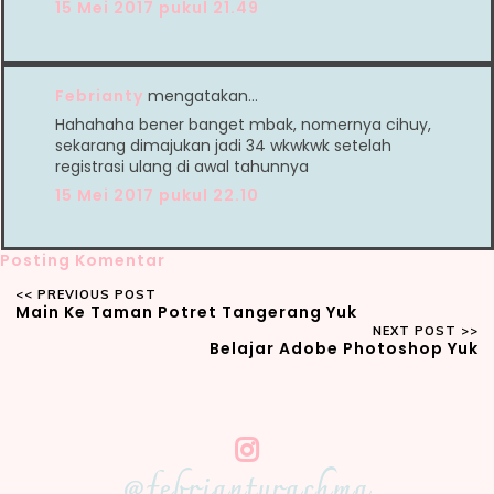
15 Mei 2017 pukul 21.49
Febrianty
mengatakan…
Hahahaha bener banget mbak, nomernya cihuy,
sekarang dimajukan jadi 34 wkwkwk setelah
registrasi ulang di awal tahunnya
15 Mei 2017 pukul 22.10
Posting Komentar
Main Ke Taman Potret Tangerang Yuk
Belajar Adobe Photoshop Yuk
@febriantyrachma