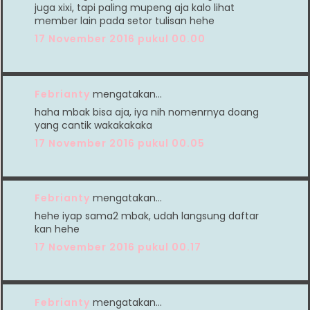
juga xixi, tapi paling mupeng aja kalo lihat
member lain pada setor tulisan hehe
17 November 2016 pukul 00.00
Febrianty
mengatakan…
haha mbak bisa aja, iya nih nomenrnya doang
yang cantik wakakakaka
17 November 2016 pukul 00.05
Febrianty
mengatakan…
hehe iyap sama2 mbak, udah langsung daftar
kan hehe
17 November 2016 pukul 00.17
Febrianty
mengatakan…