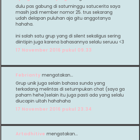
dulu pas gabung di satuminggu satucerita saya
masih jadi member nomor 25. trus sekarang
udah delapan puluhan aja gitu anggotanya
hahaha.
ini salah satu grup yang di silent sekaligus sering
diintipin juga karena bahasannya selalu seruuu <3
17 November 2016 pukul 09.33
Febrianty
mengatakan…
Grup unik juga selain bahasa sunda yang
terkadang melintas di setumpukan chat (saya ga
paham hehe)selain itu juga pasti ada yang selalu
diucapin ultah hahahaha
17 November 2016 pukul 23.34
Artadhitive
mengatakan…