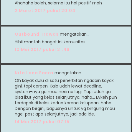
Ahahaha boleh, selama itu hal positif mah
2 Maret 2017 pukul 20.04
Outbound Trawas
mengatakan…
Hihii mantab banget ini komunitas
10 Mei 2017 pukul 21.46
Nita Lana Faera
mengatakan…
Oh kayak dulu di satu penerbitan ngadain kayak
gini, tapi cerpen. Kalo udah lewat deadline,
system-nya ga mau nerima lagi. Tapi udah ga
bisa ikut yang kelas selanjutnya, haha... Eykeh pun
terdepak di kelas kedua karena kelupaan, haha...
Dengan begini, bagusnya untuk yg bingung mau
nge-post apa selanjutnya, jadi ada ide.
14 Mei 2017 pukul 07.15