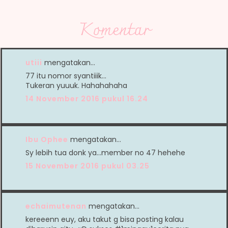
Komentar
utiii
mengatakan…
77 itu nomor syantiiik...
Tukeran yuuuk. Hahahahaha
14 November 2016 pukul 16.24
Ibu Ophee
mengatakan…
Sy lebih tua donk ya...member no 47 hehehe
15 November 2016 pukul 03.25
echaimutenan
mengatakan…
kereeenn euy, aku takut g bisa posting kalau