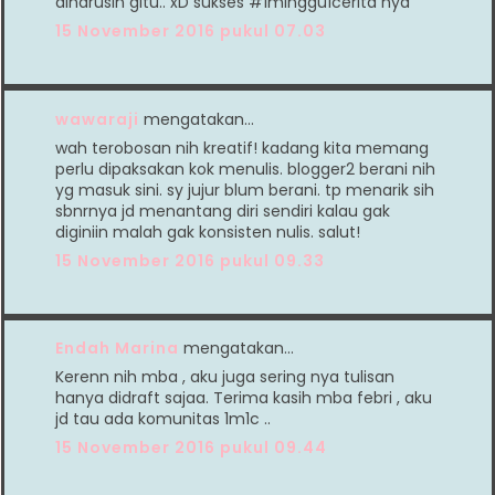
diharusin gitu.. xD sukses #1minggu1cerita nya
15 November 2016 pukul 07.03
wawaraji
mengatakan…
wah terobosan nih kreatif! kadang kita memang
perlu dipaksakan kok menulis. blogger2 berani nih
yg masuk sini. sy jujur blum berani. tp menarik sih
sbnrnya jd menantang diri sendiri kalau gak
diginiin malah gak konsisten nulis. salut!
15 November 2016 pukul 09.33
Endah Marina
mengatakan…
Kerenn nih mba , aku juga sering nya tulisan
hanya didraft sajaa. Terima kasih mba febri , aku
jd tau ada komunitas 1m1c ..
15 November 2016 pukul 09.44