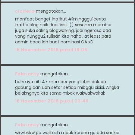
cicifera
mengatakan…
manfaat banget lho ikut #1mingggu1cerita,
traffic blog naik drastisss :)) sesama member
juga suka saling blogwalking, jadi ngerasa ada
yang nunggu2 tulisan kita haha.. at least para
admin baca lah buat nominasi GA xD
15 November 2016 pukul 18.06
Febrianty
mengatakan…
hehe iya nih 47 member yang lebih duluan
gabung dan udh setor setiap mibggu xixixi. Angka
belakngnya kita sama mbak wakwakwakak
16 November 2016 pukul 23.48
Febrianty
mengatakan…
wkwkwkw ga wajib sih mbak karena ga ada sanksi