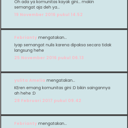
Oh ada ya komunitas kayak gini... makin
semangat aja deh ya...
19 November 2016 pukul 14.52
Febrianty
mengatakan…
Iyap semangat nulis karena dipaksa secara tidak
langsung hehe
25 November 2016 pukul 06.13
yulita Amelia
mengatakan…
KEren emang komunitas gini :D bikin saingannya
ah hehe :D
28 Februari 2017 pukul 09.42
Febrianty
mengatakan…