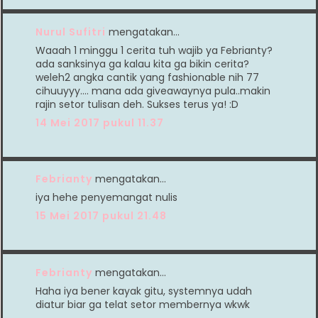
Nurul Sufitri
mengatakan…
Waaah 1 minggu 1 cerita tuh wajib ya Febrianty?
ada sanksinya ga kalau kita ga bikin cerita?
weleh2 angka cantik yang fashionable nih 77
cihuuyyy.... mana ada giveawaynya pula..makin
rajin setor tulisan deh. Sukses terus ya! :D
14 Mei 2017 pukul 11.37
Febrianty
mengatakan…
iya hehe penyemangat nulis
15 Mei 2017 pukul 21.48
Febrianty
mengatakan…
Haha iya bener kayak gitu, systemnya udah
diatur biar ga telat setor membernya wkwk