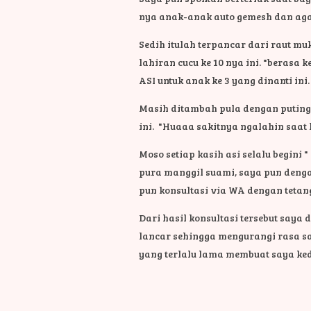
nya anak-anak auto gemesh dan aga
Sedih itulah terpancar dari raut m
lahiran cucu ke 10 nya ini.
"berasa k
ASI untuk anak ke 3 yang dinanti ini
Masih ditambah pula dengan puting
ini.
"Huaaa sakitnya ngalahin saat l
Moso setiap kasih asi selalu begini 
pura manggil suami, saya pun deng
pun konsultasi via WA dengan tetan
Dari hasil konsultasi tersebut say
lancar sehingga mengurangi rasa sak
yang terlalu lama membuat saya ked