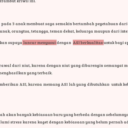
erambut kriwil ini.
ada 3 anak membuat saya semakin bertambah pegetahuan dari ba
 anak, orangtua, tetangga, teman dekat, keluarga maupun dari inte
gikan supaya
lancar menyusui
dengan
ASI berkualitas
untuk bayi s
erawal dari niat, karena dengan niat yang dibarengin semangat
enghasilkan yang terbaik.
berikan ASI, karena memang ASI lah yang dibutuhkan untuk kebut
ilah akan banyak kebiasaan baru yang berbeda dengan sebelumnya. 
i stress karena kaget dengan kebiasaan yang belum pernah ad