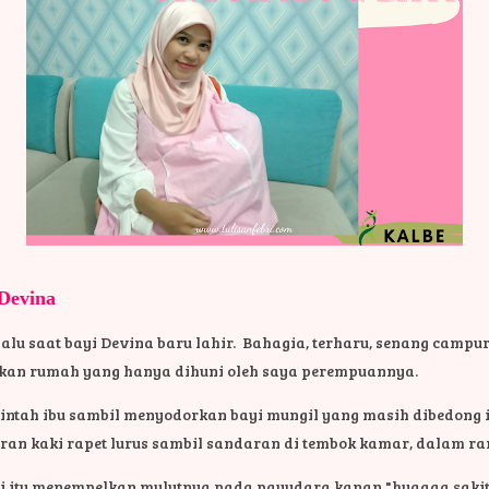
Devina
lalu saat bayi Devina baru lahir. Bahagia, terharu, senang campur
n rumah yang hanya dihuni oleh saya perempuannya.
intah ibu sambil menyodorkan bayi mungil yang masih dibedong i
joran kaki rapet lurus sambil sandaran di tembok kamar, dalam r
yi itu menempelkan mulutnya pada payudara kanan "huaaaa sakit