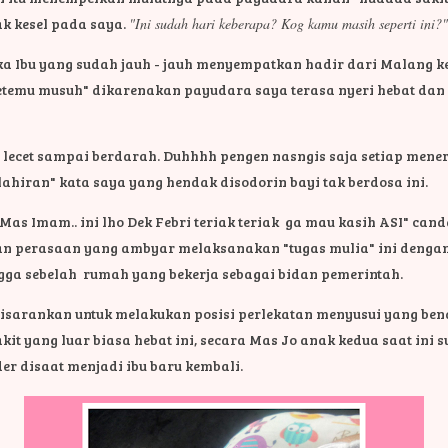
k kesel pada saya.
"Ini sudah hari keberapa? Kog kamu masih seperti ini?
uka Ibu yang sudah jauh - jauh menyempatkan hadir dari Malang
etemu musuh" dikarenakan payudara saya terasa nyeri hebat dan 
.
 lecet sampai berdarah. Duhhhh pengen nasngis saja setiap men
ahiran" kata saya yang hendak disodorin bayi tak berdosa ini.
" Mas Imam.. ini lho Dek Febri teriak teriak ga mau kasih ASI" ca
an perasaan yang ambyar melaksanakan "tugas mulia" ini dengan
gga sebelah rumah yang bekerja sebagai bidan pemerintah.
a disarankan untuk melakukan posisi perlekatan menyusui yang 
it yang luar biasa hebat ini, secara Mas Jo anak kedua saat ini s
er disaat menjadi ibu baru kembali.