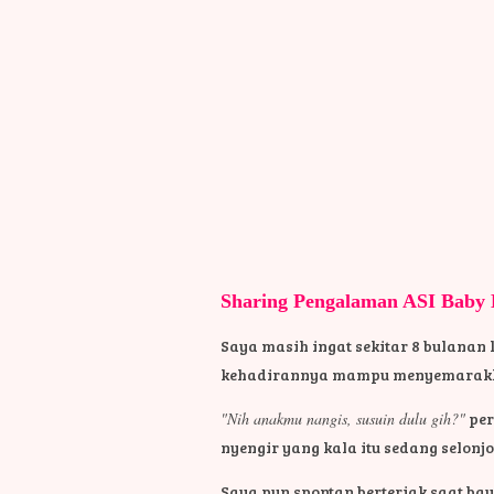
Sharing Pengalaman ASI Baby 
Saya masih ingat sekitar 8 bulanan 
kehadirannya mampu menyemarakka
"Nih anakmu nangis, susuin dulu gih?"
per
nyengir yang kala itu sedang selon
Saya pun spontan berteriak saat ba