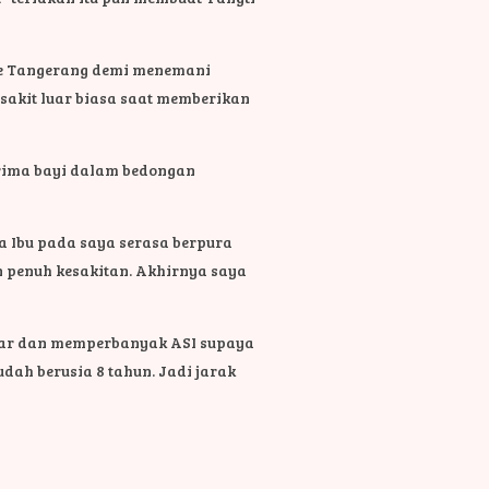
"
 ke Tangerang demi menemani
sakit luar biasa saat memberikan
erima bayi dalam bedongan
nda Ibu pada saya serasa berpura
 penuh kesakitan. Akhirnya saya
benar dan memperbanyak ASI supaya
udah berusia 8 tahun. Jadi jarak