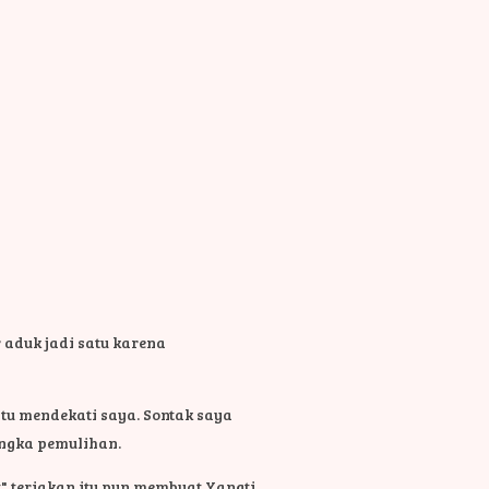
 aduk jadi satu karena
tu mendekati saya. Sontak saya
angka pemulihan.
" teriakan itu pun membuat Yangti