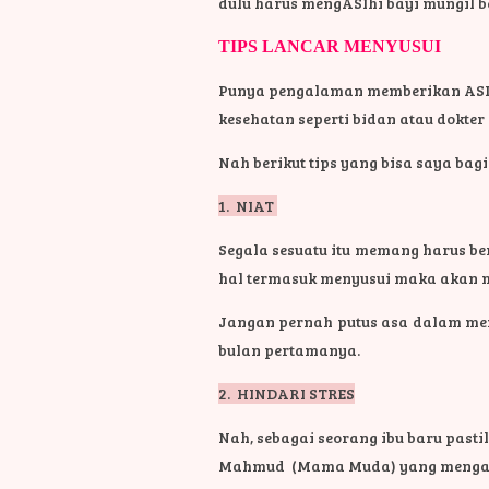
dulu harus mengASIhi bayi mungil b
TIPS LANCAR MENYUSUI
Punya pengalaman memberikan ASI p
kesehatan seperti bidan atau dokter
Nah berikut tips yang bisa saya ba
1. NIAT
Segala sesuatu itu memang harus b
hal termasuk menyusui maka akan m
Jangan pernah putus asa dalam mem
bulan pertamanya.
2. HINDARI STRES
Nah, sebagai seorang ibu baru past
Mahmud (Mama Muda) yang mengalam