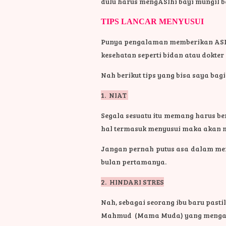
dulu harus mengASIhi bayi mungil b
TIPS LANCAR MENYUSUI
Punya pengalaman memberikan ASI p
kesehatan seperti bidan atau dokter
Nah berikut tips yang bisa saya ba
1. NIAT
Segala sesuatu itu memang harus b
hal termasuk menyusui maka akan m
Jangan pernah putus asa dalam mem
bulan pertamanya.
2. HINDARI STRES
Nah, sebagai seorang ibu baru past
Mahmud (Mama Muda) yang mengalam