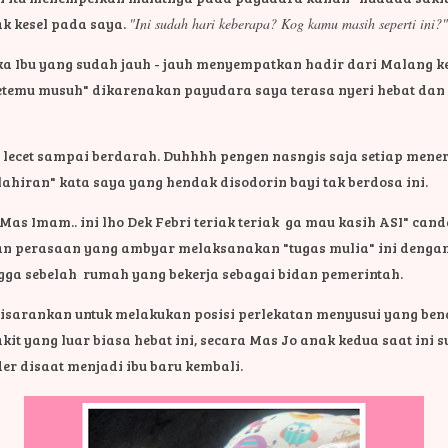
k kesel pada saya.
"Ini sudah hari keberapa? Kog kamu masih seperti ini?
uka Ibu yang sudah jauh - jauh menyempatkan hadir dari Malang
etemu musuh" dikarenakan payudara saya terasa nyeri hebat dan 
.
 lecet sampai berdarah. Duhhhh pengen nasngis saja setiap men
ahiran" kata saya yang hendak disodorin bayi tak berdosa ini.
" Mas Imam.. ini lho Dek Febri teriak teriak ga mau kasih ASI" ca
an perasaan yang ambyar melaksanakan "tugas mulia" ini dengan
gga sebelah rumah yang bekerja sebagai bidan pemerintah.
a disarankan untuk melakukan posisi perlekatan menyusui yang 
it yang luar biasa hebat ini, secara Mas Jo anak kedua saat ini s
er disaat menjadi ibu baru kembali.