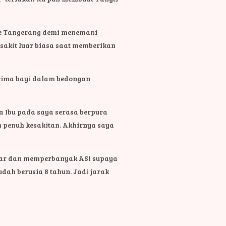
"
 ke Tangerang demi menemani
sakit luar biasa saat memberikan
erima bayi dalam bedongan
nda Ibu pada saya serasa berpura
 penuh kesakitan. Akhirnya saya
benar dan memperbanyak ASI supaya
udah berusia 8 tahun. Jadi jarak