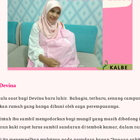
Devina
lalu saat bayi Devina baru lahir. Bahagia, terharu, senang campur
n rumah yang hanya dihuni oleh saya perempuannya.
intah ibu sambil menyodorkan bayi mungil yang masih dibedong i
joran kaki rapet lurus sambil sandaran di tembok kamar, dalam r
yi itu menempelkan mulutnya pada payudara kanan "huaaaa sakit