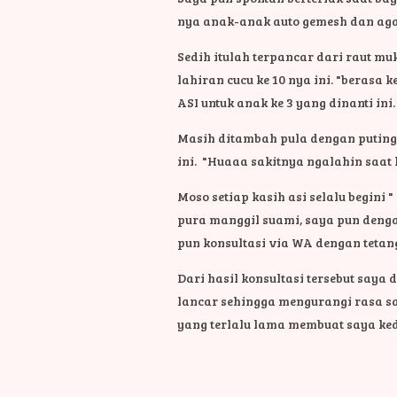
nya anak-anak auto gemesh dan aga
Sedih itulah terpancar dari raut m
lahiran cucu ke 10 nya ini.
"berasa k
ASI untuk anak ke 3 yang dinanti ini
Masih ditambah pula dengan puting
ini.
"Huaaa sakitnya ngalahin saat l
Moso setiap kasih asi selalu begini 
pura manggil suami, saya pun deng
pun konsultasi via WA dengan tetan
Dari hasil konsultasi tersebut say
lancar sehingga mengurangi rasa sak
yang terlalu lama membuat saya ked