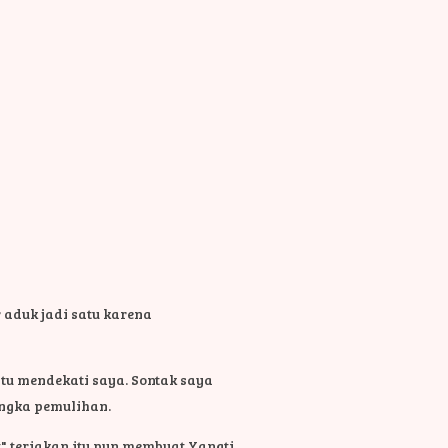
 aduk jadi satu karena
tu mendekati saya. Sontak saya
angka pemulihan.
" teriakan itu pun membuat Yangti