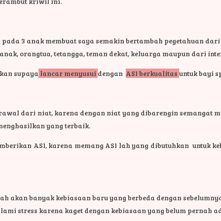
erambut kriwil ini.
ada 3 anak membuat saya semakin bertambah pegetahuan dari ba
 anak, orangtua, tetangga, teman dekat, keluarga maupun dari inte
gikan supaya
lancar menyusui
dengan
ASI berkualitas
untuk bayi s
erawal dari niat, karena dengan niat yang dibarengin semangat
enghasilkan yang terbaik.
berikan ASI, karena memang ASI lah yang dibutuhkan untuk kebut
ilah akan banyak kebiasaan baru yang berbeda dengan sebelumnya. 
i stress karena kaget dengan kebiasaan yang belum pernah ad