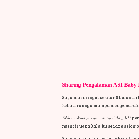
Sharing Pengalaman ASI Baby 
Saya masih ingat sekitar 8 bulanan 
kehadirannya mampu menyemarakka
"Nih anakmu nangis, susuin dulu gih?"
per
nyengir yang kala itu sedang selon
Saya pun spontan berteriak saat ba