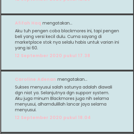
Afifah Haq
mengatakan…
Aku tuh pengen coba blackmores ini, tapi pengen
beli yang versi kecil dulu. Cuma sayang di
marketplace stok nya selalu habis untuk varian ini
yang isi 60.
12 September 2020 pukul 17.38
Caroline Adenan
mengatakan…
Sukses menyusui salah satunya adalah diawali
dgn niat ya. Selanjutnya dgn supporr system.
Aku juga minum Blackmores juga nih selama
menyusui, alhamdulillah lancar jaya selama
menyusui.
12 September 2020 pukul 18.04