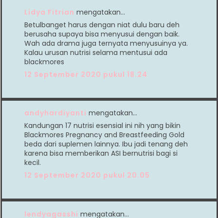
Lidya Fitrian
mengatakan…
Betulbanget harus dengan niat dulu baru deh
berusaha supaya bisa menyusui dengan baik.
Wah ada drama juga ternyata menyusuinya ya.
Kalau urusan nutrisi selama mentusui ada
blackmores
12 September 2020 pukul 18.24
andyhardiyanti
mengatakan…
Kandungan 17 nutrisi esensial ini nih yang bikin
Blackmores Pregnancy and Breastfeeding Gold
beda dari suplemen lainnya. Ibu jadi tenang deh
karena bisa memberikan ASI bernutrisi bagi si
kecil.
12 September 2020 pukul 20.05
lendyagasshi
mengatakan…