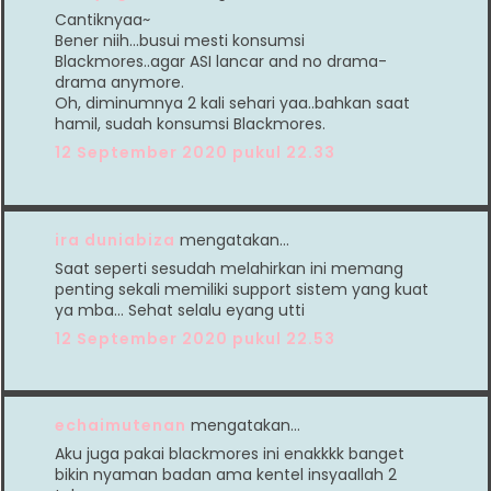
Cantiknyaa~
Bener niih...busui mesti konsumsi
Blackmores..agar ASI lancar and no drama-
drama anymore.
Oh, diminumnya 2 kali sehari yaa..bahkan saat
hamil, sudah konsumsi Blackmores.
12 September 2020 pukul 22.33
ira duniabiza
mengatakan…
Saat seperti sesudah melahirkan ini memang
penting sekali memiliki support sistem yang kuat
ya mba... Sehat selalu eyang utti
12 September 2020 pukul 22.53
echaimutenan
mengatakan…
Aku juga pakai blackmores ini enakkkk banget
bikin nyaman badan ama kentel insyaallah 2