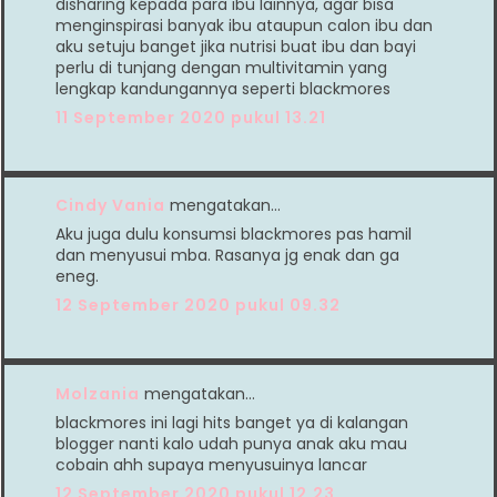
disharing kepada para ibu lainnya, agar bisa
menginspirasi banyak ibu ataupun calon ibu dan
aku setuju banget jika nutrisi buat ibu dan bayi
perlu di tunjang dengan multivitamin yang
lengkap kandungannya seperti blackmores
11 September 2020 pukul 13.21
Cindy Vania
mengatakan…
Aku juga dulu konsumsi blackmores pas hamil
dan menyusui mba. Rasanya jg enak dan ga
eneg.
12 September 2020 pukul 09.32
Molzania
mengatakan…
blackmores ini lagi hits banget ya di kalangan
blogger nanti kalo udah punya anak aku mau
cobain ahh supaya menyusuinya lancar
12 September 2020 pukul 12.23