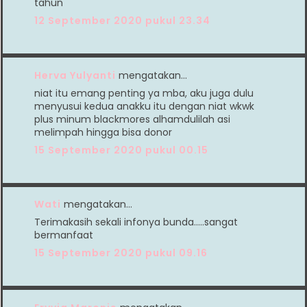
tahun
12 September 2020 pukul 23.34
Herva Yulyanti
mengatakan…
niat itu emang penting ya mba, aku juga dulu
menyusui kedua anakku itu dengan niat wkwk
plus minum blackmores alhamdulilah asi
melimpah hingga bisa donor
15 September 2020 pukul 00.15
Wati
mengatakan…
Terimakasih sekali infonya bunda.....sangat
bermanfaat
15 September 2020 pukul 09.16