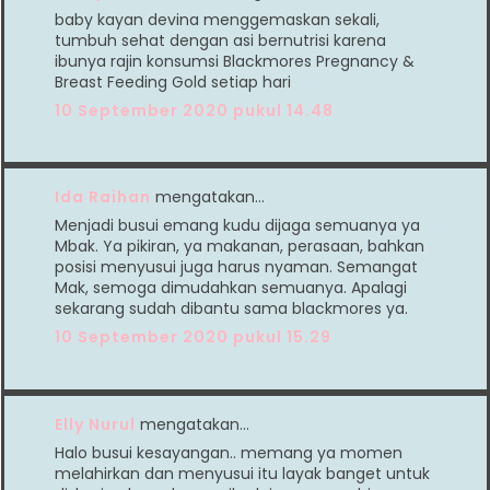
baby kayan devina menggemaskan sekali,
tumbuh sehat dengan asi bernutrisi karena
ibunya rajin konsumsi Blackmores Pregnancy &
Breast Feeding Gold setiap hari
10 September 2020 pukul 14.48
Ida Raihan
mengatakan…
Menjadi busui emang kudu dijaga semuanya ya
Mbak. Ya pikiran, ya makanan, perasaan, bahkan
posisi menyusui juga harus nyaman. Semangat
Mak, semoga dimudahkan semuanya. Apalagi
sekarang sudah dibantu sama blackmores ya.
10 September 2020 pukul 15.29
Elly Nurul
mengatakan…
Halo busui kesayangan.. memang ya momen
melahirkan dan menyusui itu layak banget untuk