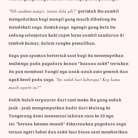
"Nih anakmu nangis, susuin dulu gih?"
perintah ibu sambil
menyodorkan bayi mungil yang masih dibedong itu
mendekati saya. Sontak saya nyengir yang kala itu
sedang selonjoran kaki rapet lurus sambil sandaran di
tembok kamar, dalam rangka pemulihan.
Saya pun spontan berteriak saat bayi itu menempelkan
mulutnya pada payudara kanan "huaaaa sakit" teriakan
itu pun membuat Yangti nya anak-anak auto gemesh dan
agak kesel pada saya.
"Ini sudah hari keberapa? Kog kamu
masih seperti ini?"
Sedih itulah terpancar dari raut muka Ibu yang sudah
jauh - jauh menyempatkan hadir dari Malang ke
Tangerang demi menemani lahiran cucu ke 10 nya
ini.
"berasa ketemu musuh" dikarenakan payudara saya
terasa nyeri hebat dan sakit luar biasa saat memberikan