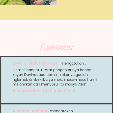
Komentar
www.grandysofia.com
mengatakan…
Gemes bangetttt ntar pengen punya babby
kayan Devinaaaaa aamiin, mkanya gaoleh
nglamak ambek ibu ya mba, masa-masa hamil
melahirkan dan menyusui itu masya Allah
10 September 2020 pukul 13.13
Andiyani Achmad
mengatakan…