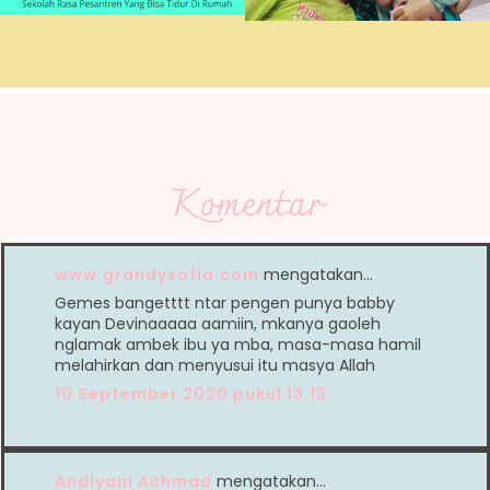
Komentar
www.grandysofia.com
mengatakan…
Gemes bangetttt ntar pengen punya babby
kayan Devinaaaaa aamiin, mkanya gaoleh
nglamak ambek ibu ya mba, masa-masa hamil
melahirkan dan menyusui itu masya Allah
10 September 2020 pukul 13.13
Andiyani Achmad
mengatakan…