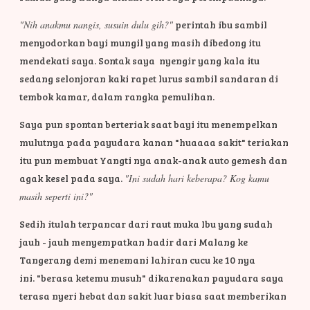
"Nih anakmu nangis, susuin dulu gih?"
perintah ibu sambil
menyodorkan bayi mungil yang masih dibedong itu
mendekati saya. Sontak saya nyengir yang kala itu
sedang selonjoran kaki rapet lurus sambil sandaran di
tembok kamar, dalam rangka pemulihan.
Saya pun spontan berteriak saat bayi itu menempelkan
mulutnya pada payudara kanan "huaaaa sakit" teriakan
itu pun membuat Yangti nya anak-anak auto gemesh dan
agak kesel pada saya.
"Ini sudah hari keberapa? Kog kamu
masih seperti ini?"
Sedih itulah terpancar dari raut muka Ibu yang sudah
jauh - jauh menyempatkan hadir dari Malang ke
Tangerang demi menemani lahiran cucu ke 10 nya
ini.
"berasa ketemu musuh" dikarenakan payudara saya
terasa nyeri hebat dan sakit luar biasa saat memberikan