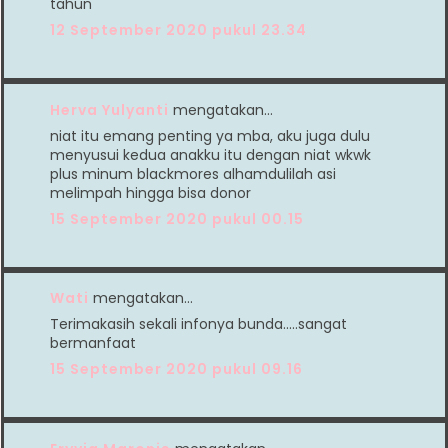
tahun
12 September 2020 pukul 23.34
Herva Yulyanti
mengatakan…
niat itu emang penting ya mba, aku juga dulu
menyusui kedua anakku itu dengan niat wkwk
plus minum blackmores alhamdulilah asi
melimpah hingga bisa donor
15 September 2020 pukul 00.15
Wati
mengatakan…
Terimakasih sekali infonya bunda.....sangat
bermanfaat
15 September 2020 pukul 09.16