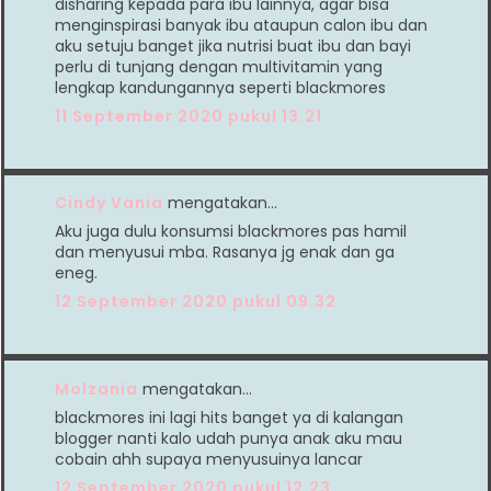
disharing kepada para ibu lainnya, agar bisa
menginspirasi banyak ibu ataupun calon ibu dan
aku setuju banget jika nutrisi buat ibu dan bayi
perlu di tunjang dengan multivitamin yang
lengkap kandungannya seperti blackmores
11 September 2020 pukul 13.21
Cindy Vania
mengatakan…
Aku juga dulu konsumsi blackmores pas hamil
dan menyusui mba. Rasanya jg enak dan ga
eneg.
12 September 2020 pukul 09.32
Molzania
mengatakan…
blackmores ini lagi hits banget ya di kalangan
blogger nanti kalo udah punya anak aku mau
cobain ahh supaya menyusuinya lancar
12 September 2020 pukul 12.23