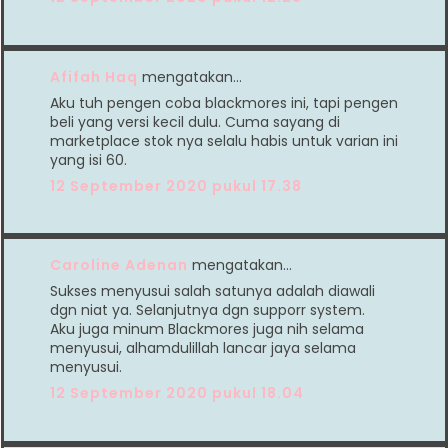
Afifah Haq
mengatakan…
Aku tuh pengen coba blackmores ini, tapi pengen
beli yang versi kecil dulu. Cuma sayang di
marketplace stok nya selalu habis untuk varian ini
yang isi 60.
12 September 2020 pukul 17.38
Caroline Adenan
mengatakan…
Sukses menyusui salah satunya adalah diawali
dgn niat ya. Selanjutnya dgn supporr system.
Aku juga minum Blackmores juga nih selama
menyusui, alhamdulillah lancar jaya selama
menyusui.
12 September 2020 pukul 18.04