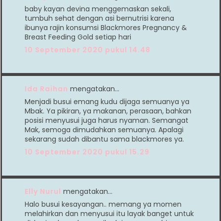
baby kayan devina menggemaskan sekali,
tumbuh sehat dengan asi bernutrisi karena
ibunya rajin konsumsi Blackmores Pregnancy &
Breast Feeding Gold setiap hari
10 September 2020 pukul 14.48
Ida Raihan
mengatakan…
Menjadi busui emang kudu dijaga semuanya ya
Mbak. Ya pikiran, ya makanan, perasaan, bahkan
posisi menyusui juga harus nyaman. Semangat
Mak, semoga dimudahkan semuanya. Apalagi
sekarang sudah dibantu sama blackmores ya.
10 September 2020 pukul 15.29
Elly Nurul
mengatakan…
Halo busui kesayangan.. memang ya momen
melahirkan dan menyusui itu layak banget untuk