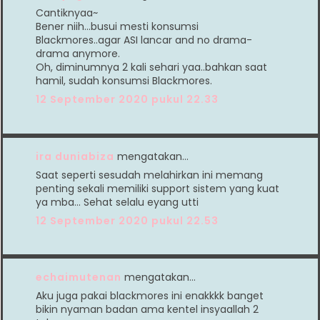
Cantiknyaa~
Bener niih...busui mesti konsumsi
Blackmores..agar ASI lancar and no drama-
drama anymore.
Oh, diminumnya 2 kali sehari yaa..bahkan saat
hamil, sudah konsumsi Blackmores.
12 September 2020 pukul 22.33
ira duniabiza
mengatakan…
Saat seperti sesudah melahirkan ini memang
penting sekali memiliki support sistem yang kuat
ya mba... Sehat selalu eyang utti
12 September 2020 pukul 22.53
echaimutenan
mengatakan…
Aku juga pakai blackmores ini enakkkk banget
bikin nyaman badan ama kentel insyaallah 2