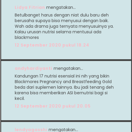
Lidya Fitrian
mengatakan…
Betulbanget harus dengan niat dulu baru deh
berusaha supaya bisa menyusui dengan baik.
Wah ada drama juga ternyata menyusuinya ya.
Kalau urusan nutrisi selama mentusui ada
blackmores
12 September 2020 pukul 18.24
andyhardiyanti
mengatakan…
Kandungan 17 nutrisi esensial ini nih yang bikin
Blackmores Pregnancy and Breastfeeding Gold
beda dari suplemen lainnya. Ibu jadi tenang deh
karena bisa memberikan ASI bernutrisi bagi si
kecil.
12 September 2020 pukul 20.05
lendyagasshi
mengatakan…