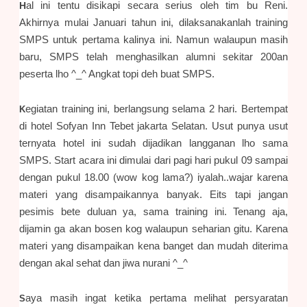
H
al ini tentu disikapi secara serius oleh tim bu Reni.
Akhirnya mulai Januari tahun ini, dilaksanakanlah training
SMPS untuk pertama kalinya ini. Namun walaupun masih
baru, SMPS telah menghasilkan alumni sekitar 200an
peserta lho ^_^ Angkat topi deh buat SMPS.
egiatan training ini, berlangsung selama 2 hari. Bertempat
K
di hotel Sofyan Inn Tebet jakarta Selatan. Usut punya usut
ternyata hotel ini sudah dijadikan langganan lho sama
SMPS. Start acara ini dimulai dari pagi hari pukul 09 sampai
dengan pukul 18.00 (wow kog lama?) iyalah..wajar karena
materi yang disampaikannya banyak. Eits tapi jangan
pesimis bete duluan ya, sama training ini. Tenang aja,
dijamin ga akan bosen kog walaupun seharian gitu. Karena
materi yang disampaikan kena banget dan mudah diterima
dengan akal sehat dan jiwa nurani ^_^
aya masih ingat ketika pertama melihat persyaratan
S