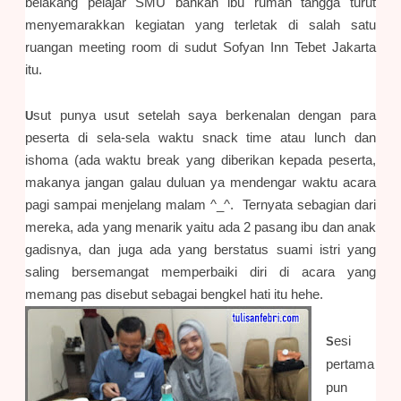
belakang pelajar SMU bahkan ibu rumah tangga turut
menyemarakkan kegiatan yang terletak di salah satu
ruangan meeting room di sudut Sofyan Inn Tebet Jakarta
itu.
sut punya usut setelah saya berkenalan dengan para
U
peserta di sela-sela waktu snack time atau lunch dan
ishoma (ada waktu break yang diberikan kepada peserta,
makanya jangan galau duluan ya mendengar waktu acara
pagi sampai menjelang malam ^_^. Ternyata sebagian dari
mereka, ada yang menarik yaitu ada 2 pasang ibu dan anak
gadisnya, dan juga ada yang berstatus suami istri yang
saling bersemangat memperbaiki diri di acara yang
memang pas disebut sebagai bengkel hati itu hehe.
esi
S
pertama
pun