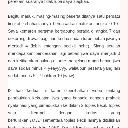
perekam suaranya tidak lupa saya siapkan.
egitu masuk, masing-masing peserta ditanya satu persatu
B
tingkat kebahagiaanya berdasarkan patokan angka 0-10.
Saya kemaren pertama bergabung berada di angka 7 dan
sekarang di awal pagi hari kedua sudah turun beban jiwanya
menjadi 4 (lebih entengan sedikit hehe). Siang setelah
mendapatkan pencerahan lagi beban jiwa saya menjadi 0
dan ketika akan pulang di sore menjelang magri beban jiwa
saya sudah minus 4 yeayyyyy, walaupun peserta yang lain
sudah minus 5 , 7 bahkan 10 (wow).
i hari kedua ini kami diperlihatkan video tentang
D
pembuktian kekuatan jiwa yang bahagia dengan praktek
nyata nasi yang dimasukkan ke dalam 2 toples kecil. Toples
satu ditempel dengan kertas yang
HATE
bertuliskan
sementara toples kecil lainnya dituliskan
LOVE
kertas yang bertulis
. Dan didiamkan beberapa hari,