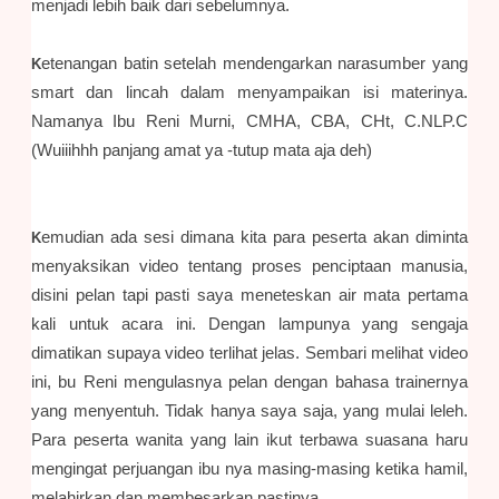
menjadi lebih baik dari sebelumnya.
etenangan batin setelah mendengarkan narasumber yang
K
smart dan lincah dalam menyampaikan isi materinya.
Namanya Ibu Reni Murni, CMHA, CBA, CHt, C.NLP.C
(Wuiiihhh panjang amat ya -tutup mata aja deh)
emudian ada sesi dimana kita para peserta akan diminta
K
menyaksikan video tentang proses penciptaan manusia,
disini pelan tapi pasti saya meneteskan air mata pertama
kali untuk acara ini. Dengan lampunya yang sengaja
dimatikan supaya video terlihat jelas. Sembari melihat video
ini, bu Reni mengulasnya pelan dengan bahasa trainernya
yang menyentuh. Tidak hanya saya saja, yang mulai leleh.
Para peserta wanita yang lain ikut terbawa suasana haru
mengingat perjuangan ibu nya masing-masing ketika hamil,
melahirkan dan membesarkan pastinya.