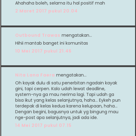
Ahahaha boleh, selama itu hal positif mah
2 Maret 2017 pukul 20.04
Outbound Trawas
mengatakan…
Hihii mantab banget ini komunitas
10 Mei 2017 pukul 21.46
Nita Lana Faera
mengatakan…
Oh kayak dulu di satu penerbitan ngadain kayak
gini, tapi cerpen. Kalo udah lewat deadline,
system-nya ga mau nerima lagi. Tapi udah ga
bisa ikut yang kelas selanjutnya, haha... Eykeh pun
terdepak di kelas kedua karena kelupaan, haha...
Dengan begini, bagusnya untuk yg bingung mau
nge-post apa selanjutnya, jadi ada ide.
14 Mei 2017 pukul 07.15