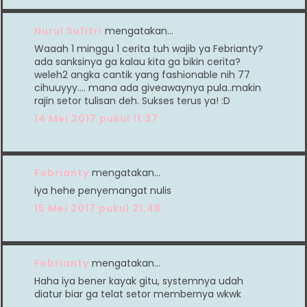
Nurul Sufitri
mengatakan…
Waaah 1 minggu 1 cerita tuh wajib ya Febrianty?
ada sanksinya ga kalau kita ga bikin cerita?
weleh2 angka cantik yang fashionable nih 77
cihuuyyy.... mana ada giveawaynya pula..makin
rajin setor tulisan deh. Sukses terus ya! :D
14 Mei 2017 pukul 11.37
Febrianty
mengatakan…
iya hehe penyemangat nulis
15 Mei 2017 pukul 21.48
Febrianty
mengatakan…
Haha iya bener kayak gitu, systemnya udah
diatur biar ga telat setor membernya wkwk