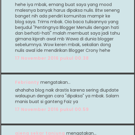
hehe iya mbak, emang buat saya yang mood
malesnya banyak harus dipaksa nulis. Btw seneng
banget nih ada pendiri komunitas mampir ke
blog saya. Trims mbak. Oia baca tulisannya yang
berjudul "Pentingnya Blogger Menulis dengan hati
dan berhati-hati" malah membuat saya jadi tahu
gimana kiprah awal mb Wawa di dunia blogger
sebelumnya. Wow keren mbak, sekalian dong
nulis awal ide mendirikan Blogger Crony hehe
17 November 2016 pukul 00.38
Febrianty
mengatakan…
ahahaha blog naik drastis karena sering diupdate
walaupun dengan cara "dipaksa" ya mbak. Salam
manis buat si ganteng Faiz ya
17 November 2016 pukul 00.59
ajeng sekar tanjung
mengatakan…