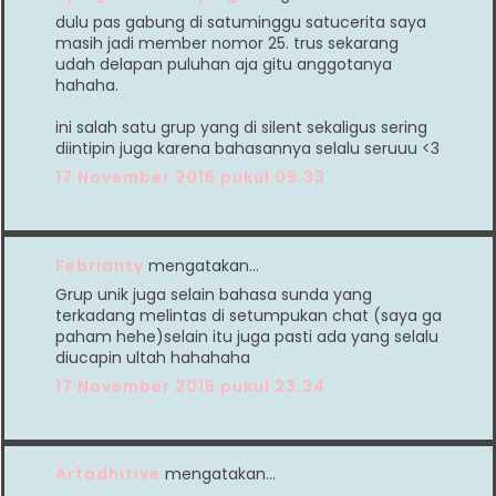
dulu pas gabung di satuminggu satucerita saya
masih jadi member nomor 25. trus sekarang
udah delapan puluhan aja gitu anggotanya
hahaha.
ini salah satu grup yang di silent sekaligus sering
diintipin juga karena bahasannya selalu seruuu <3
17 November 2016 pukul 09.33
Febrianty
mengatakan…
Grup unik juga selain bahasa sunda yang
terkadang melintas di setumpukan chat (saya ga
paham hehe)selain itu juga pasti ada yang selalu
diucapin ultah hahahaha
17 November 2016 pukul 23.34
Artadhitive
mengatakan…