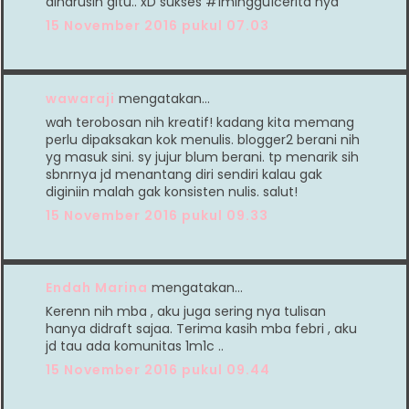
diharusin gitu.. xD sukses #1minggu1cerita nya
15 November 2016 pukul 07.03
wawaraji
mengatakan…
wah terobosan nih kreatif! kadang kita memang
perlu dipaksakan kok menulis. blogger2 berani nih
yg masuk sini. sy jujur blum berani. tp menarik sih
sbnrnya jd menantang diri sendiri kalau gak
diginiin malah gak konsisten nulis. salut!
15 November 2016 pukul 09.33
Endah Marina
mengatakan…
Kerenn nih mba , aku juga sering nya tulisan
hanya didraft sajaa. Terima kasih mba febri , aku
jd tau ada komunitas 1m1c ..
15 November 2016 pukul 09.44