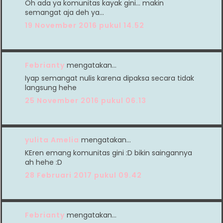
Oh ada ya komunitas kayak gini... makin
semangat aja deh ya...
19 November 2016 pukul 14.52
Febrianty
mengatakan…
Iyap semangat nulis karena dipaksa secara tidak
langsung hehe
25 November 2016 pukul 06.13
yulita Amelia
mengatakan…
KEren emang komunitas gini :D bikin saingannya
ah hehe :D
28 Februari 2017 pukul 09.42
Febrianty
mengatakan…