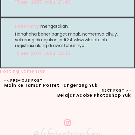
15 Mei 2017 pukul 21.49
Febrianty
mengatakan…
Hahahaha bener banget mbak, nomernya cihuy,
sekarang dimajukan jadi 34 wkwkwk setelah
registrasi ulang di awal tahunnya
15 Mei 2017 pukul 22.10
Posting Komentar
Main Ke Taman Potret Tangerang Yuk
Belajar Adobe Photoshop Yuk
@febriantyrachma