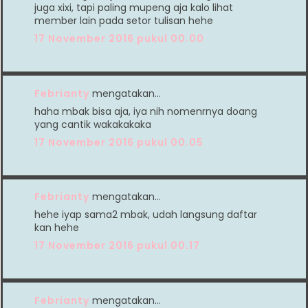
juga xixi, tapi paling mupeng aja kalo lihat
member lain pada setor tulisan hehe
17 November 2016 pukul 00.00
Febrianty
mengatakan…
haha mbak bisa aja, iya nih nomenrnya doang
yang cantik wakakakaka
17 November 2016 pukul 00.05
Febrianty
mengatakan…
hehe iyap sama2 mbak, udah langsung daftar
kan hehe
17 November 2016 pukul 00.17
Febrianty
mengatakan…