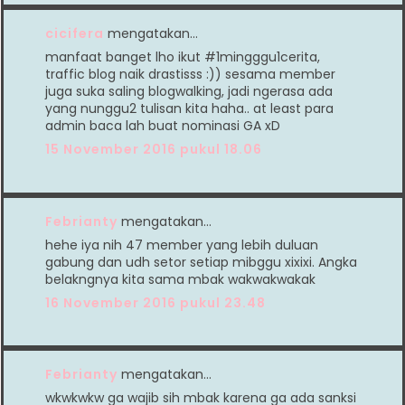
cicifera
mengatakan…
manfaat banget lho ikut #1mingggu1cerita,
traffic blog naik drastisss :)) sesama member
juga suka saling blogwalking, jadi ngerasa ada
yang nunggu2 tulisan kita haha.. at least para
admin baca lah buat nominasi GA xD
15 November 2016 pukul 18.06
Febrianty
mengatakan…
hehe iya nih 47 member yang lebih duluan
gabung dan udh setor setiap mibggu xixixi. Angka
belakngnya kita sama mbak wakwakwakak
16 November 2016 pukul 23.48
Febrianty
mengatakan…
wkwkwkw ga wajib sih mbak karena ga ada sanksi