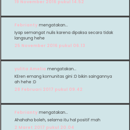
19 November 2016 pukul 14.52
Febrianty
mengatakan…
Iyap semangat nulis karena dipaksa secara tidak
langsung hehe
25 November 2016 pukul 06.13
yulita Amelia
mengatakan…
KEren emang komunitas gini :D bikin saingannya
ah hehe :D
28 Februari 2017 pukul 09.42
Febrianty
mengatakan…
Ahahaha boleh, selama itu hal positif mah
2 Maret 2017 pukul 20.04