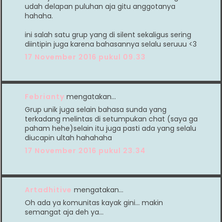
udah delapan puluhan aja gitu anggotanya
hahaha.
ini salah satu grup yang di silent sekaligus sering
diintipin juga karena bahasannya selalu seruuu <3
17 November 2016 pukul 09.33
Febrianty
mengatakan…
Grup unik juga selain bahasa sunda yang
terkadang melintas di setumpukan chat (saya ga
paham hehe)selain itu juga pasti ada yang selalu
diucapin ultah hahahaha
17 November 2016 pukul 23.34
Artadhitive
mengatakan…
Oh ada ya komunitas kayak gini... makin
semangat aja deh ya...