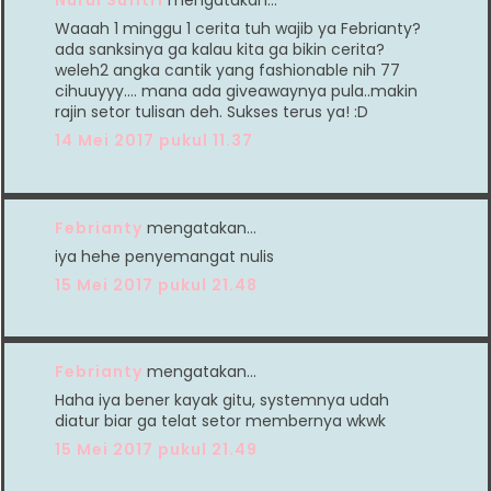
Nurul Sufitri
mengatakan…
Waaah 1 minggu 1 cerita tuh wajib ya Febrianty?
ada sanksinya ga kalau kita ga bikin cerita?
weleh2 angka cantik yang fashionable nih 77
cihuuyyy.... mana ada giveawaynya pula..makin
rajin setor tulisan deh. Sukses terus ya! :D
14 Mei 2017 pukul 11.37
Febrianty
mengatakan…
iya hehe penyemangat nulis
15 Mei 2017 pukul 21.48
Febrianty
mengatakan…
Haha iya bener kayak gitu, systemnya udah
diatur biar ga telat setor membernya wkwk
15 Mei 2017 pukul 21.49