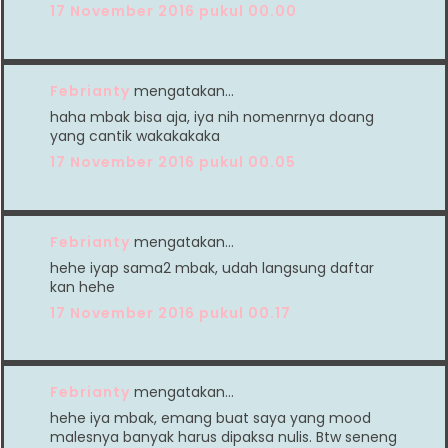
17 November 2016 pukul 00.00
Febrianty
mengatakan…
haha mbak bisa aja, iya nih nomenrnya doang
yang cantik wakakakaka
17 November 2016 pukul 00.05
Febrianty
mengatakan…
hehe iyap sama2 mbak, udah langsung daftar
kan hehe
17 November 2016 pukul 00.17
Febrianty
mengatakan…
hehe iya mbak, emang buat saya yang mood
malesnya banyak harus dipaksa nulis. Btw seneng