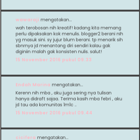
wawaraji
mengatakan…
wah terobosan nih kreatif! kadang kita memang
perlu dipaksakan kok menulis. blogger2 berani nih
yg masuk sini. sy jujur blum berani. tp menarik sih
sbnrnya jd menantang diri sendiri kalau gak
diginiin malah gak konsisten nulis. salut!
15 November 2016 pukul 09.33
Endah Marina
mengatakan…
Kerenn nih mba , aku juga sering nya tulisan
hanya didraft sajaa. Terima kasih mba febri , aku
jd tau ada komunitas 1m1c ..
15 November 2016 pukul 09.44
cicifera
mengatakan…