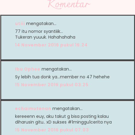
Komentar
utiii
mengatakan…
77 itu nomor syantiiik...
Tukeran yuuuk. Hahahahaha
14 November 2016 pukul 16.24
Ibu Ophee
mengatakan…
Sy lebih tua donk ya...member no 47 hehehe
15 November 2016 pukul 03.25
echaimutenan
mengatakan…
kereeenn euy, aku takut g bisa posting kalau
diharusin gitu.. xD sukses #1minggu1cerita nya
15 November 2016 pukul 07.03