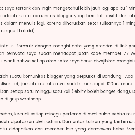
ya tertarik dan ingin mengetahui lebih jauh lagi apa itu 1 Ming
ni adalah suatu komunitas blogger yang bersifat positif dan
lam menulis lagi, karena diharuskan setor tulisannya 1 mingg
inggu 1 kali xixi).
ta isi formulir dengan mengisi data yang standar di link pe
Dan ternyata saya sudah mendapat jatah kode member 77 wo
i-wanti bahwa setiap akan setor saya harus diwajibkan mengi
lah suatu komunitas blogger yang berpusat di Bandung . Ada 
lisan ini, jumlah membernya sudah mencapai 100an orang y
san setiap satu minggu satu kali (lebih? boleh banget dong).
n di grup whatsapp.
bebas, kecuali setiap minggu pertama di awal bulan sebisa m
dah diputuskan oleh admin. Dan untuk tulisan yang bertema s
ntu didapatkan dari member lain yang dermawan hehe. M