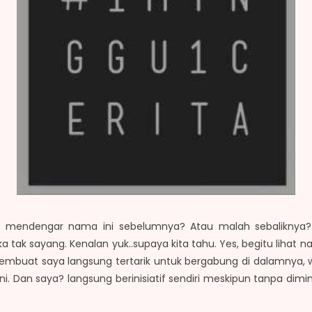
ah mendengar nama ini sebelumnya? Atau malah sebaliknya
a tak sayang. Kenalan yuk..supaya kita tahu. Yes, begitu lihat na
mbuat saya langsung tertarik untuk bergabung di dalamnya,
i. Dan saya? langsung berinisiatif sendiri meskipun tanpa dim