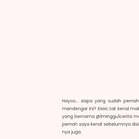
Hayoo... siapa yang sudah pern
mendengar ini? Xixixi..tak kenal mak
yang bernama @1minggu1cerita me
pernah saya kenal sebelumnya disin
nya juga.