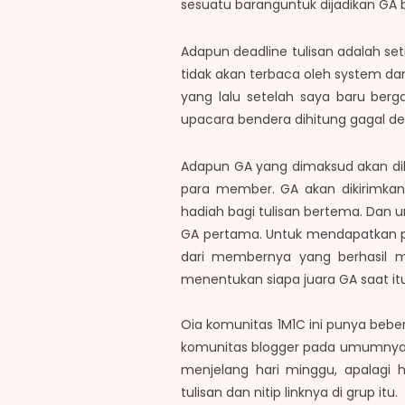
sesuatu barang
untuk dijadikan GA
Adapun deadline tulisan adalah set
tidak akan terbaca oleh system dan
yang lalu setelah saya baru berg
upacara bendera dihitung gagal de
Adapun GA yang dimaksud akan dibe
para member. GA akan dikirimka
hadiah bagi tulisan bertema. Dan 
GA pertama. Untuk mendapatkan p
dari membernya yang berhasil 
menentukan siapa juara GA saat itu
Oia komunitas 1M1C ini punya bebe
komunitas blogger pada umumnya, 
menjelang hari minggu, apalagi
tulisan dan nitip linknya di grup itu.