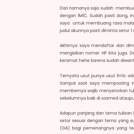
Dari namanya saja sudah membuat sa
dengan 1M1C. Sudah pasti dong, i
saya untuk membuang rasa malas da
judul akunnya pasti diminta setor 1 m
Akhirnya saya mendaftar dan dimin
mengisikan nomer HP kita juga. 
keramat hehe karena sudah diwant
Ternyata usut punya usut 1m1c ada
Sampai saat saya memposting tu
membernya wajib menyetorkan tuli
sebelumnya baik di sosmed ataupu
Adapun panjang dan tema tulisan 
setor sesuai dengan tema yang su
(GA) bagi pemenangnya yang te