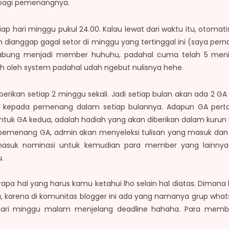
 bagi pemenangnya.
iap hari minggu pukul 24.00. Kalau lewat dari waktu itu, otoma
 dianggap gagal setor di minggu yang tertinggal ini (saya per
abung menjadi member huhuhu, padahal cuma telah 5 menit s
h oleh system padahal udah ngebut nulisnya hehe.
rikan setiap 2 minggu sekali. Jadi setiap bulan akan ada 2 G
n kepada pemenang dalam setiap bulannya. Adapun GA perta
untuk GA kedua, adalah hadiah yang akan diberikan dalam kuru
emenang GA, admin akan menyeleksi tulisan yang masuk dan a
masuk nominasi untuk kemudian para member yang lainnya 
.
rapa hal yang harus kamu ketahui lho selain hal diatas. Dimana
karena di komunitas blogger ini ada yang namanya grup whatsa
 hari minggu malam menjelang deadline hahaha. Para mem