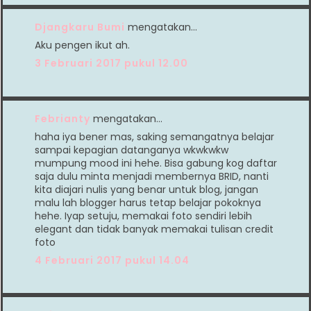
Djangkaru Bumi
mengatakan…
Aku pengen ikut ah.
3 Februari 2017 pukul 12.00
Febrianty
mengatakan…
haha iya bener mas, saking semangatnya belajar
sampai kepagian datanganya wkwkwkw
mumpung mood ini hehe. Bisa gabung kog daftar
saja dulu minta menjadi membernya BRID, nanti
kita diajari nulis yang benar untuk blog, jangan
malu lah blogger harus tetap belajar pokoknya
hehe. Iyap setuju, memakai foto sendiri lebih
elegant dan tidak banyak memakai tulisan credit
foto
4 Februari 2017 pukul 14.04