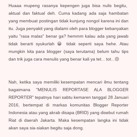
Huaaa mupeng rasanya kepengen juga bisa nulis begitu,
aktual dan faktual deh. Cuma kadang ada saja hambatan
yang membuat postingan tidak kunjung nongol karena ini dan
itu
.
J
uga penyakit yang dialami oleh para blogger kebanyakan
yaitu "rasa malas" benar ga? hemmm kalau ada yang jawab
tidak berarti syukurlah 😀 tidak seperti saya hehe. Atau
mungkin kita para blogger (saya terutama) belum tahu tips
dan trik juga cara menulis yang benar kali ya tet... tot...😣
Nah, ke
tika saya memil
iki
kesempatan mencari ilmu tentang
bagaimana "MENULIS REPORTASE ALA BLOGGER
REPORTER" tepatnya hari sabtu kemaren tanggal 28 Januari
2016, bertempat di markas komunitas Blogger Reporter
Indonesia atau yang akrab disapa (BRID) yang disebut rumah
Riat di daerah Jakarta. Maka kesempata
n langka ini tidak
akan saya sia-siakan
b
egitu saja dong.