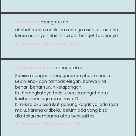
Febrianty
mengatakan…
ahahaha kalo mbak Ina mah ga usah ikutan udh
keren nulisnya hehe. Inspiratif banget tulisannya
3 Februari 2017 pukul 10.01
Djangkaru Bumi
mengatakan…
Sebisa mungkin menggunakan photo sendiri.
Lebih enak dan tambak elegan, bahwa kita
benar-benar turun kelapangan.
Itu berangkatnya terlalu bersemangat betul,
kasihan penjaga rumahnya :D
Kira-kira aku bisa ikut gabung kagak ya, ada rasa
malu, karena artikelku belum ada yang bisa
dikatakan sempurna atau berkualitas.
3 Februari 2017 pukul 11.59