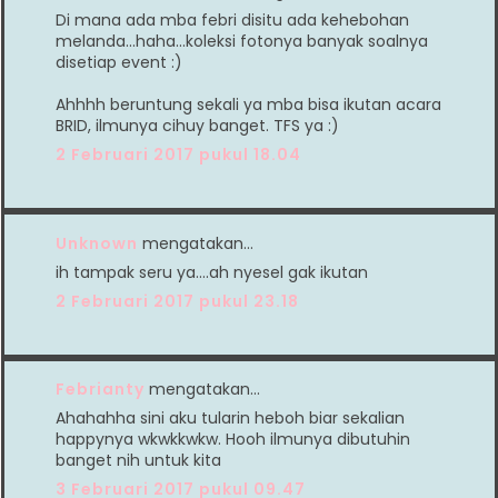
Di mana ada mba febri disitu ada kehebohan
melanda...haha...koleksi fotonya banyak soalnya
disetiap event :)
Ahhhh beruntung sekali ya mba bisa ikutan acara
BRID, ilmunya cihuy banget. TFS ya :)
2 Februari 2017 pukul 18.04
Unknown
mengatakan…
ih tampak seru ya....ah nyesel gak ikutan
2 Februari 2017 pukul 23.18
Febrianty
mengatakan…
Ahahahha sini aku tularin heboh biar sekalian
happynya wkwkkwkw. Hooh ilmunya dibutuhin
banget nih untuk kita
3 Februari 2017 pukul 09.47