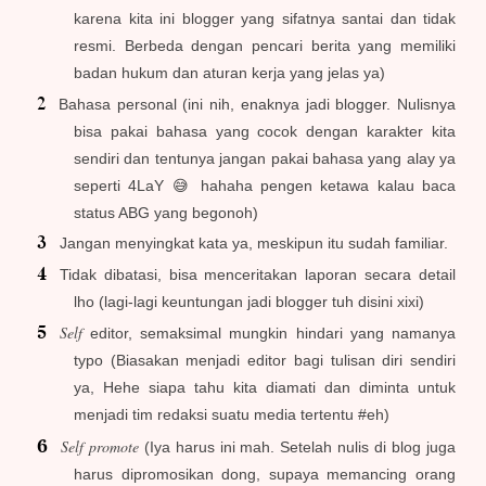
karena kita ini blogger yang sifatnya santai dan tidak
resmi. Berbeda dengan pencari berita yang memiliki
badan hukum dan aturan kerja yang jelas ya)
Bahasa personal (ini nih, enaknya jadi blogger. Nulisnya
bisa pakai bahasa yang cocok dengan karakter kita
sendiri dan tentunya jangan pakai bahasa yang alay ya
seperti 4LaY 😅 hahaha pengen ketawa kalau baca
status ABG yang begonoh)
Jangan m
enyingka
t
kata ya, meskipun itu
sudah familiar.
Tidak dibatasi, bisa menceritakan laporan secara detail
lho (lagi-lagi keuntungan jadi blogger tuh disini xixi)
Self
editor
,
semaksimal mungkin hindari yang namanya
typo (Biasakan menjadi editor bagi tulisan diri sendiri
ya, Hehe siapa tahu kita diamati dan diminta untuk
menjadi tim redak
si
suatu media tertentu #eh)
Self
promote
(Iya harus ini mah. Setelah nulis di blog juga
harus dipromosikan dong, supaya memancing orang