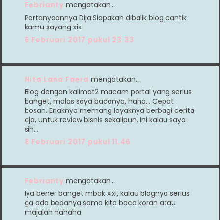
Febrianty
mengatakan…
Pertanyaannya Dija.Siapakah dibalik blog cantik
kamu sayang xixi
6 Februari 2017 pukul 23.33
Nita Lana Faera
mengatakan…
Blog dengan kalimat2 macam portal yang serius
banget, malas saya bacanya, haha... Cepat
bosan. Enaknya memang layaknya berbagi cerita
aja, untuk review bisnis sekalipun. Ini kalau saya
sih...
8 Februari 2017 pukul 11.46
Febrianty
mengatakan…
Iya bener banget mbak xixi, kalau blognya serius
ga ada bedanya sama kita baca koran atau
majalah hahaha