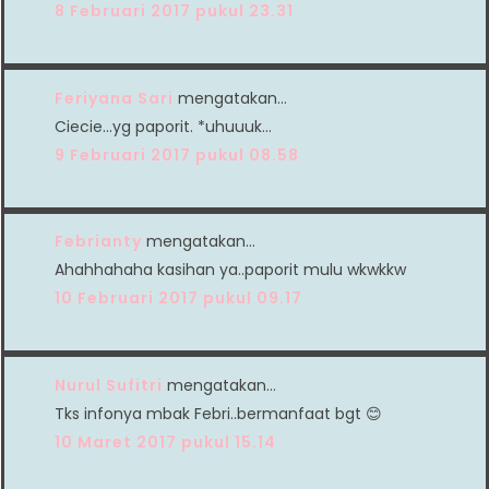
8 Februari 2017 pukul 23.31
Feriyana Sari
mengatakan…
Ciecie...yg paporit. *uhuuuk...
9 Februari 2017 pukul 08.58
Febrianty
mengatakan…
Ahahhahaha kasihan ya..paporit mulu wkwkkw
10 Februari 2017 pukul 09.17
Nurul Sufitri
mengatakan…
Tks infonya mbak Febri..bermanfaat bgt 😊
10 Maret 2017 pukul 15.14