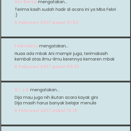
Ani Berta
mengatakan…
Terima kasih sudah hadir di acara ini ya Mba Febri
:)
5 Februari 2017 pukul 21.52
Febrianty
mengatakan…
Huaa ada mbak Ani mampir juga, terimakasih
kembali atas ilmu-ilmu kerennya kemaren mbak
6 Februari 2017 pukul 00.51
D I J A
mengatakan…
Dija mau juga nih ikutan acara kayak gini
Dija masih harus banyak belajar menulis
6 Februari 2017 pukul 12.16