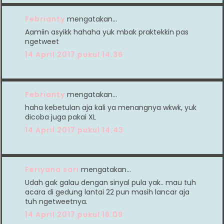
Febrianty
mengatakan…
Aamiin asyikk hahaha yuk mbak praktekkin pas
ngetweet
14 April 2017 pukul 14.36
Febrianty
mengatakan…
haha kebetulan aja kali ya menangnya wkwk, yuk
dicoba juga pakai XL
14 April 2017 pukul 14.43
Feriyana sari
mengatakan…
Udah gak galau dengan sinyal pula yak.. mau tuh
acara di gedung lantai 22 pun masih lancar aja
tuh ngetweetnya.
14 April 2017 pukul 16.09