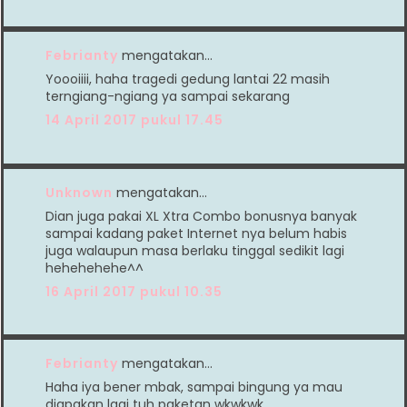
Febrianty
mengatakan…
Yoooiiii, haha tragedi gedung lantai 22 masih
terngiang-ngiang ya sampai sekarang
14 April 2017 pukul 17.45
Unknown
mengatakan…
Dian juga pakai XL Xtra Combo bonusnya banyak
sampai kadang paket Internet nya belum habis
juga walaupun masa berlaku tinggal sedikit lagi
hehehehehe^^
16 April 2017 pukul 10.35
Febrianty
mengatakan…
Haha iya bener mbak, sampai bingung ya mau
diapakan lagi tuh paketan wkwkwk