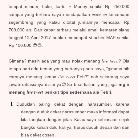
tempat minum, buku, kartu E Money senilai Rp 250.000
make up
sampai yang terbaru saya mendapatkan
kenamaan
segambreng
yang kalau ditotal jumlahnya mencapai Rp
700.000 an.
Dan kabar terbaru melalui email kemaren siang
tanggal 12 April 2017 adalah mendapat Voucher MAP senilai
Rp 400.000 😍😍.
live
tweet
Gimana? masih ada yang mau nolak menang
? Oia
tempo hari ada teman yang bertanya pada saya, "gimana sih
live tweet
caranya menang lomba
Feb?" nah sekarang saya
jawab rahasianya disini ya😉So buat kalian yang juga
ingin
live tweet
menang
berikut tips sederhana ala Febri
.
Duduklah paling dekat dengan narasumber, karena
dengan duduk dekat narasumber maka informasi dapat
kita tangkap dengan jelas. Kalau saya kebiasaan sejak
bangku kuliah dulu kali ya, harus duduk depan dan dan
bisa deket dosen.