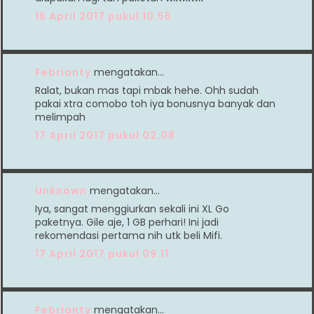
16 April 2017 pukul 10.55
Febrianty
mengatakan…
Ralat, bukan mas tapi mbak hehe. Ohh sudah
pakai xtra comobo toh iya bonusnya banyak dan
melimpah
17 April 2017 pukul 02.08
Unknown
mengatakan…
Iya, sangat menggiurkan sekali ini XL Go
paketnya. Gile aje, 1 GB perhari! Ini jadi
rekomendasi pertama nih utk beli Mifi.
17 April 2017 pukul 09.11
Febrianty
mengatakan…