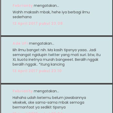
Febrianty
mengatakan…
Wahh makasih mbak, hehe iya berbagi ilmu
sederhana
13 April 2017 pukul 23.08
Ade UFi
mengatakan…
Iiih ilmu banget nih. Ma kasih tipsnya yaaa.. Jadi
semangat ngidupin twitter yang mati suri. btw, itu
XL kuota inetnya murah bangeeet. Beralih nggak
beralih nggak.. *itung kancing
13 April 2017 pukul 23.10
Febrianty
mengatakan…
Hahaha udah ketemu belum jawabannya
wkwkwk, oke sama-sama mbak semoga
bermanfaat ya sedikit tipsnya