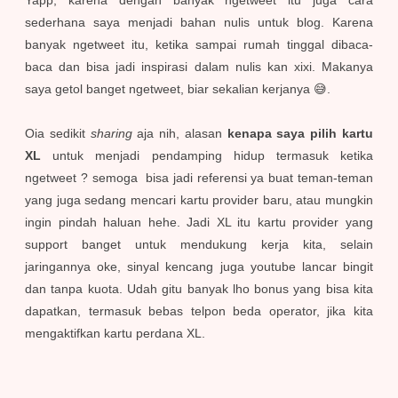
Yapp, karena dengan banyak ngetweet itu juga cara
sederhana saya menjadi bahan nulis untuk blog. Karena
banyak ngetweet itu, ketika sampai rumah tinggal dibaca-
baca dan bisa jadi inspirasi dalam nulis kan xixi. Makanya
saya getol banget ngetweet, biar sekalian kerjanya 😅.
Oia sedikit
sharing
aja nih, alasan
kenapa saya pilih kartu
XL
untuk menjadi pendamping hidup termasuk ketika
ngetweet ? semoga bisa jadi referensi ya buat teman-teman
yang juga sedang mencari kartu provider baru, atau mungkin
ingin pindah haluan hehe. Jadi XL itu kartu provider yang
support banget untuk mendukung kerja kita, selain
jaringannya oke, sinyal kencang juga youtube lancar bingit
dan tanpa kuota. Udah gitu banyak lho bonus yang bisa kita
dapatkan, termasuk bebas telpon beda operator, jika kita
mengaktifkan kartu perdana XL.