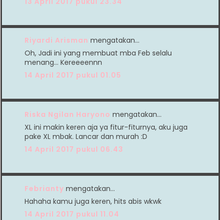
13 April 2017 pukul 23.34
Riyardi Arisman
mengatakan…
Oh, Jadi ini yang membuat mba Feb selalu
menang... Kereeeennn
14 April 2017 pukul 01.05
Riska Ngilan Haryono
mengatakan…
XL ini makin keren aja ya fitur-fiturnya, aku juga
pake XL mbak. Lancar dan murah :D
14 April 2017 pukul 06.43
Febrianty
mengatakan…
Hahaha kamu juga keren, hits abis wkwk
14 April 2017 pukul 11.04