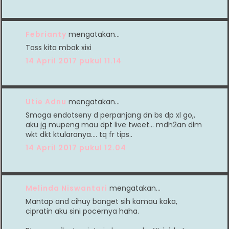
Febrianty
mengatakan…
Toss kita mbak xixi
14 April 2017 pukul 11.14
Utie Adnu
mengatakan…
Smoga endotseny d perpanjang dn bs dp xl go,,
aku jg mupeng mau dpt live tweet... mdh2an dlm
wkt dkt ktularanya.... tq fr tips..
14 April 2017 pukul 12.04
Melinda Niswantari
mengatakan…
Mantap and cihuy banget sih kamau kaka,
cipratin aku sini pocernya haha.