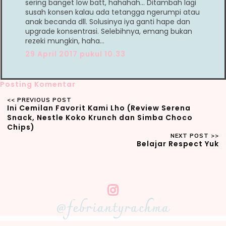
sering banget low batt, hahahah... Ditambah lagi
susah konsen kalau ada tetangga ngerumpi atau
anak becanda dll. Solusinya iya ganti hape dan
upgrade konsentrasi. Selebihnya, emang bukan
rezeki mungkin, haha...
29 April 2017 pukul 10.33
Posting Komentar
Ini Cemilan Favorit Kami Lho (Review Serena
Snack, Nestle Koko Krunch dan Simba Choco
Chips)
Belajar Respect Yuk
@febriantyrachma