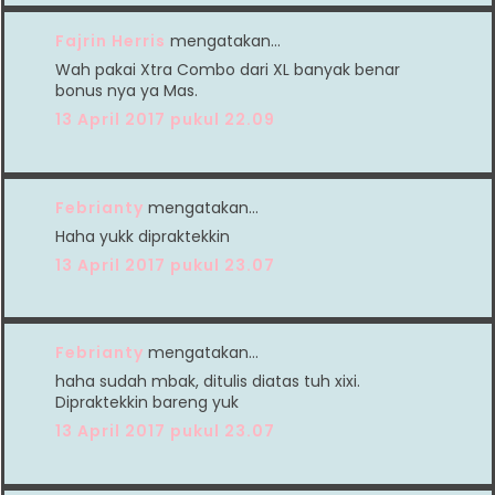
Fajrin Herris
mengatakan…
Wah pakai Xtra Combo dari XL banyak benar
bonus nya ya Mas.
13 April 2017 pukul 22.09
Febrianty
mengatakan…
Haha yukk dipraktekkin
13 April 2017 pukul 23.07
Febrianty
mengatakan…
haha sudah mbak, ditulis diatas tuh xixi.
Dipraktekkin bareng yuk
13 April 2017 pukul 23.07