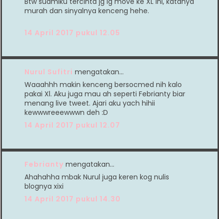
Btw suamiku tercinta jg lg move ke XL ini, katanya
murah dan sinyalnya kenceng hehe.
14 April 2017 pukul 12.05
Nurul Sufitri
mengatakan…
Waaahhh makin kenceng bersocmed nih kalo
pakai Xl. Aku juga mau ah seperti Febrianty biar
menang live tweet. Ajari aku yach hihii
kewwwreeewwwn deh :D
14 April 2017 pukul 12.07
Febrianty
mengatakan…
Ahahahha mbak Nurul juga keren kog nulis
blognya xixi
14 April 2017 pukul 14.30