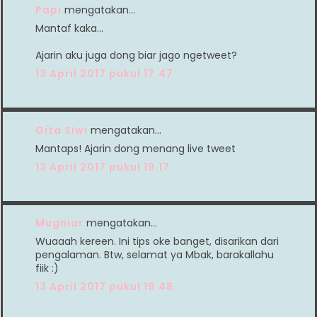
Papi
mengatakan…
Mantaf kaka...
Ajarin aku juga dong biar jago ngetweet?
13 April 2017 pukul 17.47
Gita Siwi
mengatakan…
Mantaps! Ajarin dong menang live tweet
13 April 2017 pukul 19.17
Mugniar
mengatakan…
Wuaaah kereen. Ini tips oke banget, disarikan dari
pengalaman. Btw, selamat ya Mbak, barakallahu
fiik :)
13 April 2017 pukul 19.48