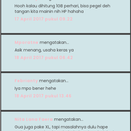
Hooh kalau dihitung 1GB perhari, bisa pegel deh
tangan kita mainin nih HP hahaha
17 April 2017 pukul 09.22
Mporatne
mengatakan…
Asik menang, usaha keras ya
18 April 2017 pukul 06.42
Febrianty
mengatakan…
Iya mpo bener hehe
18 April 2017 pukul 13.46
Nita Lana Faera
mengatakan…
Gua juga pake XL, tapi masalahnya dulu hape