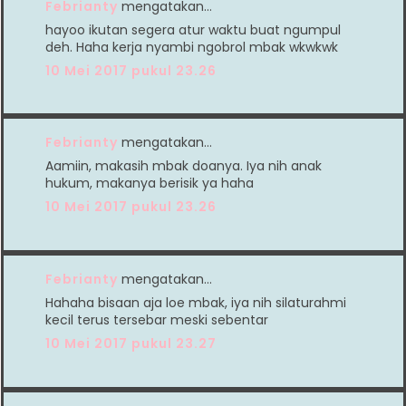
Febrianty
mengatakan…
hayoo ikutan segera atur waktu buat ngumpul
deh. Haha kerja nyambi ngobrol mbak wkwkwk
10 Mei 2017 pukul 23.26
Febrianty
mengatakan…
Aamiin, makasih mbak doanya. Iya nih anak
hukum, makanya berisik ya haha
10 Mei 2017 pukul 23.26
Febrianty
mengatakan…
Hahaha bisaan aja loe mbak, iya nih silaturahmi
kecil terus tersebar meski sebentar
10 Mei 2017 pukul 23.27