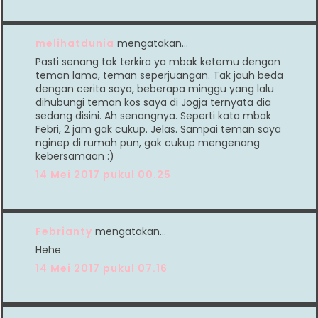
melihatdunia
mengatakan…
Pasti senang tak terkira ya mbak ketemu dengan
teman lama, teman seperjuangan. Tak jauh beda
dengan cerita saya, beberapa minggu yang lalu
dihubungi teman kos saya di Jogja ternyata dia
sedang disini. Ah senangnya. Seperti kata mbak
Febri, 2 jam gak cukup. Jelas. Sampai teman saya
nginep di rumah pun, gak cukup mengenang
kebersamaan :)
14 Mei 2017 pukul 00.25
Febrianty
mengatakan…
Hehe
14 Mei 2017 pukul 07.16