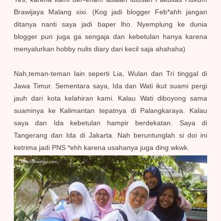
Brawijaya Malang xixi. (Kog jadi blogger Feb*ahh jangan
ditanya nanti saya jadi baper lho. Nyemplung ke dunia
blogger pun juga ga sengaja dan kebetulan hanya karena
menyalurkan hobby nulis diary dari kecil saja ahahaha)
Nah,teman-teman lain seperti Lia, Wulan dan Tri tinggal di
Jawa Timur. Sementara saya, Ida dan Wati ikut suami pergi
jauh dari kota kelahiran kami. Kalau Wati diboyong sama
suaminya ke Kalimantan tepatnya di Palangkaraya. Kalau
saya dan Ida kebetulan hampir berdekatan. Saya di
Tangerang dan Ida di Jakarta. Nah beruntunglah si doi ini
ketrima jadi PNS *ehh karena usahanya juga ding wkwk.