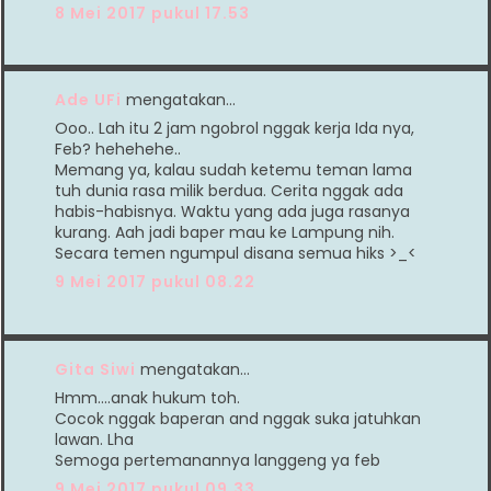
8 Mei 2017 pukul 17.53
Ade UFi
mengatakan…
Ooo.. Lah itu 2 jam ngobrol nggak kerja Ida nya,
Feb? hehehehe..
Memang ya, kalau sudah ketemu teman lama
tuh dunia rasa milik berdua. Cerita nggak ada
habis-habisnya. Waktu yang ada juga rasanya
kurang. Aah jadi baper mau ke Lampung nih.
Secara temen ngumpul disana semua hiks >_<
9 Mei 2017 pukul 08.22
Gita Siwi
mengatakan…
Hmm....anak hukum toh.
Cocok nggak baperan and nggak suka jatuhkan
lawan. Lha
Semoga pertemanannya langgeng ya feb
9 Mei 2017 pukul 09.33