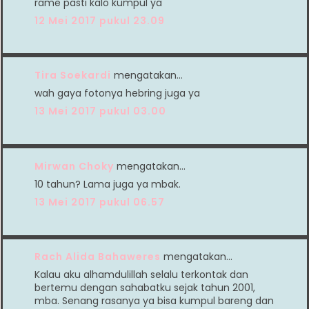
rame pasti kalo kumpul ya
12 Mei 2017 pukul 23.09
Tira Soekardi
mengatakan…
wah gaya fotonya hebring juga ya
13 Mei 2017 pukul 03.00
Mirwan Choky
mengatakan…
10 tahun? Lama juga ya mbak.
13 Mei 2017 pukul 06.57
Rach Alida Bahaweres
mengatakan…
Kalau aku alhamdulillah selalu terkontak dan
bertemu dengan sahabatku sejak tahun 2001,
mba. Senang rasanya ya bisa kumpul bareng dan