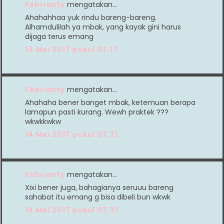
Febrianty
mengatakan…
Ahahahhaa yuk rindu bareng-bareng.
Alhamdulilah ya mbak, yang kayak gini harus
dijaga terus emang
14 Mei 2017 pukul 07.17
Febrianty
mengatakan…
Ahahaha bener banget mbak, ketemuan berapa
lamapun pasti kurang. Wewh praktek ???
wkwkkwkw
14 Mei 2017 pukul 07.21
Febrianty
mengatakan…
Xixi bener juga, bahagianya seruuu bareng
sahabat itu emang g bisa dibeli bun wkwk
14 Mei 2017 pukul 07.31