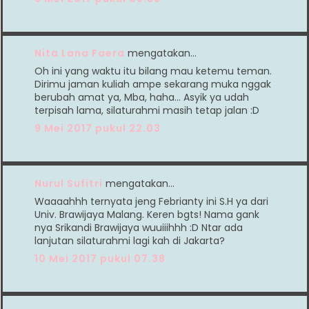
Nita Lana Faera
mengatakan…
Oh ini yang waktu itu bilang mau ketemu teman.
Dirimu jaman kuliah ampe sekarang muka nggak
berubah amat ya, Mba, haha... Asyik ya udah
terpisah lama, silaturahmi masih tetap jalan :D
9 Mei 2017 pukul 22.03
Nurul Sufitri
mengatakan…
Waaaahhh ternyata jeng Febrianty ini S.H ya dari
Univ. Brawijaya Malang. Keren bgts! Nama gank
nya Srikandi Brawijaya wuuiiihhh :D Ntar ada
lanjutan silaturahmi lagi kah di Jakarta?
10 Mei 2017 pukul 07.38