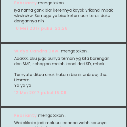
Febrianty
mengatakan…
Iya nama gank biar kerennya kayak Srikandi mbak
wkwkwkw. Semoga ya bisa ketemuan terus daku
dengannya nih
10 Mei 2017 pukul 23.28
Widya Candra Dewi
mengatakan…
Aaakkk, aku juga punya teman yg kita barengan
dari SMP, sebagian malah kenal dari SD, mbak.
Ternyata dikau anak hukum bisnis unbraw, tho.
Hmmm.
Ya ya ya
12 Mei 2017 pukul 16.09
Febrianty
mengatakan…
Wakakkaka jadi maluuu..eeaaaa wahh serunya