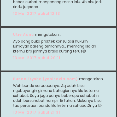
bebas curhat mengenang masa lalu. Ah aku jadi
rindu jugaaaa
13 Mei 2017 pukul 12.13
Utie Adnu
mengatakan…
Ayo dong buka praktek konsultasi hukum
lumayan bareng temannya,,, memang klo dh
ktemu brp jamnya brasa kurang terus😃
13 Mei 2017 pukul 20.11
Bunda Erysha (yenisovia.com)
mengatakan…
Wah bunda seruuuuunya. Aq udah bisa
ngebayangin gimana bahagiannya klo ketemu
sahabat. Saya juga punya beberapa sahabat n
udah bersahabat hampir 15 tahun. Makanya bisa
tau perasaan bunda klo ketemu sahabat2nya 😍
13 Mei 2017 pukul 21.31