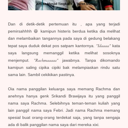
Dan di detik-detik pertemuan itu , apa yang terjadi
pemirsahhhh 😆 kamipun histeris berdua ketika dia melihat
dan melambaikan tangannya pada saya di gedung belakang
"Idaaaa"
tepat saya duduk dekat pos satpam kantornya.
kata
saya langsung memanggil ketika melihat sosoknya
"Rachmaaaaa"
menjemput.
jawabnya. Tanpa dikomando
kamipun saling cipika cipiki bak melampiaskan rindu satu
sama lain. Sambil cekikikan pastinya.
Oia nama panggilan keluarga saya memang Rachma dan
anehnya hanya genk Srikandi Brawijaya itu yang panggil
nama saya Rachma. Selebihnya teman-teman kuliah yang
lain panggil nama saya Febri. Jadi nama Rachma memang
spesial buat orang-orang terdekat saja, yang tanpa sengaja
ada di balik panggilan nama saya dari mereka xixi.