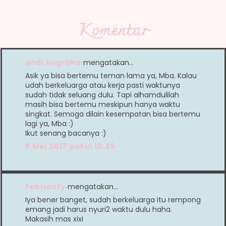
Komentar
andi nugraha
mengatakan…
Asik ya bisa bertemu teman lama ya, Mba. Kalau
udah berkeluarga atau kerja pasti waktunya
sudah tidak seluang dulu. Tapi alhamdulilah
masih bisa bertemu meskipun hanya waktu
singkat. Semoga dilain kesempatan bisa bertemu
lagi ya, Mba :)
Ikut senang bacanya :)
8 Mei 2017 pukul 10.29
Febrianty
mengatakan…
Iya bener banget, sudah berkeluarga itu rempong
emang jadi harus nyuri2 waktu dulu haha.
Makasih mas xixi