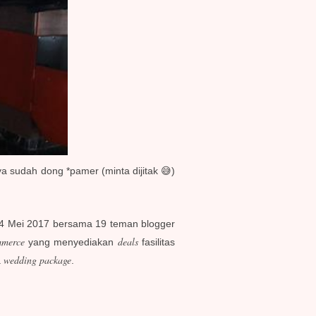
a sudah dong *pamer (minta dijitak 😅)
al 4 Mei 2017 bersama 19 teman blogger
mmerce
deals
yang menyediakan
fasilitas
wedding package
a
.