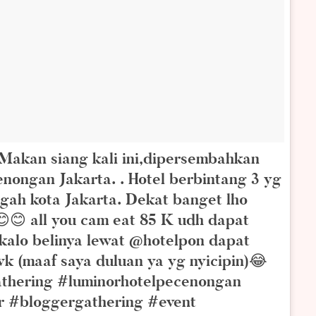
Makan siang kali ini,dipersembahkan
nongan Jakarta. . Hotel berbintang 3 yg
engah kota Jakarta. Dekat banget lho
😊 all you cam eat 85 K udh dapat
 kalo belinya lewat @hotelpon dapat
 (maaf saya duluan ya yg nyicipin)😂
thering #luminorhotelpecenongan
r #bloggergathering #event