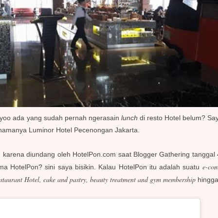
Hayoo ada yang sudah pernah ngerasain
lunch
di resto Hotel belum? Say
ni namanya Luminor Hotel Pecenongan Jakarta.
ren karena diundang oleh HotelPon.com saat Blogger Gathering tangg
e-co
a HotelPon? sini saya bisikin. Kalau HotelPon itu adalah suatu
estaurant Hotel, cake and pastry, beauty treatment and gym membership
hingg