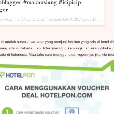
mblogger #makansiang #icipicip
ger
ianty Rachma (@febriantyrachma) pada
Mei 3, 2017 pada 10:38 PDT
e commerce
ini adalah suatu
yang menjual fasilitas yang ada di hotel t
yang ada di Jakarta. Tapi tidak menutup kemungkinan akan dibuka 
 ada di Indonesia. Mau tahu cara menggunakan kuponnya, jika kita mem