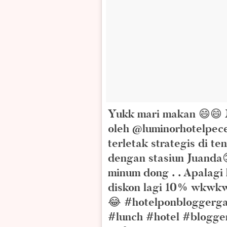
Yukk mari makan 😄😄 
oleh @luminorhotelpece
terletak strategis di t
dengan stasiun Juanda
minum dong . . Apalagi
diskon lagi 10% wkwkwk
😂 #hotelponbloggerga
#lunch #hotel #blogge