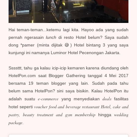
Hai teman-teman...ketemu lagi kita. Hayoo ada yang sudah
pernah ngerasain
lunch
di resto Hotel belum? Saya sudah
dong *pamer (minta dijitak 😅) Hotel bintang 3 yang saya
kunjungi ini namanya Luminor Hotel Pecenongan Jakarta.
Ssssttt, tahu ga kalau icip-icip kemaren karena diundang oleh
HotelPon.com saat Blogger Gathering tanggal 4 Mei 2017
bersama 19 teman blogger yang lain. Sudah pada tahu
belum sama HotelPon? sini saya bisikin. Kalau HotelPon itu
e-commerce
deals
adalah suatu
yang menyediakan
fasilitas
voucher food and beverage restaurant Hotel, cake and
hotel seperti
pastry, beauty treatment and gym membership
wedding
hingga
package
.