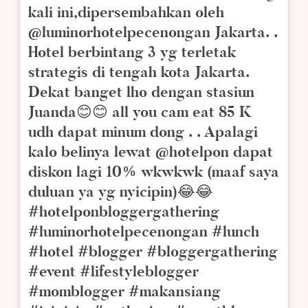
kali ini,dipersembahkan oleh
@luminorhotelpecenongan Jakarta. .
Hotel berbintang 3 yg terletak
strategis di tengah kota Jakarta.
Dekat banget lho dengan stasiun
Juanda😊😊 all you cam eat 85 K
udh dapat minum dong . . Apalagi
kalo belinya lewat @hotelpon dapat
diskon lagi 10% wkwkwk (maaf saya
duluan ya yg nyicipin)😂😂
#hotelponbloggergathering
#luminorhotelpecenongan #lunch
#hotel #blogger #bloggergathering
#event #lifestyleblogger
#momblogger #makansiang