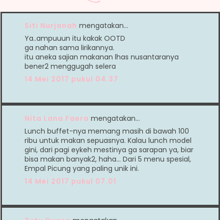
Siti Nurjanah
mengatakan…
Ya..ampuuun itu kakak OOTD
ga nahan sama lirikannya.
itu aneka sajian makanan lhas nusantaranya
bener2 menggugah selera
14 Mei 2017 pukul 04.37
Nita Lana Faera
mengatakan…
Lunch buffet-nya memang masih di bawah 100
ribu untuk makan sepuasnya. Kalau lunch model
gini, dari pagi eykeh mestinya ga sarapan ya, biar
bisa makan banyak2, haha... Dari 5 menu spesial,
Empal Picung yang paling unik ini.
14 Mei 2017 pukul 07.01