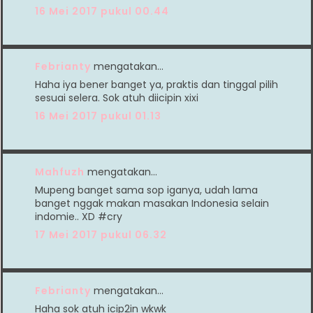
16 Mei 2017 pukul 00.44
Febrianty
mengatakan…
Haha iya bener banget ya, praktis dan tinggal pilih
sesuai selera. Sok atuh diicipin xixi
16 Mei 2017 pukul 01.13
Mahfuzh
mengatakan…
Mupeng banget sama sop iganya, udah lama
banget nggak makan masakan Indonesia selain
indomie.. XD #cry
17 Mei 2017 pukul 06.32
Febrianty
mengatakan…
Haha sok atuh icip2in wkwk