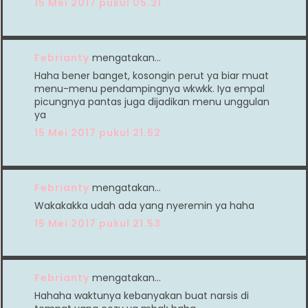
15 Mei 2017 pukul 05.31
Febrianty
mengatakan…
Haha bener banget, kosongin perut ya biar muat
menu-menu pendampingnya wkwkk. Iya empal
picungnya pantas juga dijadikan menu unggulan
ya
15 Mei 2017 pukul 21.52
Febrianty
mengatakan…
Wakakakka udah ada yang nyeremin ya haha
15 Mei 2017 pukul 21.53
Febrianty
mengatakan…
Hahaha waktunya kebanyakan buat narsis di