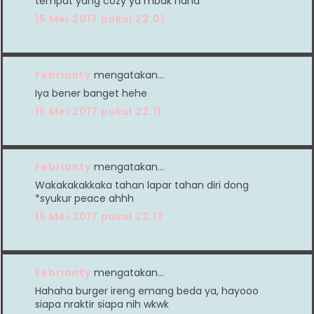
tempat yang cozy ya mbak haha
15 Mei 2017 pukul 22.01
Febrianty
mengatakan…
Iya bener banget hehe
15 Mei 2017 pukul 22.11
Febrianty
mengatakan…
Wakakakakkaka tahan lapar tahan diri dong
*syukur peace ahhh
15 Mei 2017 pukul 22.17
Febrianty
mengatakan…
Hahaha burger ireng emang beda ya, hayooo
siapa nraktir siapa nih wkwk