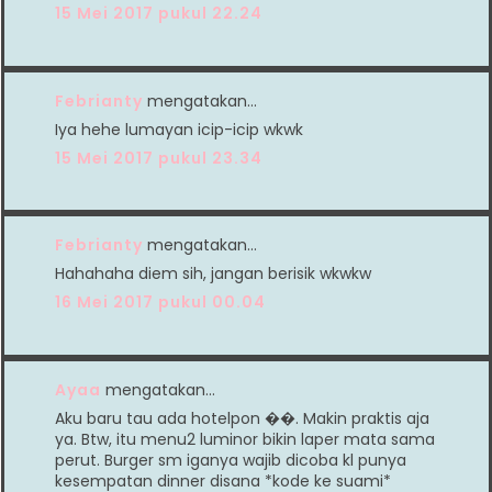
15 Mei 2017 pukul 22.24
Febrianty
mengatakan…
Iya hehe lumayan icip-icip wkwk
15 Mei 2017 pukul 23.34
Febrianty
mengatakan…
Hahahaha diem sih, jangan berisik wkwkw
16 Mei 2017 pukul 00.04
Ayaa
mengatakan…
Aku baru tau ada hotelpon ��. Makin praktis aja
ya. Btw, itu menu2 luminor bikin laper mata sama
perut. Burger sm iganya wajib dicoba kl punya
kesempatan dinner disana *kode ke suami*