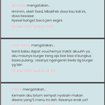
Wichan
mengatakan…
Hmmm, okeh fixed, MbakFeb dosa kau kali ini,
dosa besaaar.
Nyesel banget baca jam segini.
14 Mei 2017 pukul 13.51
Utie Adnu
mengatakan…
Nanti kalau dapat vouchernya traktir akuuhh ya..
aku maunya burger ireng aja biar bisa d bungkus
bawa pulang.. rasanya ngangenin beda dg burger
yg lain
14 Mei 2017 pukul 14.04
Oline
mengatakan…
Kemarin aku brlum sempat nyobain makan
disana yang 5 menu ini deh. Rasanya enak ya?