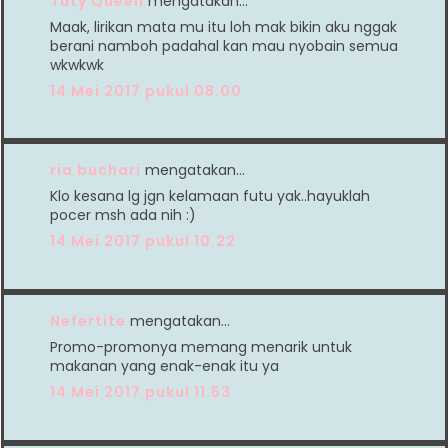
Tuty Queen
mengatakan…
Maak, lirikan mata mu itu loh mak bikin aku nggak
berani namboh padahal kan mau nyobain semua
wkwkwk
14 Mei 2017 pukul 08.00
ria buchari
mengatakan…
Klo kesana lg jgn kelamaan futu yak..hayuklah
pocer msh ada nih :)
14 Mei 2017 pukul 10.22
Nefertite
mengatakan…
Promo-promonya memang menarik untuk
makanan yang enak-enak itu ya
14 Mei 2017 pukul 11.53