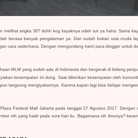
 melihat angka 30? duhh kog kayaknya udah tuir ya haha. Sama kaya
udah berasa banyak pengalaman ya. Dan sudah bukan usia muda lagi
an cara sederhana. Dengan mengundang kami para blogger untuk datan
haan MLM yang sudah ada di Indonesia dan bergerak di bidang penjua
nyiakan kesempatan ini dong. Saat diberikan kesempatan oleh komuni
 pun langsung mengiyakannya. Karena kapan lagi bisa belajar menge
 Plaza Festival Mall Jakarta pada tanggal 27 Agustus 2017. Dengan
umber nih yang hadir pada sore hari itu. Bagaimana sih ilmunya? ke